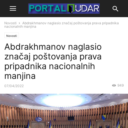
Novosti
Abdrakhmanov naglasio značaj poštovanja prava pripadnika
nacionalnih manjina
Novosti
Abdrakhmanov naglasio
značaj poštovanja prava
pripadnika nacionalnih
manjina
949
07/04/2022