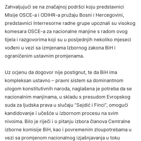
Zahvaljujući se na značajnoj podršci koju predstavnici
Misije OSCE-a i ODIHR-a pružaju Bosni i Hercegovini,
predstavnici Interresorne radne grupe upoznali su visokog
komesara OSCE-a za nacionalne manjine s radom ovog
tijela i razgovorima koji su u posljednjih nekoliko mjeseci
vođeni u vezi sa izmjenama Izbornog zakona BiH i
ograničenim ustavnim promjenama.
Uz ocjenu da dogovor nije postignut, te da BiH ima
kompleksan ustavno – pravni sistem sa dominantnom
ulogom konstitutivnih naroda, naglašena je potreba da se
nacionalnim manjinama, u skladu s presudom Evropskog
suda za ljudska prava u slučaju “Sejdić i Finci”, omogući
kandidovanje i učešće u izbornom procesu na svim
nivoima. Bilo je riječi i o pitanju izbora članova Centralne
izborne komisije BiH, kao i povremenim zloupotrebama u
vezi sa promjenom nacionalnog izjašnjavanja u toku