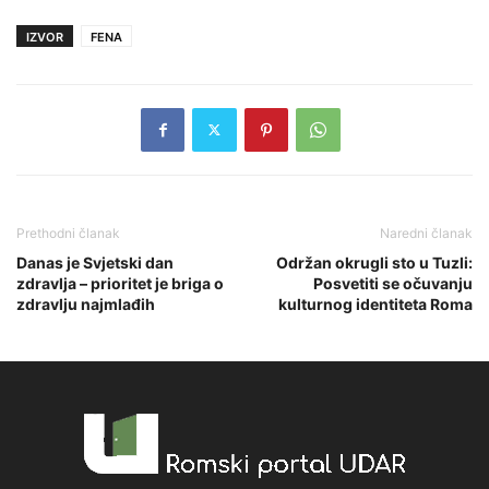
IZVOR
FENA
Prethodni članak
Naredni članak
Danas je Svjetski dan
Održan okrugli sto u Tuzli:
zdravlja – prioritet je briga o
Posvetiti se očuvanju
zdravlju najmlađih
kulturnog identiteta Roma