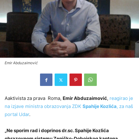
Emir Abduzaimović
Aaktivista za prava Roma,
Emir Abduzaimović
,
reagirao je
na izjave ministra obrazovanja ZDK
Spahije Kozlića
, za naš
portal Udar
.
„Ne sporim rad i doprinos dr.sc. Spahije Kozlića
obrazovnom sistemu Zeničko-Dobojskog kantona,