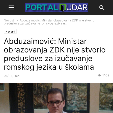
Novosti
Abduzaimović: Ministar obrazovanja ZDK nije stvorio
preduslove za izučavanje romskog jezika u...
Novosti
Abduzaimović: Ministar
obrazovanja ZDK nije stvorio
preduslove za izučavanje
romskog jezika u školama
1109
06/07/2021