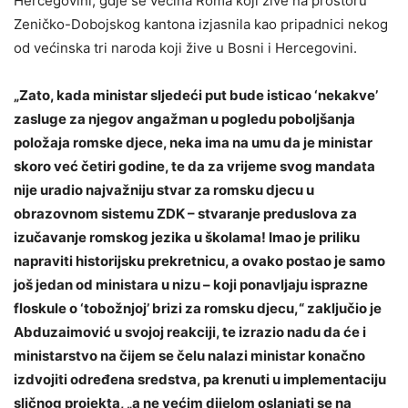
Hercegovini, gdje se većina Roma koji žive na prostoru
Zeničko-Dobojskog kantona izjasnila kao pripadnici nekog
od većinska tri naroda koji žive u Bosni i Hercegovini.
„Zato, kada ministar sljedeći put bude isticao ‘nekakve’
zasluge za njegov angažman u pogledu poboljšanja
položaja romske djece, neka ima na umu da je ministar
skoro već četiri godine, te da za vrijeme svog mandata
nije uradio najvažniju stvar za romsku djecu u
obrazovnom sistemu ZDK – stvaranje preduslova za
izučavanje romskog jezika u školama! Imao je priliku
napraviti historijsku prekretnicu, a ovako postao je samo
još jedan od ministara u nizu – koji ponavljaju isprazne
floskule o ‘tobožnjoj’ brizi za romsku djecu,“ zaključio je
Abduzaimović u svojoj reakciji, te izrazio nadu da će i
ministarstvo na čijem se čelu nalazi ministar konačno
izdvojiti određena sredstva, pa krenuti u implementaciju
sličnog projekta, „a ne većim dijelom oslanjati se na