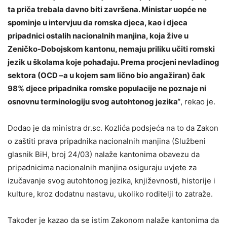
ta priča trebala davno biti završena. Ministar uopće ne
spominje u intervjuu da romska djeca, kao i djeca
pripadnici ostalih nacionalnih manjina, koja žive u
Zeničko-Dobojskom kantonu, nemaju priliku učiti romski
jezik u školama koje pohađaju. Prema procjeni nevladinog
sektora (OCD –a u kojem sam lično bio angažiran) čak
98% djece pripadnika romske populacije ne poznaje ni
osnovnu terminologiju svog autohtonog jezika“
, rekao je.
Dodao je da ministra dr.sc. Kozlića podsjeća na to da Zakon
o zaštiti prava pripadnika nacionalnih manjina (Službeni
glasnik BiH, broj 24/03) nalaže kantonima obavezu da
pripadnicima nacionalnih manjina osiguraju uvjete za
izučavanje svog autohtonog jezika, književnosti, historije i
kulture, kroz dodatnu nastavu, ukoliko roditelji to zatraže.
Također je kazao da se istim Zakonom nalaže kantonima da