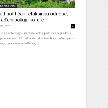
tvorena vrata
ad političari relaksiraju odnose,
rađani pakuju kofere
/06/2026
0
Bosni i Hercegovini raste jedna politička biljka koja
pijeva u svim klimatskim uslovima. Ne smetaju joj ni
še, ni poplave, ni inflacija, ni...