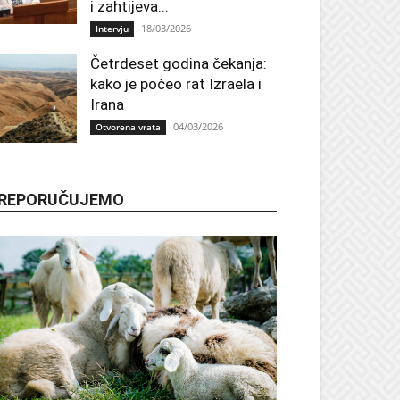
i zahtijeva...
18/03/2026
Intervju
Četrdeset godina čekanja:
kako je počeo rat Izraela i
Irana
04/03/2026
Otvorena vrata
REPORUČUJEMO