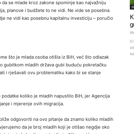
to da se mlade kroz zakone spominje kao najvažniju
O
ja, planove i budžete to ne vidi. Ne vide se posebna
K
je ne vidi kao posebnu kapitalnu investiciju – poručio
g
09
U 
us
su
me što je mlada osoba otišla iz BiH, već što odlazak
ako gubitkom mladih država gubi buduću pokretačku
rati i rješavati ovu problematiku kako bi se stanje
podatke koliko je mladih napustilo BiH, jer Agencija
anje i mjerenje ovih migracija.
liže odgovoriti na ovo pitanje da znamo koliko mladih
i vjerujemo da je broj mladih koji je otišao negdje oko