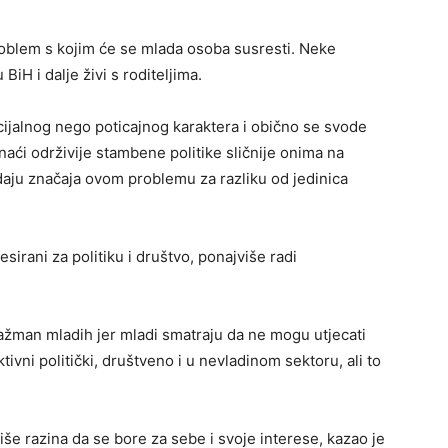
roblem s kojim će se mlada osoba susresti. Neke
iH i dalje živi s roditeljima.
cijalnog nego poticajnog karaktera i obično se svode
i održivije stambene politike sličnije onima na
aju značaja ovom problemu za razliku od jedinica
sirani za politiku i društvo, ponajviše radi
ažman mladih jer mladi smatraju da ne mogu utjecati
tivni politički, društveno i u nevladinom sektoru, ali to
iše razina da se bore za sebe i svoje interese, kazao je