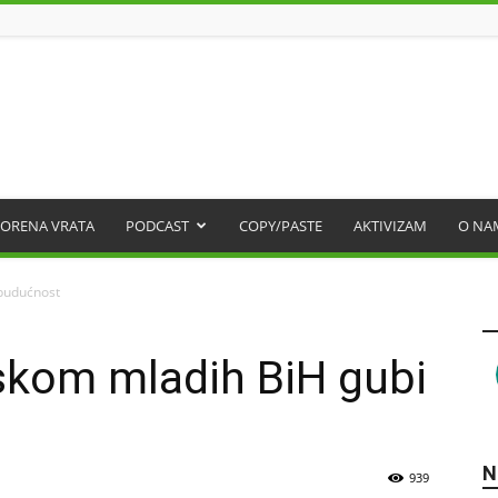
ORENA VRATA
PODCAST
COPY/PASTE
AKTIVIZAM
O NA
 budućnost
skom mladih BiH gubi
N
939