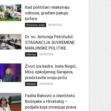
Kad političari relaksiraju
odnose, građani pakuju
kofere
09/06/2026
Otvorena vrata
Dr. sc. Antonija Petričušić:
STAGNACIJA SUVREMENE
MANJINSKE POLITIKE
02/06/2026
Intervju
Život iza kadra: Inela Nogić,
Miss opkoljenog Sarajeva,
predstavila svoju priču
24/04/2026
Novosti
Fadila Bahović o identitetu
Bošnjaka u Hrvatskoj –
podjela koja smanjuje prava