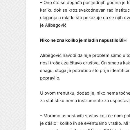
– Ono što se događa posljednjih godina je 
kariku dok se kroz svakodnevan rad instituci
ulaganja u mlade što pokazuje da se njih ovd
je Alibegović.
Niko ne zna koliko je mladih napustilo BiH
Alibegović navodi da nije problem samo u to
nosi trošak za čitavo društvo. On smatra k
snagu, stoga je potrebno što prije identifici
popravilo.
U ovom trenutku, dodao je, niko nema točne 
za statistiku nema instrumente za uspostavlj
– Moramo uspostaviti sustav koji će nam pob
je otišlo i koliko ih se eventualno vratilo. M