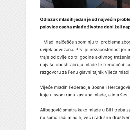
Odlazak mladih jedan je od najvećih proble
polovice osoba mlađe životne dobi želi nap
– Mladi najčešće spominju tri problema zbog
uvijek povezana. Prvi je nezaposlenost jer
traje od dvije do tri godine aktivnog traženj
najviše obeshrabruju mlade te trenutačni su
razgovoru za Fenu glavni tajnik Vijeća mla
Vijeće mladih Federacije Bosne i Hercegovin
koje u svom radu zastupa mlade, a ima šest ž
Alibegović smatra kako mlade u BiH treba z
ne samo radi mladih, već i radi šire društve