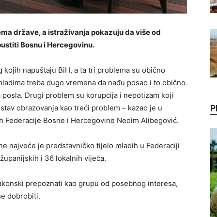
ma države, a istraživanja pokazuju da više od
ustiti Bosnu i Hercegovinu.
 kojih napuštaju BiH, a ta tri problema su obično
 mladima treba dugo vremena da nađu posao i to obično
a posla. Drugi problem su korupcija i nepotizam koji
stav obrazovanja kao treći problem – kazao je u
P
dih Federacije Bosne i Hercegovine Nedim Alibegović.
e najveće je predstavničko tijelo mladih u Federaciji
upanijskih i 36 lokalnih vijeća.
akonski prepoznati kao grupu od posebnog interesa,
ne dobrobiti.