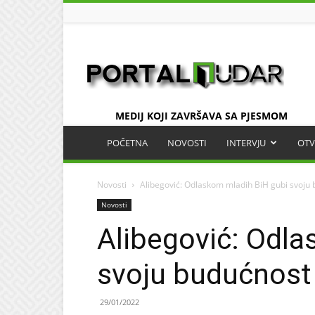
UDAR
MEDIJ KOJI ZAVRŠAVA SA PJESMOM
POČETNA
NOVOSTI
INTERVJU
OTV
Novosti
Alibegović: Odlaskom mladih BiH gubi svoju
Novosti
Alibegović: Odla
svoju budućnost
29/01/2022