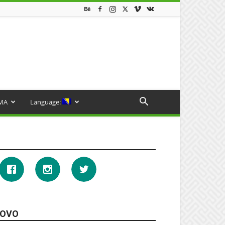
MA
Language:
OVO