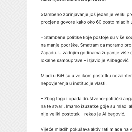
Stambeno zbrinjavanje još jedan je veliki p
procjene govore kako oko 60 posto mladih u B
– Stambene politike koje postoje su više so
na manje podrške. Smatram da moramo pronać
Zapadu. U zadnjim godinama županije više d
lokalne samouprave – izjavio je Alibegović.
Mladi u BiH su u velikom postotku nezaintere
nepovjerenja u institucije vlasti.
– Zbog toga i opada društveno-politički ang
na te stvari. Imamo izuzetke gdje su mladi ak
nije veliki postotak – rekao je Alibegović.
Vijeće mladih pokušava aktivirati mlade na v