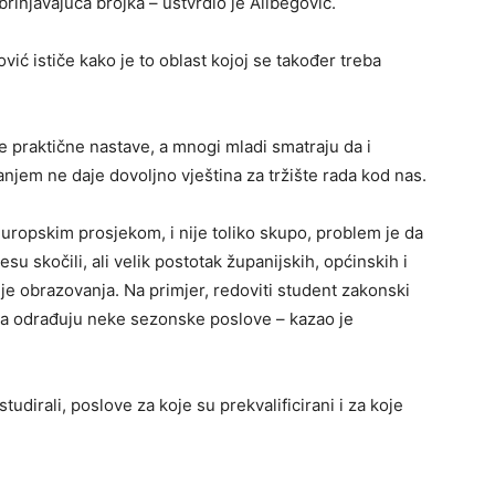
brinjavajuća brojka – ustvrdio je Alibegović.
vić ističe kako je to oblast kojoj se također treba
 praktične nastave, a mnogi mladi smatraju da i
jem ne daje dovoljno vještina za tržište rada kod nas.
uropskim prosjekom, i nije toliko skupo, problem je da
jesu skočili, ali velik postotak županijskih, općinskih i
je obrazovanja. Na primjer, redoviti student zakonski
oga odrađuju neke sezonske poslove – kazao je
tudirali, poslove za koje su prekvalificirani i za koje