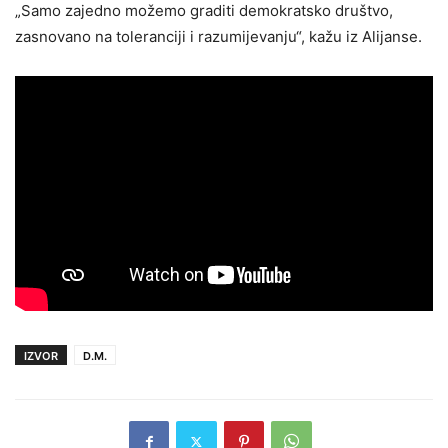
„Samo zajedno možemo graditi demokratsko društvo,
zasnovano na toleranciji i razumijevanju“, kažu iz Alijanse.
IZVOR
D.M.