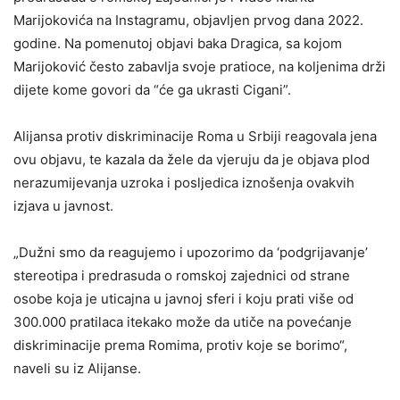
Marijokovića na Instagramu, objavljen prvog dana 2022.
godine. Na pomenutoj objavi baka Dragica, sa kojom
Marijoković često zabavlja svoje pratioce, na koljenima drži
dijete kome govori da “će ga ukrasti Cigani”.
Alijansa protiv diskriminacije Roma u Srbiji reagovala jena
ovu objavu, te kazala da žele da vjeruju da je objava plod
nerazumijevanja uzroka i posljedica iznošenja ovakvih
izjava u javnost.
„Dužni smo da reagujemo i upozorimo da ‘podgrijavanje’
stereotipa i predrasuda o romskoj zajednici od strane
osobe koja je uticajna u javnoj sferi i koju prati više od
300.000 pratilaca itekako može da utiče na povećanje
diskriminacije prema Romima, protiv koje se borimo“,
naveli su iz Alijanse.