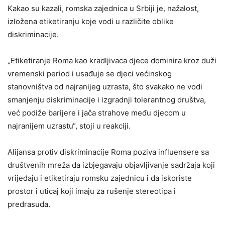
Kakao su kazali, romska zajednica u Srbiji je, nažalost,
izložena etiketiranju koje vodi u različite oblike
diskriminacije.
„Etiketiranje Roma kao kradljivaca djece dominira kroz duži
vremenski period i usađuje se djeci većinskog
stanovništva od najranijeg uzrasta, što svakako ne vodi
smanjenju diskriminacije i izgradnji tolerantnog društva,
već podiže barijere i jača strahove među djecom u
najranijem uzrastu“, stoji u reakciji.
Alijansa protiv diskriminacije Roma poziva influensere sa
društvenih mreža da izbjegavaju objavljivanje sadržaja koji
vrijeđaju i etiketiraju romsku zajednicu i da iskoriste
prostor i uticaj koji imaju za rušenje stereotipa i
predrasuda.