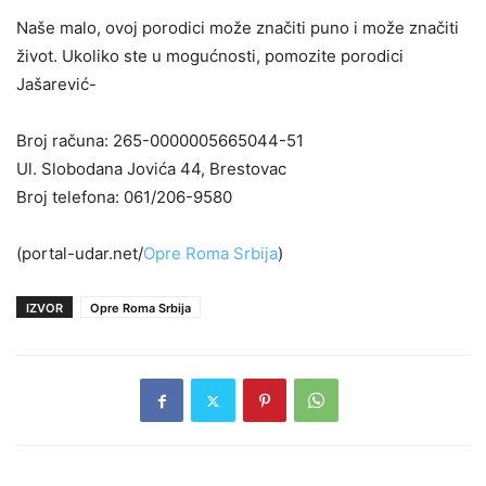
Naše malo, ovoj porodici može značiti puno i može značiti
život. Ukoliko ste u mogućnosti, pomozite porodici
Jašarević-
Broj računa: 265-0000005665044-51
Ul. Slobodana Jovića 44, Brestovac
Broj telefona: 061/206-9580
(portal-udar.net/
Opre Roma Srbija
)
IZVOR
Opre Roma Srbija