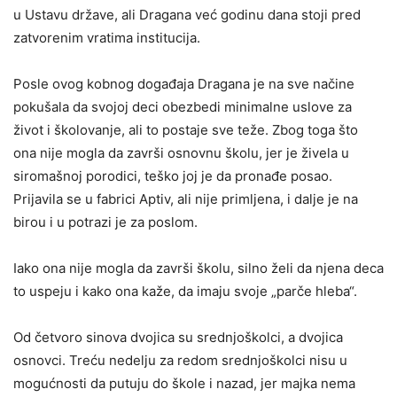
u Ustavu države, ali Dragana već godinu dana stoji pred
zatvorenim vratima institucija.
Posle ovog kobnog događaja Dragana je na sve načine
pokušala da svojoj deci obezbedi minimalne uslove za
život i školovanje, ali to postaje sve teže. Zbog toga što
ona nije mogla da završi osnovnu školu, jer je živela u
siromašnoj porodici, teško joj je da pronađe posao.
Prijavila se u fabrici Aptiv, ali nije primljena, i dalje je na
birou i u potrazi je za poslom.
Iako ona nije mogla da završi školu, silno želi da njena deca
to uspeju i kako ona kaže, da imaju svoje „parče hleba“.
Od četvoro sinova dvojica su srednjoškolci, a dvojica
osnovci. Treću nedelju za redom srednjoškolci nisu u
mogućnosti da putuju do škole i nazad, jer majka nema