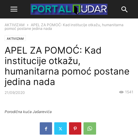
AKTIVIZAM
APEL ZA POMOĆ: Kad institucije otkažu, humanitarna
pomoć postane jedina nada
AKTIVIZAM
APEL ZA POMOĆ: Kad
institucije otkažu,
humanitarna pomoć postane
jedina nada
1541
21/09/2020
Porodična kuća Jašarevića