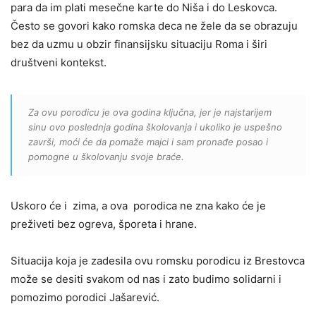
para da im plati mesečne karte do Niša i do Leskovca.
Često se govori kako romska deca ne žele da se obrazuju
bez da uzmu u obzir finansijsku situaciju Roma i širi
društveni kontekst.
Za ovu porodicu je ova godina ključna, jer je najstarijem
sinu ovo poslednja godina školovanja i ukoliko je uspešno
završi, moći će da pomaže majci i sam pronađe posao i
pomogne u školovanju svoje braće.
Uskoro će i zima, a ova porodica ne zna kako će je
preživeti bez ogreva, šporeta i hrane.
Situacija koja je zadesila ovu romsku porodicu iz Brestovca
može se desiti svakom od nas i zato budimo solidarni i
pomozimo porodici Jašarević.