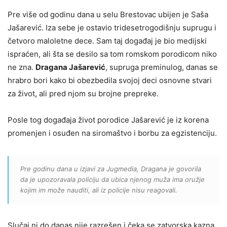
Pre više od godinu dana u selu Brestovac ubijen je Saša
Jašarević. Iza sebe je ostavio tridesetrogodišnju suprugu i
četvoro maloletne dece. Sam taj događaj je bio medijski
ispraćen, ali šta se desilo sa tom romskom porodicom niko
ne zna.
Dragana Jašarević
, supruga preminulog, danas se
hrabro bori kako bi obezbedila svojoj deci osnovne stvari
za život, ali pred njom su brojne prepreke.
Posle tog događaja život porodice Jašarević je iz korena
promenjen i osuđen na siromaštvo i borbu za egzistenciju.
Pre godinu dana u izjavi za Jugmedia, Dragana je govorila
da je upozoravala policiju da ubica njenog muža ima oružje
kojim im može nauditi, ali iz policije nisu reagovali.
Slučaj ni do danas nije razrešen i čeka se zatvorska kazna