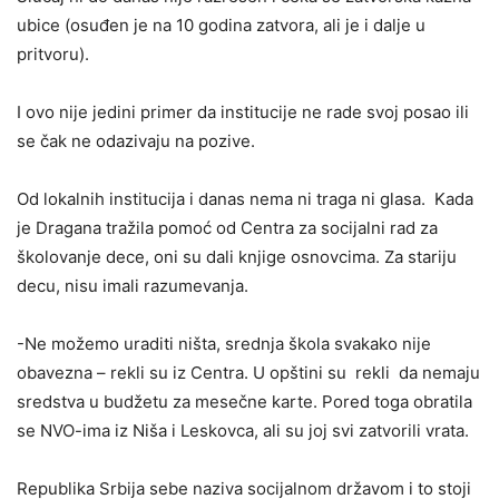
ubice (osuđen je na 10 godina zatvora, ali je i dalje u
pritvoru).
I ovo nije jedini primer da institucije ne rade svoj posao ili
se čak ne odazivaju na pozive.
Od lokalnih institucija i danas nema ni traga ni glasa. Kada
je Dragana tražila pomoć od Centra za socijalni rad za
školovanje dece, oni su dali knjige osnovcima. Za stariju
decu, nisu imali razumevanja.
-Ne možemo uraditi ništa, srednja škola svakako nije
obavezna – rekli su iz Centra. U opštini su rekli da nemaju
sredstva u budžetu za mesečne karte. Pored toga obratila
se NVO-ima iz Niša i Leskovca, ali su joj svi zatvorili vrata.
Republika Srbija sebe naziva socijalnom državom i to stoji