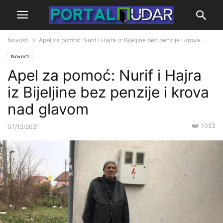
Novosti
Apel za pomoć: Nurif i Hajra iz Bijeljine bez penzije i krova...
Novosti
Apel za pomoć: Nurif i Hajra
iz Bijeljine bez penzije i krova
nad glavom
1053
07/12/2021