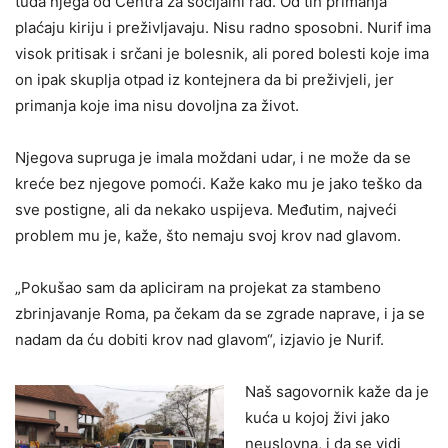
tuđa njega od Centra za socijalni rad. Od tih primanja
plaćaju kiriju i preživljavaju. Nisu radno sposobni. Nurif ima
visok pritisak i srčani je bolesnik, ali pored bolesti koje ima
on ipak skuplja otpad iz kontejnera da bi preživjeli, jer
primanja koje ima nisu dovoljna za život.
Njegova supruga je imala moždani udar, i ne može da se
kreće bez njegove pomoći. Kaže kako mu je jako teško da
sve postigne, ali da nekako uspijeva. Međutim, najveći
problem mu je, kaže, što nemaju svoj krov nad glavom.
„Pokušao sam da apliciram na projekat za stambeno
zbrinjavanje Roma, pa čekam da se zgrade naprave, i ja se
nadam da ću dobiti krov nad glavom“, izjavio je Nurif.
Naš sagovornik kaže da je
kuća u kojoj živi jako
neuslovna, i da se vidi