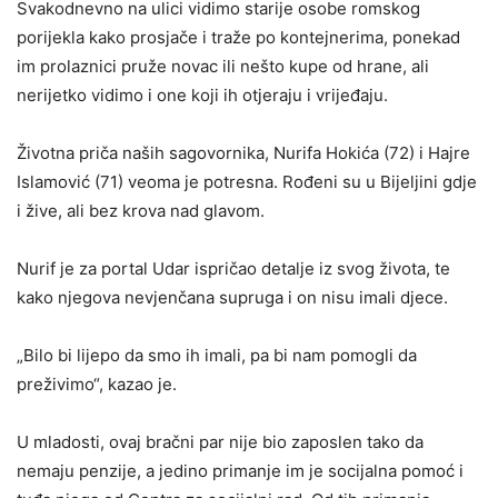
Svakodnevno na ulici vidimo starije osobe romskog
porijekla kako prosjače i traže po kontejnerima, ponekad
im prolaznici pruže novac ili nešto kupe od hrane, ali
nerijetko vidimo i one koji ih otjeraju i vrijeđaju.
Životna priča naših sagovornika, Nurifa Hokića (72) i Hajre
Islamović (71) veoma je potresna. Rođeni su u Bijeljini gdje
i žive, ali bez krova nad glavom.
Nurif je za portal Udar ispričao detalje iz svog života, te
kako njegova nevjenčana supruga i on nisu imali djece.
„Bilo bi lijepo da smo ih imali, pa bi nam pomogli da
preživimo“, kazao je.
U mladosti, ovaj bračni par nije bio zaposlen tako da
nemaju penzije, a jedino primanje im je socijalna pomoć i