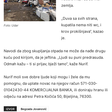
zemlja.
„Duva sa svih strana,
kupatila nema niti wc, i
Foto: Udar
krov prokišnjava“, kazao
je.
Navodi da zbog skupljanja otpada ne može da nađe drugu
kuću pod kirijom, da je jeftina. „Ljudi su puni predrasuda.
Odmah kažu – ti si prljav, bježi tamo“, kaže Nurif.
Nurif moli sve dobre ljude koji mogu i žele da mu
pomognu, da uplate novac na njegov račun 571-030-
01042430-44 KOMERCIJALNA BANKA, ili doniraju hranu ili
odjeću na adresi Petra Kočića 50, Bijeljina, 76300.
IZVOR
Begzada Jovanović