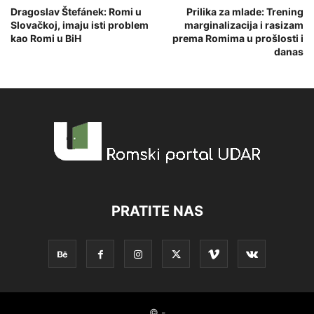
Dragoslav Štefánek: Romi u
Prilika za mlade: Trening
Slovačkoj, imaju isti problem
marginalizacija i rasizam
kao Romi u BiH
prema Romima u prošlosti i
danas
PRATITE NAS
© -