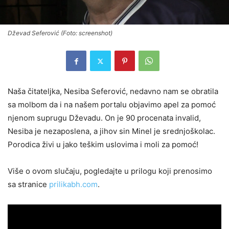
Dževad Seferović (Foto: screenshot)
Naša čitateljka, Nesiba Seferović, nedavno nam se obratila
sa molbom da i na našem portalu objavimo apel za pomoć
njenom suprugu Dževadu. On je 90 procenata invalid,
Nesiba je nezaposlena, a jihov sin Minel je srednjoškolac.
Porodica živi u jako teškim uslovima i moli za pomoć!
Više o ovom slučaju, pogledajte u prilogu koji prenosimo
sa stranice
prilikabh.com
.