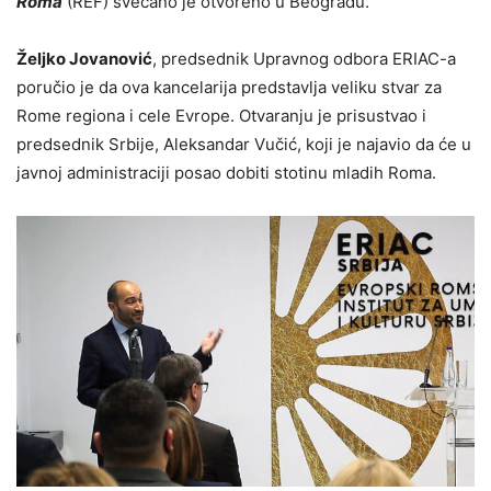
Roma
(REF) svečano je otvoreno u Beogradu.
Željko Jovanović
, predsednik Upravnog odbora ERIAC-a
poručio je da ova kancelarija predstavlja veliku stvar za
Rome regiona i cele Evrope. Otvaranju je prisustvao i
predsednik Srbije, Aleksandar Vučić, koji je najavio da će u
javnoj administraciji posao dobiti stotinu mladih Roma.