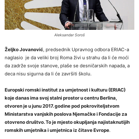
Aleksandar Soroš
Željko Jovanović
, predsednik Upravnog odbora ERIAC-a
naglasio je da veliki broj Roma živi u strahu da li će moći
da zadrže svoje stanove, plaše se desničarskih napada, a
deca nisu sigurna da li će završiti školu.
Europski romski institut za umjetnost i kulturu (ERIAC)
koje danas ima svoj stalni prostor u centru Berlina,
otvoren je u junu 2017. godine pod pokroviteljstvom
Ministarstva vanjskih poslova Njemačke i Fondacije za
otovreno društvo. To je mjesto okupljanja najistaknutijih
romskih umjetnika i umjetnica iz čitave Evrope
.