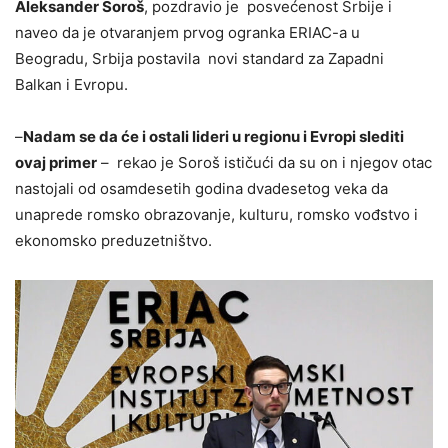
Aleksander Soroš
, pozdravio je posvećenost Srbije i
naveo da je otvaranjem prvog ogranka ERIAC-a u
Beogradu, Srbija postavila novi standard za Zapadni
Balkan i Evropu.
–
Nadam se da će i ostali lideri u regionu i Evropi slediti
ovaj primer
– rekao je Soroš ističući da su on i njegov otac
nastojali od osamdesetih godina dvadesetog veka da
unaprede romsko obrazovanje, kulturu, romsko vođstvo i
ekonomsko preduzetništvo.