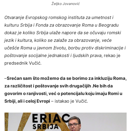
Željko Jovanović
Otvaranje Evropskog romskog instituta za umetnost i
kulturu Srbija i Fonda za obrazovanje Roma u Beogradu
dokaz je koliko Srbija ulaže napore da se očuvaju romski
jezik i kultura, koliko se zalaže za obrazovanje, veće
učešće Roma u javnom životu, borbu protiv diskriminacije i
poštovanje socijalne jednakosti i ljudskih prava
, rekao je
predsednik Vučić.
–
Srećan sam što možemo da se borimo za inkluziju Roma,
za različitost i poštovanje svih drugačijih .Ne bih da
govorim o ranjivosti, već o potencijalu koju imaju Romi u
Srbiji, ali i celoj Evropi
– istakao je Vučić.