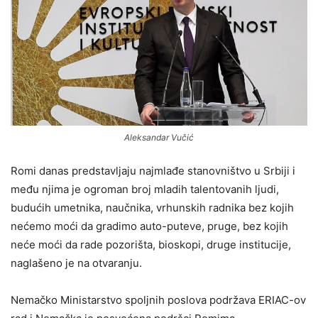
Aleksandar Vučić
Romi danas predstavljaju najmlađe stanovništvo u Srbiji i
među njima je ogroman broj mladih talentovanih ljudi,
budućih umetnika, naučnika, vrhunskih radnika bez kojih
nećemo moći da gradimo auto-puteve, pruge, bez kojih
neće moći da rade pozorišta, bioskopi, druge institucije,
naglašeno je na otvaranju.
Nemačko Ministarstvo spoljnih poslova podržava ERIAC-ov