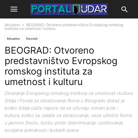
Aktuelno
BEOGRAD: Otvoreno predstavništvo Evropskog romskog
instituta za umetnost i kulturu
Aktuelno
Novosti
BEOGRAD: Otvoreno
predstavništvo Evropskog
romskog instituta za
umetnost i kulturu
Otvaranje Evropskog romskog instituta za umetnost i kulturu
Srbija i Fonda za obrazovanje Roma u Beogradu dokaz je
koliko Srbija ulaže napore da se očuvaju romski jezik i
kultura, koliko se zalaže za obrazovanje, veće učešće Roma
u javnom životu, borbu protiv diskriminacije i poštovanje
socijalne jednakosti i ljudskih prava