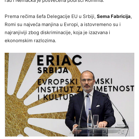
rad i Nemačka je posvećena podršci Romima.
Prema rečima šefa Delegacije EU u Srbiji,
Sema Fabricija
,
Romi su najveća manjina u Evropi, a istovremeno su i
najranjiviji zbog diskriminacije, koja je izazvana i
ekonomskim razlozima.