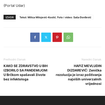
(Portal Udar)
IZVOR
Tekst: Milica Milojević-Kostić. Foto i video: Saša Đorđević
Prethodni članak
Naredni članak
KAKO SE ZDRAVSTVO U BIH
HAFIZ MEVLUDIN
IZBORILO SA PANDEMIJOM:
DIZDAREVIĆ: Zenička
U Brčkom spašavali živote
rezolucija je izraz poštivanja
bez infektologa
najviših univerzalnih
vrijednosi