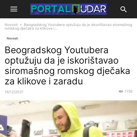
Novosti
Beogradskog Youtubera optužuju da je iskorištavao siromašnog
romskog dječaka za klikove i...
Novosti
Beogradskog Youtubera
optužuju da je iskorištavao
siromašnog romskog dječaka
za klikove i zaradu
1156
16/12/2021