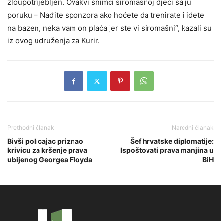
zloupotrijebljen. Ovakvi snimci siromašnoj djeci šalju
poruku – Nađite sponzora ako hoćete da trenirate i idete
na bazen, neka vam on plaća jer ste vi siromašni“, kazali su
iz ovog udruženja za Kurir.
Prethodni članak
Naredni članak
Bivši policajac priznao
Šef hrvatske diplomatije:
krivicu za kršenje prava
Ispoštovati prava manjina u
ubijenog Georgea Floyda
BiH