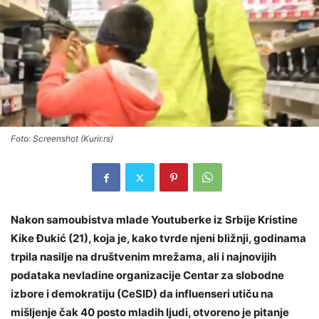
Foto: Screenshot (Kurir.rs)
Nakon samoubistva mlade Youtuberke iz Srbije Kristine
Kike Đukić (21), koja je, kako tvrde njeni bližnji, godinama
trpila nasilje na društvenim mrežama, ali i najnovijih
podataka nevladine organizacije Centar za slobodne
izbore i demokratiju (CeSID) da influenseri utiču na
mišljenje čak 40 posto mladih ljudi, otvoreno je pitanje