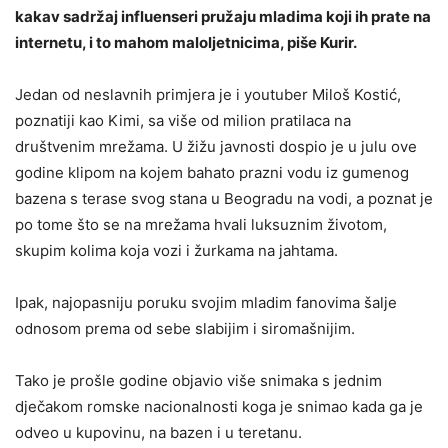
kakav sadržaj influenseri pružaju mladima koji ih prate na
internetu, i to mahom maloljetnicima, piše Kurir.
Jedan od neslavnih primjera je i youtuber Miloš Kostić,
poznatiji kao Kimi, sa više od milion pratilaca na
društvenim mrežama. U žižu javnosti dospio je u julu ove
godine klipom na kojem bahato prazni vodu iz gumenog
bazena s terase svog stana u Beogradu na vodi, a poznat je
po tome što se na mrežama hvali luksuznim životom,
skupim kolima koja vozi i žurkama na jahtama.
Ipak, najopasniju poruku svojim mladim fanovima šalje
odnosom prema od sebe slabijim i siromašnijim.
Tako je prošle godine objavio više snimaka s jednim
dječakom romske nacionalnosti koga je snimao kada ga je
odveo u kupovinu, na bazen i u teretanu.