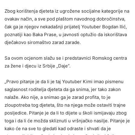
Zbog korištenja djeteta iz ugrožene socijalne kategorije na
ovakav način, a sve pod plaštom navodnog dobročinstva,
čak ga je njegov nekadašnji prijatelj Youtuber Bogdan Ilić,
poznatiji kao Baka Prase, u javnosti optužio da iskorištava
dječakovo siromaštvo zarad zarade.
Sa ovom ocjenom slažu se i predstavnici Romskog centra
za žene i djecu iz Srbije „Daje“.
„Pravo pitanje je da li je taj Youtuber Kimi imao pismenu
saglasnost roditelja djeteta da ga snima, jer tako zakon
nalaže. Ako nije, a snimao ga je zarad profita, to je
zloupotreba tog djeteta, što na njega može ostaviti trajne
posljedice. Pitanje je da li to dijete u školi ismijavaju zbog
toga i da li će možda skliznuti u vršnjačko nasilje. Pitanje je
kako će na sve to gledati kad odraste i shvati da je