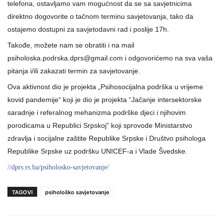
telefona, ostavljamo vam mogućnost da se sa savjetnicima
direktno dogovorite o tačnom terminu savjetovanja, tako da
ostajemo dostupni za savjetodavni rad i poslije 17h.
Takođe, možete nam se obratiti i na mail
psiholoska.podrska.dprs@gmail.com i odgovorićemo na sva vaša
pitanja i/ili zakazati termin za savjetovanje.
Ova aktivnost dio je projekta „Psihosocijalna podrška u vrijeme
kovid pandemije“ koji je dio je projekta “Jačanje intersektorske
saradnje i referalnog mehanizma podrške djeci i njihovim
porodicama u Republici Srpskoj” koji sprovode Ministarstvo
zdravlja i socijalne zaštite Republike Srpske i Društvo psihologa
Republike Srpske uz podršku UNICEF-a i Vlade Švedske.
//dprs.rs.ba/psiholosko-savjetovanje/
TAGOVI
psihološko savjetovanje