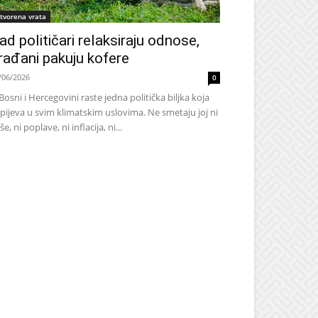
tvorena vrata
ad političari relaksiraju odnose,
rađani pakuju kofere
/06/2026
0
Bosni i Hercegovini raste jedna politička biljka koja
pijeva u svim klimatskim uslovima. Ne smetaju joj ni
še, ni poplave, ni inflacija, ni...