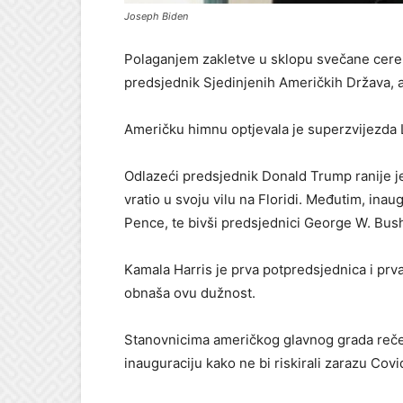
Joseph Biden
Polaganjem zakletve u sklopu svečane cere
predsjednik Sjedinjenih Američkih Država, 
Američku himnu optjevala je superzvijezda L
Odlazeći predsjednik Donald Trump ranije je
vratio u svoju vilu na Floridi. Međutim, ina
Pence, te bivši predsjednici George W. Bush
Kamala Harris je prva potpredsjednica i prva 
obnaša ovu dužnost.
Stanovnicima američkog glavnog grada rečen
inauguraciju kako ne bi riskirali zarazu Cov