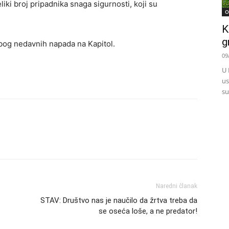
iki broj pripadnika snaga sigurnosti, koji su
O
K
g
zbog nedavnih napada na Kapitol.
09
U 
us
su
Naredni članak
STAV: Društvo nas je naučilo da žrtva treba da
se oseća loše, a ne predator!