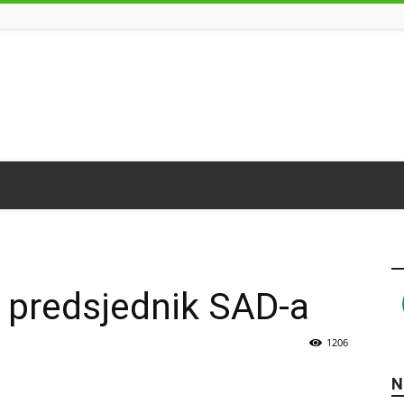
 predsjednik SAD-a
1206
N