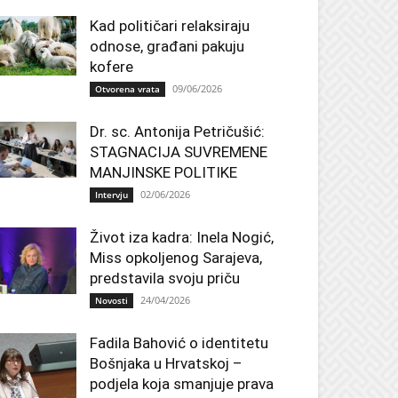
Kad političari relaksiraju
odnose, građani pakuju
kofere
09/06/2026
Otvorena vrata
Dr. sc. Antonija Petričušić:
STAGNACIJA SUVREMENE
MANJINSKE POLITIKE
02/06/2026
Intervju
Život iza kadra: Inela Nogić,
Miss opkoljenog Sarajeva,
predstavila svoju priču
24/04/2026
Novosti
Fadila Bahović o identitetu
Bošnjaka u Hrvatskoj –
podjela koja smanjuje prava