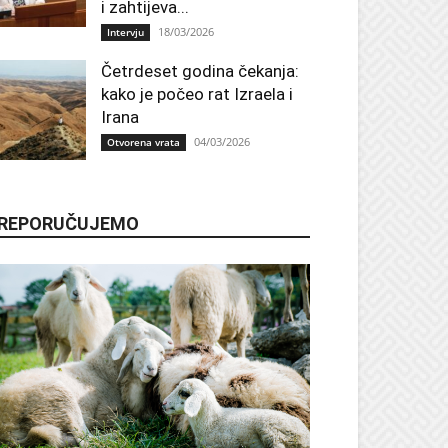
i zahtijeva...
18/03/2026
Intervju
Četrdeset godina čekanja:
kako je počeo rat Izraela i
Irana
04/03/2026
Otvorena vrata
REPORUČUJEMO