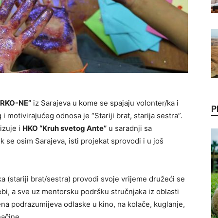
ARKO-NE”
iz Sarajeva u kome se spajaju volonter/ka i
P
 i motivirajućeg odnosa je “Stariji brat, starija sestra”.
izuje i
HKO “Kruh svetog Ante”
u saradnji sa
ok se osim Sarajeva, isti projekat sprovodi i u još
a (stariji brat/sestra) provodi svoje vrijeme družeći se
ebi, a sve uz mentorsku podršku stručnjaka iz oblasti
a podrazumijeva odlaske u kino, na kolače, kuglanje,
načine.