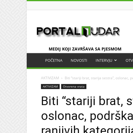
UDAR
MEDIJ KOJI ZAVRŠAVA SA PJESMOM
POČETNA
NOVOSTI
INTERVJU
OTV
AKTIVIZAM
Biti “stariji brat, starija sestra”, oslonac, p
AKTIVIZAM
Otvorena vrata
Biti “stariji brat, 
oslonac, podrška 
ranjivih kategorij