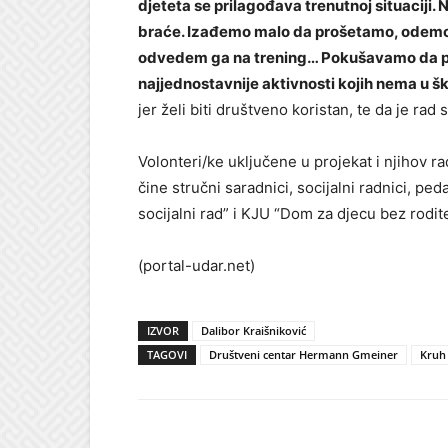
djeteta se prilagođava trenutnoj situaciji.
braće. Izađemo malo da prošetamo, odemo 
odvedem ga na trening… Pokušavamo da pr
najjednostavnije aktivnosti kojih nema u šk
jer želi biti društveno koristan, te da je rad
Volonteri/ke uključene u projekat i njihov r
čine stručni saradnici, socijalni radnici, pe
socijalni rad” i KJU “Dom za djecu bez rodite
(portal-udar.net)
IZVOR
Dalibor Kraišniković
TAGOVI
Društveni centar Hermann Gmeiner
Kruh