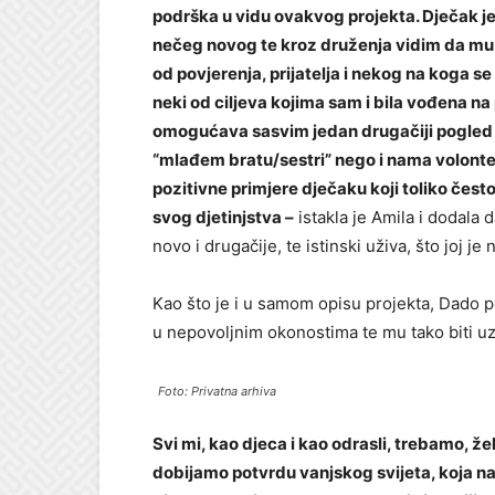
podrška u vidu ovakvog projekta. Dječak je
nečeg novog te kroz druženja vidim da mu je
od povjerenja, prijatelja i nekog na koga s
neki od ciljeva kojima sam i bila vođena n
omogućava sasvim jedan drugačiji pogled na
“mlađem bratu/sestri” nego i nama volont
pozitivne primjere dječaku koji toliko često 
svog djetinjstva –
istakla je Amila i dodala 
novo i drugačije, te istinski uživa, što joj je n
Kao što je i u samom opisu projekta, Dado p
u nepovoljnim okonostima te mu tako biti uz
Foto: Privatna arhiva
Svi mi, kao djeca i kao odrasli, trebamo, ž
dobijamo potvrdu vanjskog svijeta, koja n