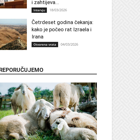
i zahtijeva...
18/03/2026
Intervju
Četrdeset godina čekanja:
kako je počeo rat Izraela i
Irana
04/03/2026
Otvorena vrata
REPORUČUJEMO