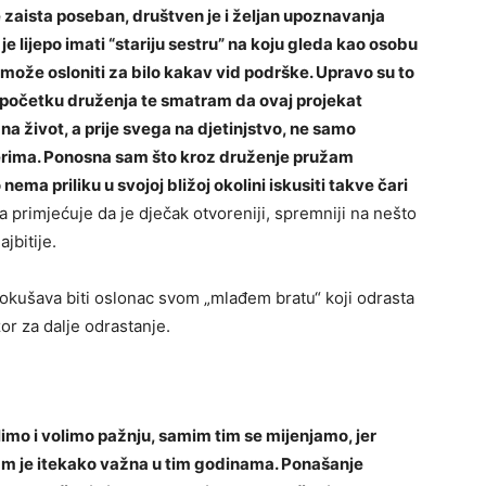
 zaista poseban, društven je i željan upoznavanja
 lijepo imati “stariju sestru” na koju gleda kao osobu
e može osloniti za bilo kakav vid podrške. Upravo su to
a početku druženja te smatram da ovaj projekat
 život, a prije svega na djetinjstvo, ne samo
erima. Ponosna sam što kroz druženje pružam
nema priliku u svojoj bližoj okolini iskusiti takve čari
da primjećuje da je dječak otvoreniji, spremniji na nešto
ajbitije.
okušava biti oslonac svom „mlađem bratu“ koji odrasta
or za dalje odrastanje.
elimo i volimo pažnju, samim tim se mijenjamo, jer
am je itekako važna u tim godinama. Ponašanje