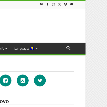
MA
Language:
OVO