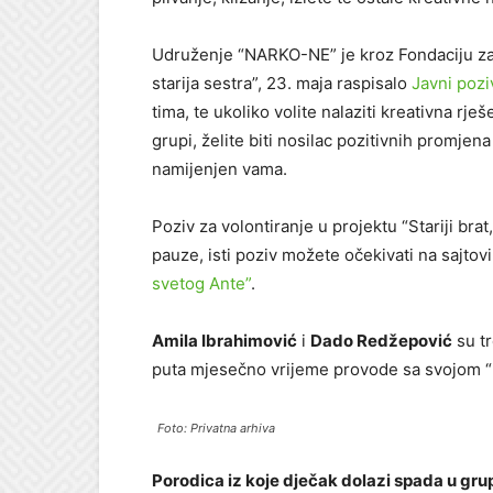
Udruženje “NARKO-NE” je kroz Fondaciju za 
starija sestra”, 23. maja raspisalo
Javni pozi
tima, te ukoliko volite nalaziti kreativna rje
grupi, želite biti nosilac pozitivnih promjen
namijenjen vama.
Poziv za volontiranje u projektu “Stariji brat,
pauze, isti poziv možete očekivati na sajto
svetog Ante”
.
Amila Ibrahimović
i
Dado Redžepović
su tr
puta mjesečno vrijeme provode sa svojom “
Foto: Privatna arhiva
Porodica iz koje dječak dolazi spada u gru