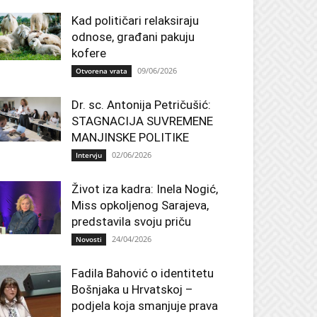
Kad političari relaksiraju
odnose, građani pakuju
kofere
09/06/2026
Otvorena vrata
Dr. sc. Antonija Petričušić:
STAGNACIJA SUVREMENE
MANJINSKE POLITIKE
02/06/2026
Intervju
Život iza kadra: Inela Nogić,
Miss opkoljenog Sarajeva,
predstavila svoju priču
24/04/2026
Novosti
Fadila Bahović o identitetu
Bošnjaka u Hrvatskoj –
podjela koja smanjuje prava