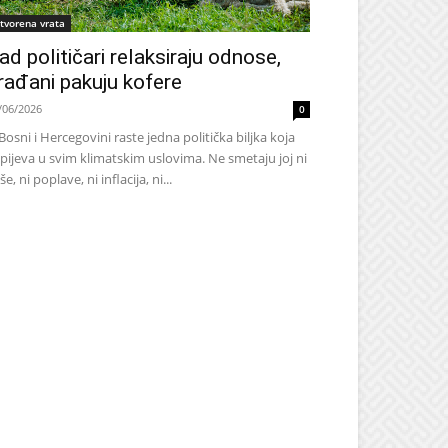
tvorena vrata
ad političari relaksiraju odnose,
rađani pakuju kofere
/06/2026
0
Bosni i Hercegovini raste jedna politička biljka koja
pijeva u svim klimatskim uslovima. Ne smetaju joj ni
še, ni poplave, ni inflacija, ni...