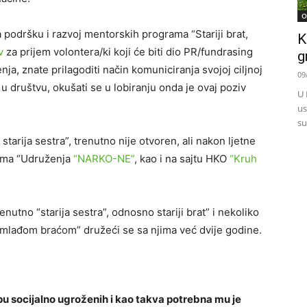
O
podršku i razvoj mentorskih programa “Stariji brat,
K
v
za prijem volontera/ki koji će biti dio PR/fundrasing
g
šenja, znate prilagoditi način komuniciranja svojoj ciljnoj
09
a u društvu, okušati se u lobiranju onda je ovaj poziv
U 
us
su
 starija sestra”, trenutno nije otvoren, ali nakon ljetne
vima “Udruženja
“NARKO-NE”
, kao i na sajtu HKO
“Kruh
enutno “starija sestra”, odnosno stariji brat” i nekoliko
mlađom braćom” družeći se sa njima već dvije godine.
pu socijalno ugroženih i kao takva potrebna mu je