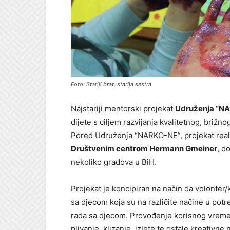
Foto: Stariji brat, starija sestra
Najstariji mentorski projekat
Udruženja “N
dijete s ciljem razvijanja kvalitetnog, brižnog
Pored Udruženja “NARKO-NE”, projekat real
Društvenim centrom Hermann Gmeiner
, d
nekoliko gradova u BiH.
Projekat je koncipiran na način da volonter/k
sa djecom koja su na različite načine u potr
rada sa djecom. Provođenje korisnog vremen
plivanje, klizanje, izlete te ostale kreativne 