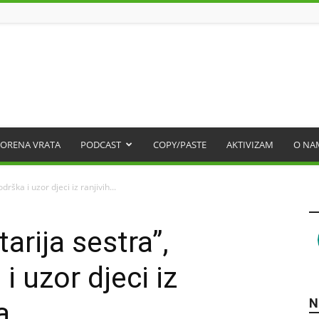
ORENA VRATA
PODCAST
COPY/PASTE
AKTIVIZAM
O NA
odrška i uzor djeci iz ranjivih...
starija sestra”,
i uzor djeci iz
N
a