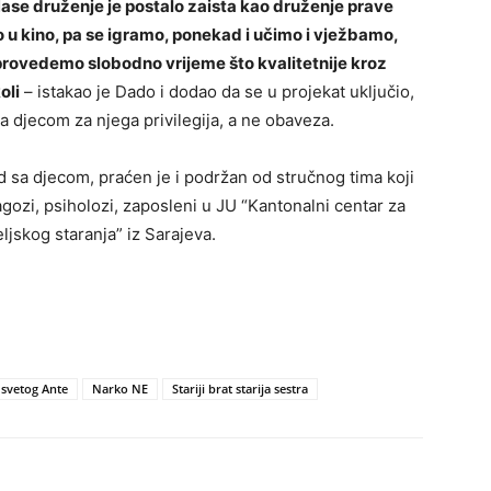
 Nase druženje je postalo zaista kao druženje prave
u kino, pa se igramo, ponekad i učimo i vježbamo,
ovedemo slobodno vrijeme što kvalitetnije kroz
oli
– istakao je Dado i dodao da se u projekat uključio,
 sa djecom za njega privilegija, a ne obaveza.
ad sa djecom, praćen je i podržan od stručnog tima koji
dagozi, psiholozi, zaposleni u JU “Kantonalni centar za
ljskog staranja” iz Sarajeva.
 svetog Ante
Narko NE
Stariji brat starija sestra