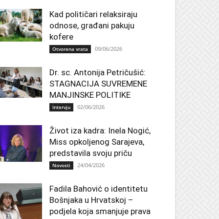
Kad političari relaksiraju
odnose, građani pakuju
kofere
09/06/2026
Otvorena vrata
Dr. sc. Antonija Petričušić:
STAGNACIJA SUVREMENE
MANJINSKE POLITIKE
02/06/2026
Intervju
Život iza kadra: Inela Nogić,
Miss opkoljenog Sarajeva,
predstavila svoju priču
24/04/2026
Novosti
Fadila Bahović o identitetu
Bošnjaka u Hrvatskoj –
podjela koja smanjuje prava