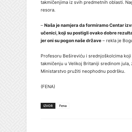
takmičenjima iz svih predmetnih oblasti. Nag
resora.
–
Naša je namjera da formiramo Centar izvrs
učenici, koji su postigli ovako dobre rezulta
jer oni su pogon naše države
– rekla je Bog
Profesoru Bešireviću i srednjoškolcima koj
takmičenju u Velikoj Britaniji sredinom jula
Ministarstvo pružiti neophodnu podršku.
(FENA)
IZVOR
Fena