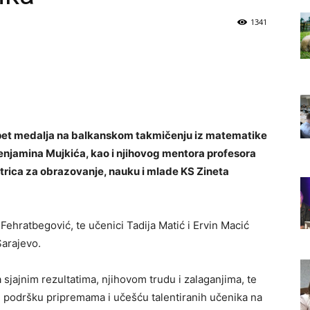
1341
i pet medalja na balkanskom takmičenju iz matematike
Benjamina Mujkića, kao i njihovog mentora profesora
strica za obrazovanje, nauku i mlade KS Zineta
 Fehratbegović, te učenici Tadija Matić i Ervin Macić
arajevo.
 sjajnim rezultatima, njihovom trudu i zalaganjima, te
ati podršku pripremama i učešću talentiranih učenika na