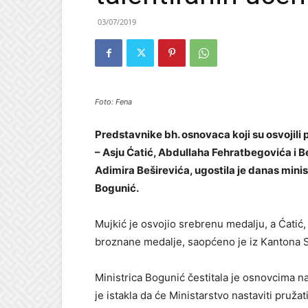
03/07/2019
Foto: Fena
Predstavnike bh. osnovaca koji su osvojil
– Asju Ćatić, Abdullaha Fehratbegovića i 
Adimira Beširevića, ugostila je danas mini
Bogunić.
Mujkić je osvojio srebrenu medalju, a Ćatić,
broznane medalje, saopćeno je iz Kantona S
Ministrica Bogunić čestitala je osnovcima na
je istakla da će Ministarstvo nastaviti pruž