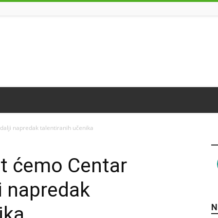
dalji napredak talentiranih učenika
at ćemo Centar
ji napredak
N
ika