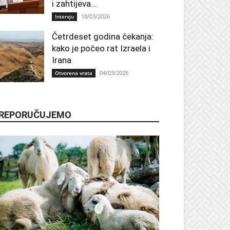
i zahtijeva...
18/03/2026
Intervju
Četrdeset godina čekanja:
kako je počeo rat Izraela i
Irana
04/03/2026
Otvorena vrata
REPORUČUJEMO