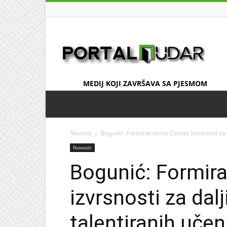
UDAR
MEDIJ KOJI ZAVRŠAVA SA PJESMOM
Novosti
Bogunić: Formirat ćemo Centar izvrsnosti za 
Novosti
Bogunić: Formir
izvrsnosti za dal
talentiranih učen