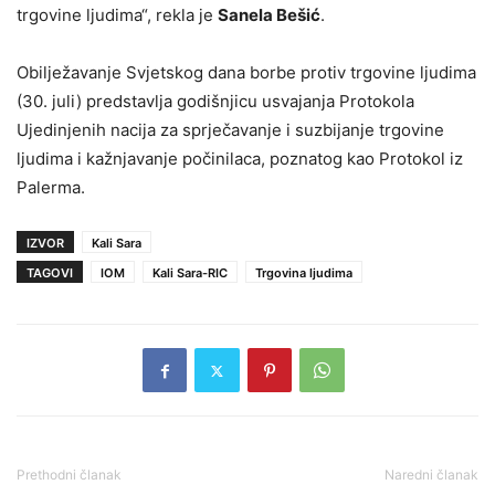
trgovine ljudima“, rekla je
Sanela Bešić
.
Obilježavanje Svjetskog dana borbe protiv trgovine ljudima
(30. juli) predstavlja godišnjicu usvajanja Protokola
Ujedinjenih nacija za sprječavanje i suzbijanje trgovine
ljudima i kažnjavanje počinilaca, poznatog kao Protokol iz
Palerma.
IZVOR
Kali Sara
TAGOVI
IOM
Kali Sara-RIC
Trgovina ljudima
Prethodni članak
Naredni članak