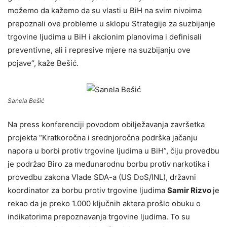
možemo da kažemo da su vlasti u BiH na svim nivoima
prepoznali ove probleme u sklopu Strategije za suzbijanje
trgovine ljudima u BiH i akcionim planovima i definisali
preventivne, ali i represive mjere na suzbijanju ove
pojave“, kaže Bešić.
Sanela Bešić
Na press konferenciji povodom obilježavanja završetka
projekta “Kratkoročna i srednjoročna podrška jačanju
napora u borbi protiv trgovine ljudima u BiH”, čiju provedbu
je podržao Biro za međunarodnu borbu protiv narkotika i
provedbu zakona Vlade SDA-a (US DoS/INL), državni
koordinator za borbu protiv trgovine ljudima
Samir Rizvo
je
rekao da je preko 1.000 ključnih aktera prošlo obuku o
indikatorima prepoznavanja trgovine ljudima. To su