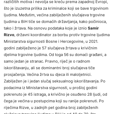
različitih motiva i nevolja se kreću prema zapadnoj Evropi,
što je izuzetna prilika za kriminalce koji se bave trgovinom
ljudima. Međutim, većina zabilježenih slučajeva trgovine
ljudima u BiH tiče se domaćih državljanja, kako počinioca,
tako i žrtava. Na osnovu podataka koje je iznio
Samir
Rizvo
, državni koordinator za borbu protiv trgovine ljudima
Ministarstva sigurnosti Bosne i Hercegovine, u 2021.
godini zabilježeno je 57 slučajeva žrtava u krivičnim
djelima trgovine ljudima. Od toga 56 su domaći građani, a
samo jedan je stranac. Pravno, riječ je o radnom
iskorištavanju, ali se dominantni broj slučajeva tiče
prosjačenja. Većina žrtva su djeca ili maloljetnici.
Zabilježen je i jedan slučaj seksualnog iskorištavanja. Po
podacima iz Ministarstva sigurnosti, u prošloj godini
pokrenuto je 45 istraga, a krivično je osuđeno 28 ljudi, od
čega je većina u postupcima koji su ranije pokrenuti. Po
riječima Rizve, u zadnjih pet godina broj zabilježenih