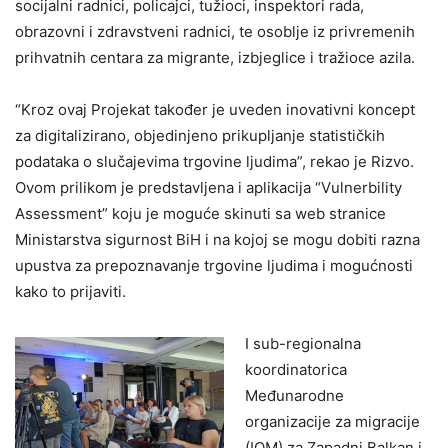
socijalni radnici, policajci, tužioci, inspektori rada,
obrazovni i zdravstveni radnici, te osoblje iz privremenih
prihvatnih centara za migrante, izbjeglice i tražioce azila.
“Kroz ovaj Projekat također je uveden inovativni koncept
za digitalizirano, objedinjeno prikupljanje statističkih
podataka o slučajevima trgovine ljudima”, rekao je Rizvo.
Ovom prilikom je predstavljena i aplikacija “Vulnerbility
Assessment” koju je moguće skinuti sa web stranice
Ministarstva sigurnost BiH i na kojoj se mogu dobiti razna
upustva za prepoznavanje trgovine ljudima i mogućnosti
kako to prijaviti.
I sub-regionalna
koordinatorica
Međunarodne
organizacije za migracije
(IOM) za Zapadni Balkan i