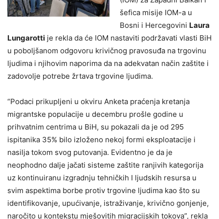
šefica misije IOM-a u
Bosni i Hercegovini
Laura
Lungarotti
je rekla da će IOM nastaviti podržavati vlasti BiH
u poboljšanom odgovoru krivičnog pravosuđa na trgovinu
ljudima i njihovim naporima da na adekvatan način zaštite i
zadovolje potrebe žrtava trgovine ljudima.
“Podaci prikupljeni u okviru Anketa praćenja kretanja
migrantske populacije u decembru prošle godine u
prihvatnim centrima u BiH, su pokazali da je od 295
ispitanika 35% bilo izloženo nekoj formi eksploatacije i
nasilja tokom svog putovanja. Evidentno je da je
neophodno dalje jačati sisteme zaštite ranjivih kategorija
uz kontinuiranu izgradnju tehničkih I ljudskih resursa u
svim aspektima borbe protiv trgovine ljudima kao što su
identifikovanje, upućivanje, istraživanje, krivično gonjenje,
naročito u kontekstu mješovitih migracijskih tokova”, rekla