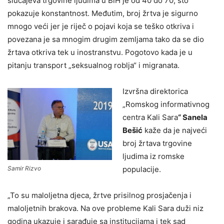
slučajeva trgovine ljudima u BiH je od 40 do 70, što
pokazuje konstantnost. Međutim, broj žrtva je sigurno
mnogo veći jer je riječ o pojavi koja se teško otkriva i
povezana je sa mnogim drugim zemljama tako da se dio
žrtava otkriva tek u inostranstvu. Pogotovo kada je u
pitanju transport „seksualnog roblja“ i migranata.
Izvršna direktorica
„Romskog informativnog
centra Kali Sara
“ Sanela
Bešić
kaže da je najveći
broj žrtava trgovine
ljudima iz romske
Samir Rizvo
populacije.
„To su maloljetna djeca, žrtve prisilnog prosjačenja i
maloljetnih brakova. Na ove probleme Kali Sara duži niz
godina ukazuje i sarađuje sa institucijama i tek sad