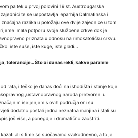
avom pa tek u prvoj polovini 19 st. Austrougarska
zajednici te se uspostavlja eparhija Dalmatinska i
ina značajna razlika u položaju ove dvije zajednice u tom
 vrijeme imala potporu svoje službene crkve dok je
 ravnopravno priznata u odnosu na rimokatoličku crkvu.
čko: iste suše, iste kuge, iste gladi…
ja, tolerancije… Što bi danas rekli, kakve paralele
d rata, i teško je danas doći na ishodišta i stanje koje
nakopravnog ,ustavnopravnog naroda pretvoreni u
 značajnim iseljenjem s ovih područja oni su
eli dodatno postali jedna neznatna manjina i stali su
pis još više, a ponegdje i dramatično zaoštriti.
 kazati ali s time se suočavamo svakodnevno, a to je