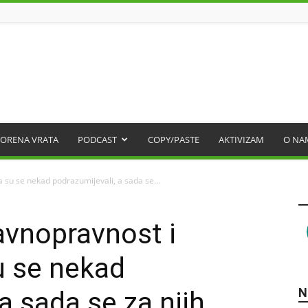
ORENA VRATA
PODCAST
COPY/PASTE
AKTIVIZAM
O NA
a su se nekad podrazumijevali, a sada se...
avnopravnost i
u se nekad
N
a sada se za njih