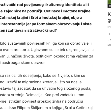
raživački rad povijesnog i kulturnog identiteta ali i
O
ne zajednice na području Cetinske i Imotske krajine
K
etinskoj krajini i Srbi u Imotskoj krajini, obje u
g
 interesantnija jer po formalnom obrazovanju i niste
09
ožen i zahtjevan istraživački rad?
U 
us
ilo sustavnijih povijesnih knjiga koji su obrađivale i
su
a ovom prostoru. Uglavnom su se tek uzgred javljali u
anju, načinu života, političkim okolnostima važnim za
ili austrougarskom upravom.
su razlozi tih doseljenja, kako se živjelo, s kim se
o uzevši ta migraciona kretanja i što su nosila i
 postavio taj zadatak da se uhvatim tog složenog posla,
ostoru srednje Dalmacije. Kao prvi zadatak u tom
ije istražim povijest srpskog življa na području
u s dr.sc Filipom Škiljanom a knjiga „Srbi u Cetinskoj