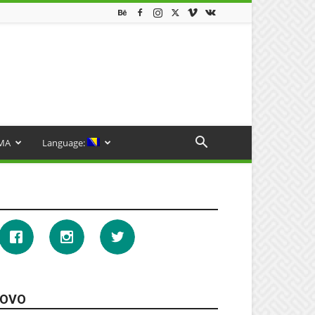
MA
Language:
OVO