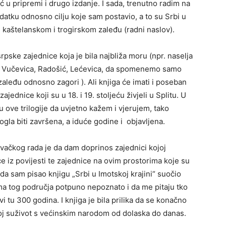
ć u pripremi i drugo izdanje. I sada, trenutno radim na
atku odnosno cilju koje sam postavio, a to su Srbi u
 kaštelanskom i trogirskom zaleđu (radni naslov).
srpske zajednice koja je bila najbliža moru (npr. naselja
 Vučevica, Radošić, Lećevica, da spomenemo samo
leđu odnosno zagori ). Ali knjiga će imati i poseban
jednice koji su u 18. i 19. stoljeću živjeli u Splitu. U
lu ove trilogije da uvjetno kažem i vjerujem, tako
ogla biti završena, a iduće godine i objavljena.
ivačkog rada je da dam doprinos zajednici kojoj
e iz povijesti te zajednice na ovim prostorima koje su
 sam pisao knjigu „Srbi u Imotskoj krajini“ suočio
ma tog područja potpuno nepoznato i da me pitaju tko
živi tu 300 godina. I knjiga je bila prilika da se konačno
svoj suživot s većinskim narodom od dolaska do danas.