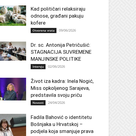
Kad političari relaksiraju
odnose, građani pakuju
kofere
09/06/2026
Otvorena vrata
Dr. sc. Antonija Petričušić:
STAGNACIJA SUVREMENE
MANJINSKE POLITIKE
02/06/2026
Intervju
Život iza kadra: Inela Nogić,
Miss opkoljenog Sarajeva,
predstavila svoju priču
24/04/2026
Novosti
Fadila Bahović o identitetu
Bošnjaka u Hrvatskoj –
podjela koja smanjuje prava