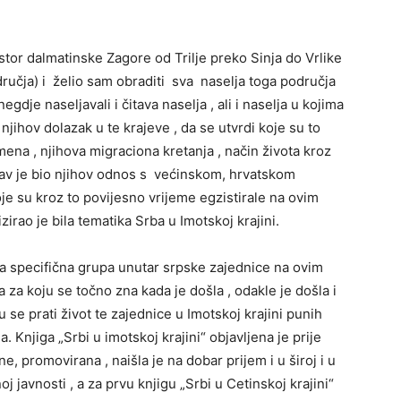
rostor dalmatinske Zagore od Trilje preko Sinja do Vrlike
dručja) i želio sam obraditi sva naselja toga područja
gdje naseljavali i čitava naselja , ali i naselja u kojima
njihov dolazak u te krajeve , da se utvrdi koje su to
mena , njihova migraciona kretanja , način života kroz
kakav je bio njihov odnos s većinskom, hrvatskom
e su kroz to povijesno vrijeme egzistirale na ovim
irao je bila tematika Srba u Imotskoj krajini.
na specifična grupa unutar srpske zajednice na ovim
 za koju se točno zna kada je došla , odakle je došla i
u se prati život te zajednice u Imotskoj krajini punih
. Knjiga „Srbi u imotskoj krajini“ objavljena je prije
ne, promovirana , naišla je na dobar prijem i u široj i u
j javnosti , a za prvu knjigu „Srbi u Cetinskoj krajini“