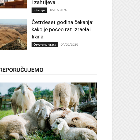
i zahtijeva...
18/03/2026
Intervju
Četrdeset godina čekanja:
kako je počeo rat Izraela i
Irana
04/03/2026
Otvorena vrata
REPORUČUJEMO