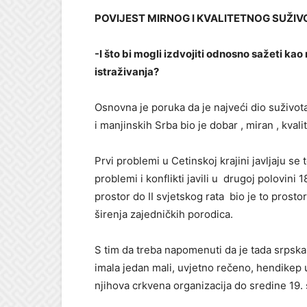
POVIJEST MIRNOG I KVALITETNOG SUŽIV
-I što bi mogli izdvojiti odnosno sažeti kao
istraživanja?
Osnovna je poruka da je najveći dio suživot
i manjinskih Srba bio je dobar , miran , kval
Prvi problemi u Cetinskoj krajini javljaju se 
problemi i konflikti javili u drugoj polovini 1
prostor do II svjetskog rata bio je to prosto
širenja zajedničkih porodica.
S tim da treba napomenuti da je tada srpska
imala jedan mali, uvjetno rečeno, hendikep u 
njihova crkvena organizacija do sredine 19. 