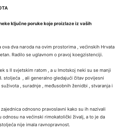
OTA
 neke ključne poruke koje proizlaze iz vaših
a ova dva naroda na ovim prostorima , većinskih Hrvata
itetan. Radilo se uglavnom o pravoj koegzistenciji.
tek s II svjetskim ratom , a u Imotskoj neki su se manji
8. stoljeća , ali generalno gledajući čitav povijesni
r suživota , suradnje , međusobnih ženidbi , stvaranja i
 zajednica odnosno pravoslavni kako su ih nazivali
odnosu na većinski rimokatolički živalj, a to je da
stoljeća nije imala ravnopravnost.