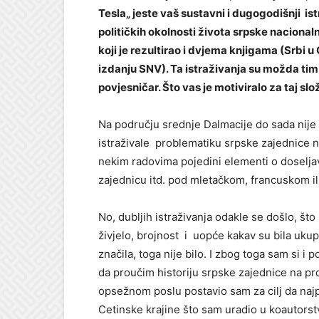
Tesla„ jeste vaš sustavni i dugogodišnji ist
političkih okolnosti života srpske nacional
koji je rezultirao i dvjema knjigama (Srbi u C
izdanju SNV). Ta istraživanja su možda tim
povjesničar. Što vas je motiviralo za taj sl
Na području srednje Dalmacije do sada nije b
istraživale problematiku srpske zajednice n
nekim radovima pojedini elementi o doseljav
zajednicu itd. pod mletačkom, francuskom 
No, dubljih istraživanja odakle se došlo, što 
živjelo, brojnost i uopće kakav su bila ukupn
značila, toga nije bilo. I zbog toga sam si i
da proučim historiju srpske zajednice na pr
opsežnom poslu postavio sam za cilj da najpr
Cetinske krajine što sam uradio u koautorstv