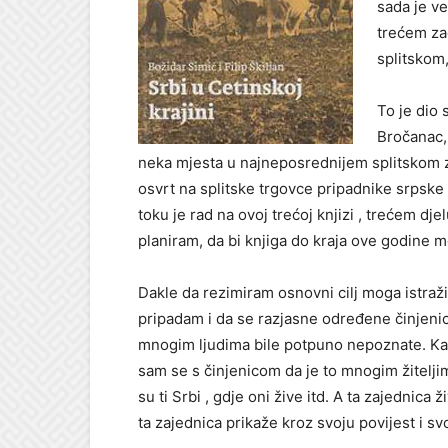
sada je ve
trećem zad
splitskom,
To je dio 
Bročanac,
neka mjesta u najneposrednijem splitskom za
osvrt na splitske trgovce pripadnike srpske za
toku je rad na ovoj trećoj knjizi , trećem dje
planiram, da bi knjiga do kraja ove godine m
Dakle da rezimiram osnovni cilj moga istraž
pripadam i da se razjasne određene činjenic
mnogim ljudima bile potpuno nepoznate. Kada
sam se s činjenicom da je to mnogim žitelji
su ti Srbi , gdje oni žive itd. A ta zajednica 
ta zajednica prikaže kroz svoju povijest i 