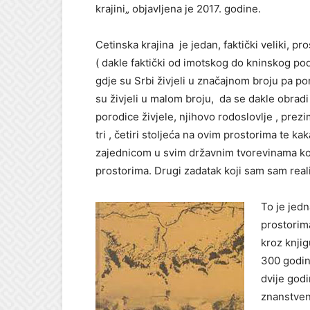
krajini„ objavljena je 2017. godine.
Cetinska krajina je jedan, faktički veliki, p
( dakle faktički od imotskog do kninskog po
gdje su Srbi živjeli u značajnom broju pa pone
su živjeli u malom broju, da se dakle obradi 
porodice živjele, njihovo rodoslovlje , prezi
tri , četiri stoljeća na ovim prostorima te 
zajednicom u svim državnim tvorevinama koj
prostorima. Drugi zadatak koji sam sam realiz
To je jed
prostorima
kroz knjig
300 godina
dvije godi
znanstveno