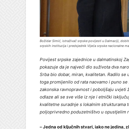
Božidar Simić, istraživač srpske povijesti u Dalmaciji, dob
srpskih institucija i predsjednik Vijeća srpske nacionalne 
Povijest srpske zajednice u dalmatinskoj Za
pokazuje da je najveći dio suživota dva nar
Srba bio dobar, miran, kvalitetan. Radilo se
toga promijenilo od rata naovamo i puno se 
zakonska ravnopravnost i poboljšaju uvjeti ži
odlaze ali se sve više iz nje i etnički isklju
kvalitetne suradnje s lokalnim strukturama 
poljoprivredno poduzetništvo u opustjelim 
–
Jedna od ključnih stvari, iako ne jedina,