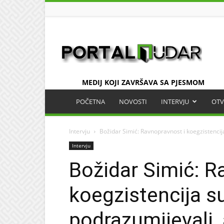
UDAR
MEDIJ KOJI ZAVRŠAVA SA PJESMOM
POČETNA
NOVOSTI
INTERVJU
OTV
Intervju
Božidar Simić: Ravnopravnost i koegzistencij
Intervju
Božidar Simić: R
koegzistencija s
podrazumijevali, 