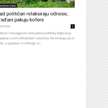
tvorena vrata
ad političari relaksiraju odnose,
rađani pakuju kofere
/06/2026
0
Bosni i Hercegovini raste jedna politička biljka koja
pijeva u svim klimatskim uslovima. Ne smetaju joj ni
še, ni poplave, ni inflacija, ni...