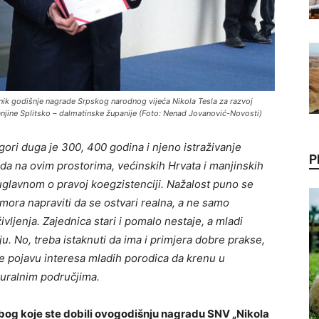
itnik godišnje nagrade Srpskog narodnog vijeća Nikola Tesla za razvoj
manjine Splitsko – dalmatinske županije (Foto: Nenad Jovanović-Novosti)
gori duga je 300, 400 godina i njeno istraživanje
P
oda na ovim prostorima, većinskih Hrvata i manjinskih
 uglavnom o pravoj koegzistenciji.
Nažalost puno se
mora napraviti da se ostvari realna, a ne samo
vljenja. Zajednica stari i pomalo nestaje, a mladi
čuju. No, treba istaknuti da ima i primjera dobre prakse,
te pojavu interesa mladih porodica da krenu u
ruralnim područjima.
 zbog koje ste dobili ovogodišnju nagradu SNV „Nikola