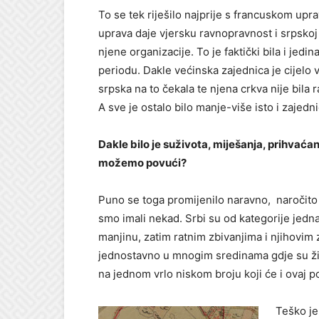
To se tek riješilo najprije s francuskom upr
uprava daje vjersku ravnopravnost i srpskoj 
njene organizacije. To je faktički bila i jed
periodu. Dakle većinska zajednica je cijelo
srpska na to čekala te njena crkva nije bila
A sve je ostalo bilo manje-više isto i zajedni
Dakle bilo je suživota, miješanja, prihvaćan
možemo povući?
Puno se toga promijenilo naravno, naročito o
smo imali nekad. Srbi su od kategorije jed
manjinu, zatim ratnim zbivanjima i njihovim
jednostavno u mnogim sredinama gdje su živj
na jednom vrlo niskom broju koji će i ovaj po
Teško je