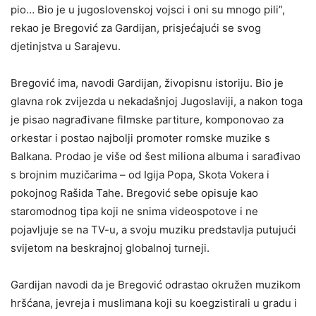
pio… Bio je u jugoslovenskoj vojsci i oni su mnogo pili”,
rekao je Bregović za Gardijan, prisjećajući se svog
djetinjstva u Sarajevu.
Bregović ima, navodi Gardijan, živopisnu istoriju. Bio je
glavna rok zvijezda u nekadašnjoj Jugoslaviji, a nakon toga
je pisao nagrađivane filmske partiture, komponovao za
orkestar i postao najbolji promoter romske muzike s
Balkana. Prodao je više od šest miliona albuma i sarađivao
s brojnim muzičarima – od Igija Popa, Skota Vokera i
pokojnog Rašida Tahe. Bregović sebe opisuje kao
staromodnog tipa koji ne snima videospotove i ne
pojavljuje se na TV-u, a svoju muziku predstavlja putujući
svijetom na beskrajnoj globalnoj turneji.
Gardijan navodi da je Bregović odrastao okružen muzikom
hršćana, jevreja i muslimana koji su koegzistirali u gradu i