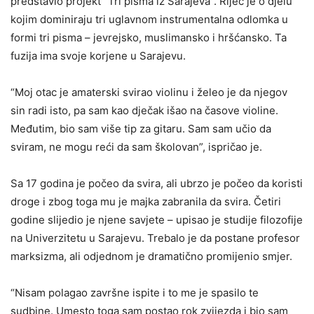
predstavio projekt “Tri pisma iz Sarajeva”. Riječ je o djelu
kojim dominiraju tri uglavnom instrumentalna odlomka u
formi tri pisma – jevrejsko, muslimansko i hršćansko. Ta
fuzija ima svoje korjene u Sarajevu.
“Moj otac je amaterski svirao violinu i želeo je da njegov
sin radi isto, pa sam kao dječak išao na časove violine.
Međutim, bio sam više tip za gitaru. Sam sam učio da
sviram, ne mogu reći da sam školovan”, ispričao je.
Sa 17 godina je počeo da svira, ali ubrzo je počeo da koristi
droge i zbog toga mu je majka zabranila da svira. Četiri
godine slijedio je njene savjete – upisao je studije filozofije
na Univerzitetu u Sarajevu. Trebalo je da postane profesor
marksizma, ali odjednom je dramatično promijenio smjer.
“Nisam polagao završne ispite i to me je spasilo te
sudbine. Umesto toga sam postao rok zvijezda i bio sam