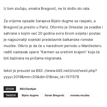
U tom slučaju, smatra Bregović, ne bi došlo do rata.
Za vrijeme opsade Sarajeva Bijelo dugme se raspalo, a
Bregović je preslio u Pariz. Oformio je Orkestar za svadbe i
sahrane s kojim već 20 godina svira širom svijeta i postao
je najpoznatiji svjetski predstavnik balkanske romske
muzike. Otkrio je da će u narednom periodu u Mančesteru
raditi nastavak opere “Karmen sa sretnim krajem” koja će
biti bazirana na pričama migranata.
tekst je preuzet sa B92: //www.b92.net/zivot/vesti.php?
yyyy=2019&mm=03&dd=01&nav_id=1511578
IZVOR
B92/Gardijan
TAGOVI
Bijelo dugme
Goran Bregović
romska muzika