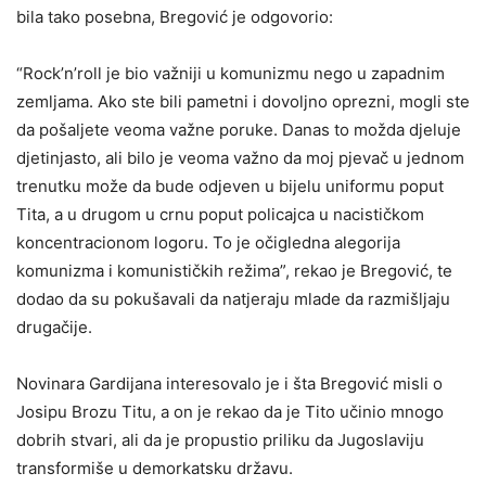
bila tako posebna, Bregović je odgovorio:
“Rock’n’roll je bio važniji u komunizmu nego u zapadnim
zemljama. Ako ste bili pametni i dovoljno oprezni, mogli ste
da pošaljete veoma važne poruke. Danas to možda djeluje
djetinjasto, ali bilo je veoma važno da moj pjevač u jednom
trenutku može da bude odjeven u bijelu uniformu poput
Tita, a u drugom u crnu poput policajca u nacističkom
koncentracionom logoru. To je očigledna alegorija
komunizma i komunističkih režima”, rekao je Bregović, te
dodao da su pokušavali da natjeraju mlade da razmišljaju
drugačije.
Novinara Gardijana interesovalo je i šta Bregović misli o
Josipu Brozu Titu, a on je rekao da je Tito učinio mnogo
dobrih stvari, ali da je propustio priliku da Jugoslaviju
transformiše u demorkatsku državu.