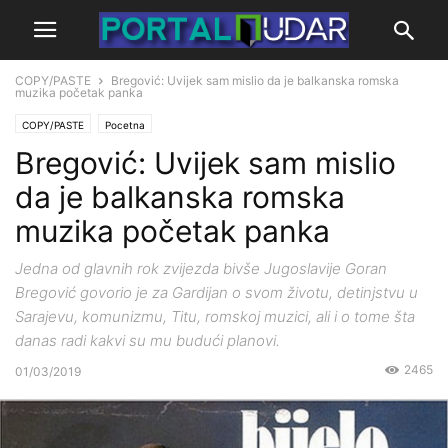
COPY/PASTE
Bregović: Uvijek sam mislio da je balkanska romska
muzika početak panka
COPY/PASTE
Pocetna
Bregović: Uvijek sam mislio
da je balkanska romska
muzika početak panka
Jedna od glavnih rok zvijezda bivše Jugoslavije Goran
Bregović govorio je za Gardijan o svom životu, detinjstvu u
Sarajevu, komunizmu, Titu, romskoj muzici, ali i o tome šta
danas radi kakvi su mu budući planovi.
2465
01/03/2019