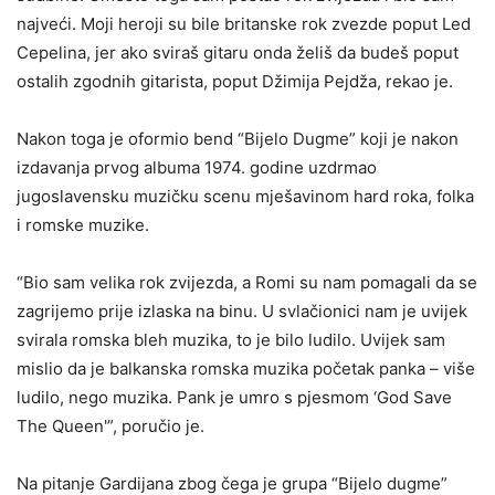
najveći. Moji heroji su bile britanske rok zvezde poput Led
Cepelina, jer ako sviraš gitaru onda želiš da budeš poput
ostalih zgodnih gitarista, poput Džimija Pejdža, rekao je.
Nakon toga je oformio bend “Bijelo Dugme” koji je nakon
izdavanja prvog albuma 1974. godine uzdrmao
jugoslavensku muzičku scenu mješavinom hard roka, folka
i romske muzike.
“Bio sam velika rok zvijezda, a Romi su nam pomagali da se
zagrijemo prije izlaska na binu. U svlačionici nam je uvijek
svirala romska bleh muzika, to je bilo ludilo. Uvijek sam
mislio da je balkanska romska muzika početak panka – više
ludilo, nego muzika. Pank je umro s pjesmom ‘God Save
The Queen'”, poručio je.
Na pitanje Gardijana zbog čega je grupa “Bijelo dugme”