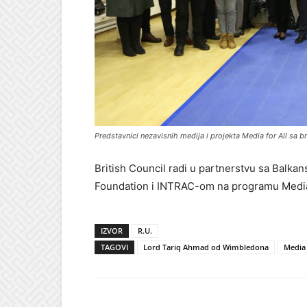
Predstavnici nezavisnih medija i projekta Media for All sa 
British Council radi u partnerstvu sa Bal
Foundation i INTRAC-om na programu Media fo
IZVOR
R.U.
TAGOVI
Lord Tariq Ahmad od Wimbledona
Media 