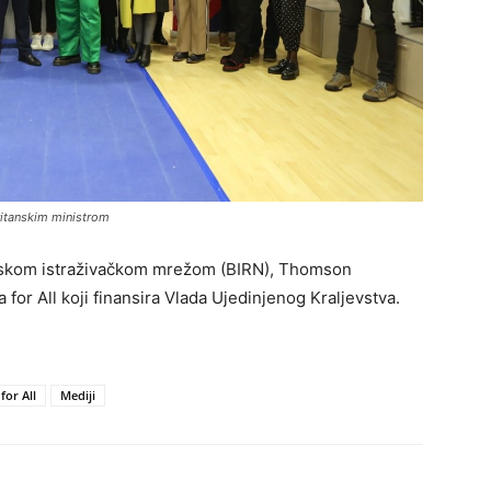
britanskim ministrom
kanskom istraživačkom mrežom (BIRN), Thomson
r All koji finansira Vlada Ujedinjenog Kraljevstva.
for All
Mediji