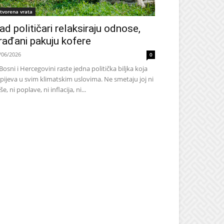
tvorena vrata
ad političari relaksiraju odnose,
rađani pakuju kofere
/06/2026
0
Bosni i Hercegovini raste jedna politička biljka koja
pijeva u svim klimatskim uslovima. Ne smetaju joj ni
še, ni poplave, ni inflacija, ni...