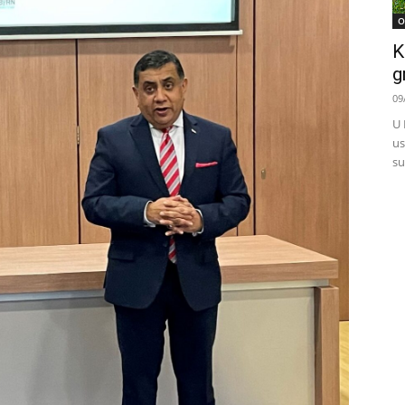
O
K
g
09
U 
us
su