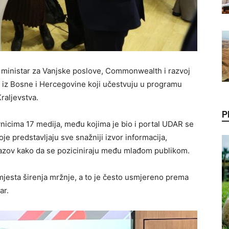
 ministar za Vanjske poslove, Commonwealth i razvoj
 iz Bosne i Hercegovine koji učestvuju u programu
raljevstva.
P
icima 17 medija, među kojima je bio i portal UDAR se
e predstavljaju sve snažniji izvor informacija,
izazov kako da se poziciniraju među mlađom publikom.
i mjesta širenja mržnje, a to je često usmjereno prema
ar.