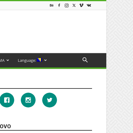
MA
Language:
OVO