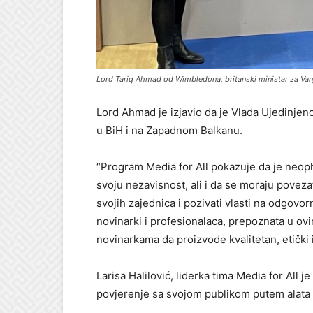
Lord Tariq Ahmad od Wimbledona, britanski ministar za Va
Lord Ahmad je izjavio da je Vlada Ujedinje
u BiH i na Zapadnom Balkanu.
“Program Media for All pokazuje da je neoph
svoju nezavisnost, ali i da se moraju poveza
svojih zajednica i pozivati vlasti na odgovo
novinarki i profesionalaca, prepoznata u ov
novinarkama da proizvode kvalitetan, etički i
Larisa Halilović, liderka tima Media for All 
povjerenje sa svojom publikom putem alata z