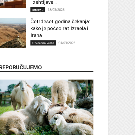
i zahtijeva...
18/03/2026
Intervju
Četrdeset godina čekanja:
kako je počeo rat Izraela i
Irana
04/03/2026
Otvorena vrata
REPORUČUJEMO