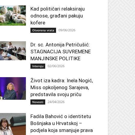
Kad političari relaksiraju
odnose, građani pakuju
kofere
09/06/2026
Otvorena vrata
Dr. sc. Antonija Petričušić:
STAGNACIJA SUVREMENE
MANJINSKE POLITIKE
02/06/2026
Intervju
Život iza kadra: Inela Nogić,
Miss opkoljenog Sarajeva,
predstavila svoju priču
24/04/2026
Novosti
Fadila Bahović o identitetu
Bošnjaka u Hrvatskoj –
podjela koja smanjuje prava