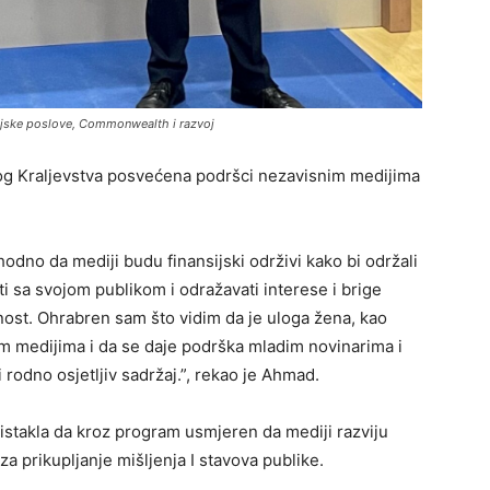
njske poslove, Commonwealth i razvoj
nog Kraljevstva posvećena podršci nezavisnim medijima
odno da mediji budu finansijski održivi kako bi održali
ti sa svojom publikom i odražavati interese i brige
rnost. Ohrabren sam što vidim da je uloga žena, kao
im medijima i da se daje podrška mladim novinarima i
 rodno osjetljiv sadržaj.”, rekao je Ahmad.
je istakla da kroz program usmjeren da mediji razviju
a prikupljanje mišljenja I stavova publike.