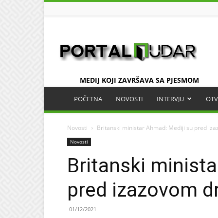
UDAR
MEDIJ KOJI ZAVRŠAVA SA PJESMOM
POČETNA
NOVOSTI
INTERVJU
OTV
Novosti
Britanski ministar Ahmad: Mediji su pred i
Novosti
Britanski minist
pred izazovom d
01/12/2021