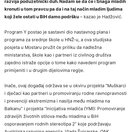
razvija poduzetnički duh. Nadam se da će i Snaga mladih
krenuti u tom pravcu pa da i na taj način mladim ljudima
koji žele ostati u BiH damo podršku
– kazao je Hadžović.
Program Y postao je sastavni dio nastavnog plana i
programa za srednje škole u HNŽ-u, a ova studijska
posjeta u Mostaru pružit će priliku da nadležna
ministarstva, škole kao i partneri iz civilnog društva
zajedno istraže opcije o tome kako navedeni program
primijeniti i u drugim dijelovima regije.
Inače, ovaj događaj održava se u okviru projekta “Muškarci
i dječaci kao partneri u promoviranju rodne ravnopravnosti
i prevenciji ekstremizma i nasilja među mladima na
Balkanu” i projekta “Inicijativa mladića (YMI): Promoviranje
zdravijih životnih stilova među mladima u BiH
osporavanjem rodnih stereotipa 2” koje podržavaju
Austrijska razvojna agencija, Vlada Švicarske, OAK