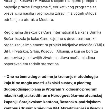
Albanije, Kosova i Hrvatske s ciljem razmjene primjera
najbolje prakse Programa Y, edukativnog programa za
prevenciju nasilja i promociju zdravijih životnih stilova,
održan je u utorak u Mostaru.
Regionalna direktorica Care international Balkans Sumka
Bučan kazala je kako Care zajedno s devet partnerskih
organizacija implementira projekt Inicijativa mladića (YMI) u
BiH, Hrvatskoj, Srbiji, Kosovu i Albaniji, a koji se bori za
promoviranje zdravijih životnih stilova među mladima
osporavanjem rodnih stereotipa.
–
Ono na čemu dugo radimo je kreiranje metodologije
koja bi se mogla uvesti u školski sustav, a plod tog
dugogodišnjeg plana je Program Y, odnosno program
mladih koji je akreditiran u Hercegovačko-neretvanskoj
županiji, Sarajevskom kantonu, Bosansko-podrinjskom
kantonu i drugim krajevima BiH. Akreditiran je i u Kosovu,