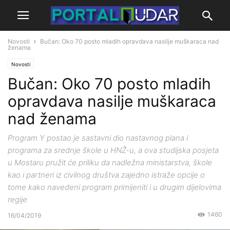
Novosti
Bučan: Oko 70 posto mladih opravdava nasilje muškaraca nad
ženama
Novosti
Bučan: Oko 70 posto mladih
opravdava nasilje muškaraca
nad ženama
Program Y postao je sastavni dio nastavnog plana i
programa za srednje škole u HNŽ-u, a ova studijska posjeta
u Mostaru pružit će priliku da nadležna ministarstva, škole
kao i partneri iz civilnog društva zajedno istraže opcije o
tome kako navedeni program primijeniti i u drugim dijelovima
regije
1460
16/04/2019