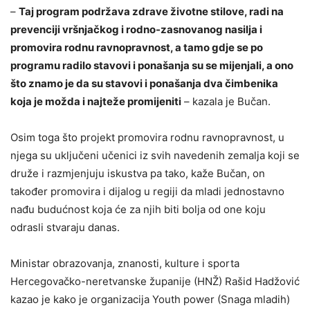
–
Taj program podržava zdrave životne stilove, radi na
prevenciji vršnjačkog i rodno-zasnovanog nasilja i
promovira rodnu ravnopravnost, a tamo gdje se po
programu radilo stavovi i ponašanja su se mijenjali, a ono
što znamo je da su stavovi i ponašanja dva čimbenika
koja je možda i najteže promijeniti
– kazala je Bučan.
Osim toga što projekt promovira rodnu ravnopravnost, u
njega su uključeni učenici iz svih navedenih zemalja koji se
druže i razmjenjuju iskustva pa tako, kaže Bučan, on
također promovira i dijalog u regiji da mladi jednostavno
nađu budućnost koja će za njih biti bolja od one koju
odrasli stvaraju danas.
Ministar obrazovanja, znanosti, kulture i sporta
Hercegovačko-neretvanske županije (HNŽ) Rašid Hadžović
kazao je kako je organizacija Youth power (Snaga mladih)