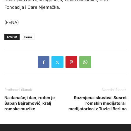
Fondacija i Care Njemačka.
(FENA)
IZVOR
Fena
Prethodni članak
Naredni članak
Na današnji dan, rođen je
Razmjena iskustva: Susret
Šaban Bajramović, kralj
romskih medijatora i
romske muzike
medijatorica iz Tuzle i Berlina