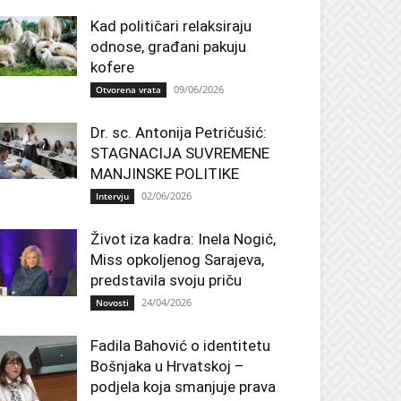
Kad političari relaksiraju
odnose, građani pakuju
kofere
09/06/2026
Otvorena vrata
Dr. sc. Antonija Petričušić:
STAGNACIJA SUVREMENE
MANJINSKE POLITIKE
02/06/2026
Intervju
Život iza kadra: Inela Nogić,
Miss opkoljenog Sarajeva,
predstavila svoju priču
24/04/2026
Novosti
Fadila Bahović o identitetu
Bošnjaka u Hrvatskoj –
podjela koja smanjuje prava