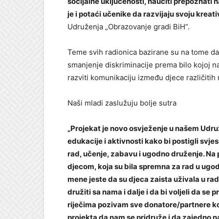
socijalne uključenosti, naučiti prepoznati na
je i potaći učenike da razvijaju svoju kreati
Udruženja „Obrazovanje gradi BiH“.
Teme svih radionica bazirane su na tome da
smanjenje diskriminacije prema bilo kojoj na
razviti komunikaciju između djece različitih
Naši mladi zaslužuju bolje sutra
„Projekat je novo osvježenje u našem Udruž
edukacije i aktivnosti kako bi postigli sv
rad, učenje, zabavu i ugodno druženje. Na p
djecom, koja su bila spremna za rad u ugod
mene jeste da su djeca zaista uživala u radu
družiti sa nama i dalje i da bi voljeli da se
riječima pozivam sve donatore/partnere koji
projekta da nam se pridruže i da zajedno n