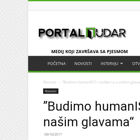
UDAR
MEDIJ KOJI ZAVRŠAVA SA PJESMOM
POČETNA
NOVOSTI
INTERVJU
OTV
Novosti
”Budimo humanISTI- razlike su u našim glav
Novosti
”Budimo humanIST
našim glavama“
09/10/2017