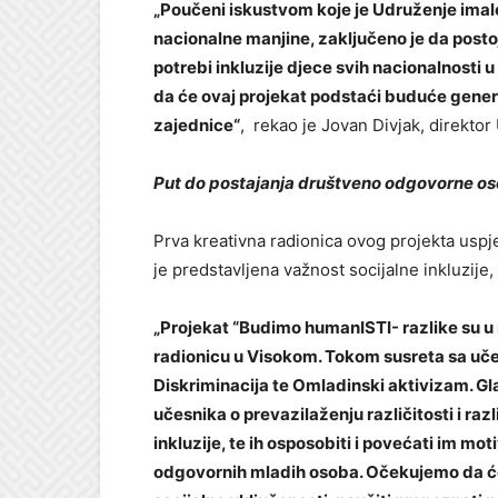
„
Poučeni iskustvom koje je Udruženje imal
nacionalne manjine, zaključeno je da postoj
potrebi inkluzije djece svih nacionalnost
da će ovaj projekat podstaći buduće gener
zajednice“
, rekao je Jovan Divjak, direkto
Put do postajanja društveno odgovorne o
Prva kreativna radionica ovog projekta uspj
je predstavljena važnost socijalne inkluzije,
„Projekat “Budimo humanISTI- razlike su u
radionicu u Visokom. Tokom susreta sa uč
Diskriminacija te Omladinski aktivizam. Glav
učesnika o prevazilaženju različitosti i razl
inkluzije, te ih osposobiti i povećati im mo
odgovornih mladih osoba. Očekujemo da će 