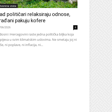
tvorena vrata
ad političari relaksiraju odnose,
rađani pakuju kofere
/06/2026
0
Bosni i Hercegovini raste jedna politička biljka koja
pijeva u svim klimatskim uslovima. Ne smetaju joj ni
še, ni poplave, ni inflacija, ni...