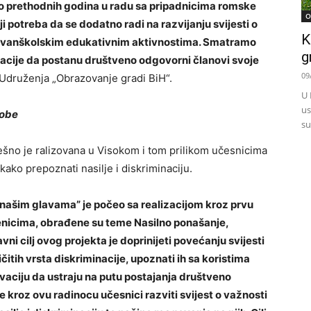
o prethodnih godina u radu sa pripadnicima romske
O
i potreba da se dodatno radi na razvijanju svijesti o
K
i u vanškolskim edukativnim aktivnostima. Smatramo
g
acije da postanu društveno odgovorni članovi svoje
09
r Udruženja „Obrazovanje gradi BiH“.
U 
us
sobe
su
ešno je ralizovana u Visokom i tom prilikom učesnicima
 kako prepoznati nasilje i diskriminaciju.
 našim glavama” je počeo sa realizacijom kroz prvu
enicima, obrađene su teme Nasilno ponašanje,
ni cilj ovog projekta je doprinijeti povećanju svijesti
ičitih vrsta diskriminacije, upoznati ih sa koristima
tivaciju da ustraju na putu postajanja društveno
kroz ovu radinocu učesnici razviti svijest o važnosti