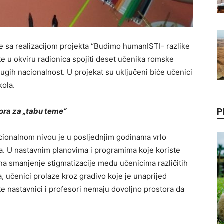
e sa realizacijom projekta “Budimo humanISTI- razlike
te u okviru radionica spojiti deset učenika romske
ugih nacionalnost. U projekat su uključeni biće učenici
kola.
ora za „tabu teme“
P
acionalnom nivou je u posljednjim godinama vrlo
. U nastavnim planovima i programima koje koriste
 na smanjenje stigmatizacije među učenicima različitih
a, učenici prolaze kroz gradivo koje je unaprijed
e nastavnici i profesori nemaju dovoljno prostora da