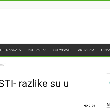
ORENA VRATA
PODCAST
COPY/PASTE
AKTIVIZAM
O NA
ama“
I- razlike su u
N
2194