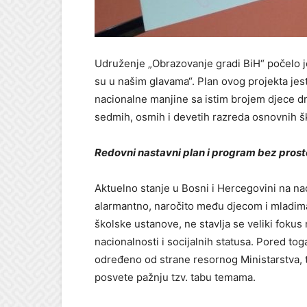
Udruženje „Obrazovanje gradi BiH“ počelo j
su u našim glavama“. Plan ovog projekta jes
nacionalne manjine sa istim brojem djece dr
sedmih, osmih i devetih razreda osnovnih š
Redovni nastavni plan i program bez prost
Aktuelno stanje u Bosni i Hercegovini na n
alarmantno, naročito među djecom i mladima
školske ustanove, ne stavlja se veliki fokus
nacionalnosti i socijalnih statusa. Pored tog
određeno od strane resornog Ministarstva, t
posvete pažnju tzv. tabu temama.