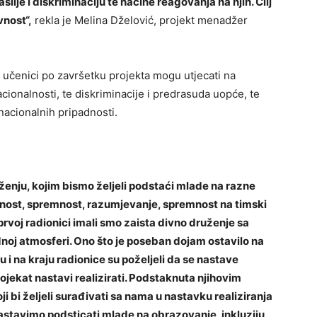
silje i diskriminaciju te načine reagovanja na njih. Cilj
vnost“,
rekla je Melina Dželović, projekt menadžer
 učenici po završetku projekta mogu utjecati na
cionalnosti, te diskriminacije i predrasuda uopće, te
 nacionalnih pripadnosti.
enju, kojim bismo željeli podstaći mlade na razne
jesnost, spremnost, razumjevanje, spremnost na timski
rvoj radionici imali smo zaista divno druženje sa
noj atmosferi. Ono što je poseban dojam ostavilo na
 i na kraju radionice su poželjeli da se nastave
 projekat nastavi realizirati. Podstaknuta njihovim
 bi željeli surađivati sa nama u nastavku realiziranja
astavimo podsticati mlade na obrazovanje, inkluziju,