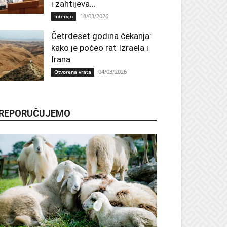
i zahtijeva...
18/03/2026
Intervju
Četrdeset godina čekanja:
kako je počeo rat Izraela i
Irana
04/03/2026
Otvorena vrata
REPORUČUJEMO