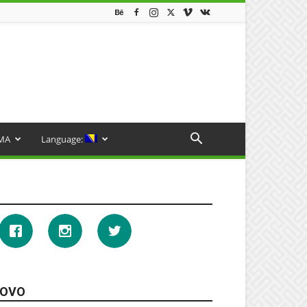
MA
Language:
OVO