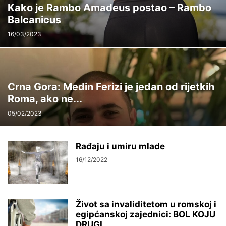
Kako je Rambo Amadeus postao – Rambo
Balcanicus
16/03/2023
Crna Gora: Medin Ferizi je jedan od rijetkih
Roma, ako ne...
05/02/2023
Rađaju i umiru mlade
16/12/2022
Život sa invaliditetom u romskoj i
egipćanskoj zajednici: BOL KOJU
DRUGI...