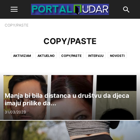
COPY/PASTE
COPY/PASTE
AKTIVIZAM
AKTUELNO
COPY/PASTE
INTERVJU
NOVOSTI
OTVORENA VRATA
POCETNA
PODCAST
Manja bi bila distanca u društvu da djeca
imaju prilike da...
31/03/2023