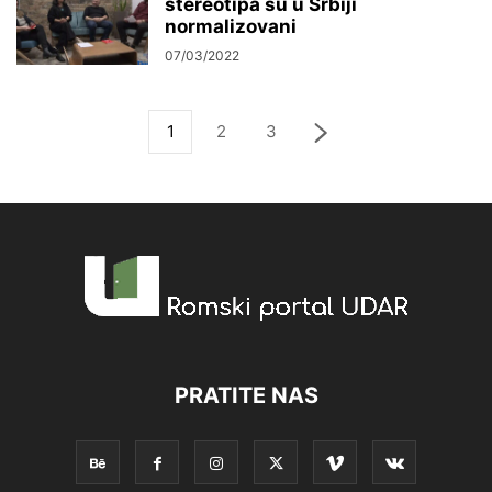
stereotipa su u Srbiji
normalizovani
07/03/2022
1
2
3
PRATITE NAS