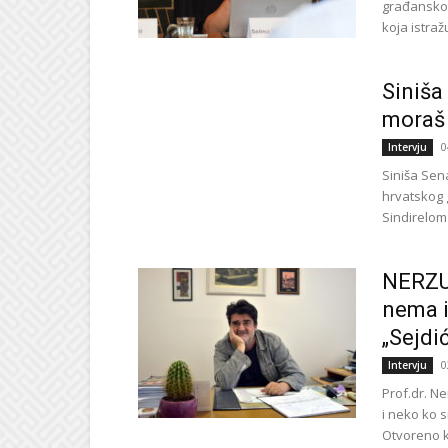
građanskog
koja istraž
Siniša
moraš 
0
Intervju
Siniša Sen
hrvatskog 
Sindirelom 
NERZU
nema i
„Sejdić
0
Intervju
Prof.dr. Ne
i neko ko 
Otvoreno kr