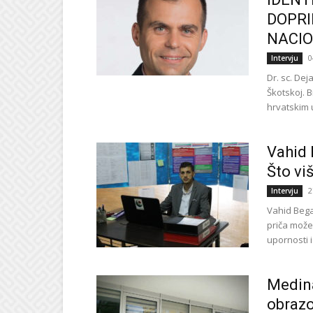
DOPRI
NACIO
0
Intervju
Dr. sc. De
Škotskoj. B
hrvatskim u
Vahid 
Što viš
2
Intervju
Vahid Bega
priča može
upornosti i
Medina
obraz