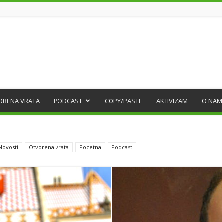
ORENA VRATA
PODCAST
COPY/PASTE
AKTIVIZAM
O NAM
Novosti
Otvorena vrata
Pocetna
Podcast