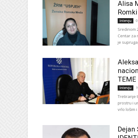
Alisa 
Romki
0
Intervju
Sredinom 2
Centar za 
je supruga,
Aleksa
nacio
TEME 
1
Intervju
Tretiranje
prostru i 
vrlo lošim i
Dejan
IDENT