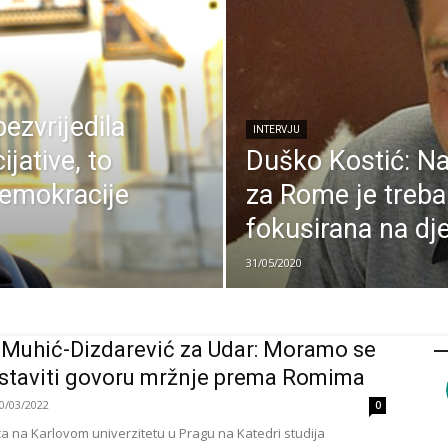
zvrijedila
INTERVJU
ijative, to
Duško Kostić: Na
 demokracije
za Rome je trebal
fokusirana na dj
31/05/2020
Muhić-Dizdarević za Udar: Moramo se
staviti govoru mržnje prema Romima
0/03/2022
0
a na Karlovom univerzitetu u Pragu na Katedri studija