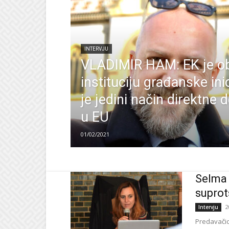
INTERVJU
VLADIMIR HAM: EK je obe
instituciju građanske inic
je jedini način direktne
u EU
01/02/2021
Selma 
suprot
2
Intervju
Predavačic