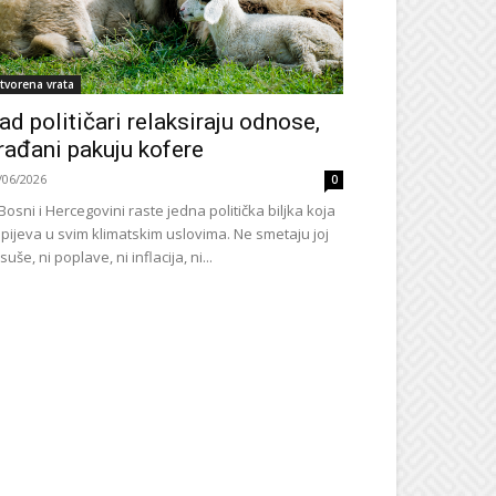
tvorena vrata
ad političari relaksiraju odnose,
rađani pakuju kofere
/06/2026
0
Bosni i Hercegovini raste jedna politička biljka koja
pijeva u svim klimatskim uslovima. Ne smetaju joj
 suše, ni poplave, ni inflacija, ni...