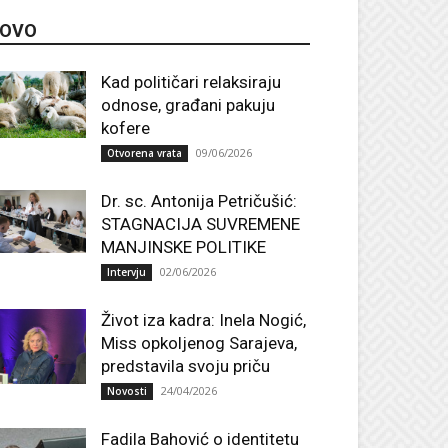
OVO
Kad političari relaksiraju
odnose, građani pakuju
kofere
09/06/2026
Otvorena vrata
Dr. sc. Antonija Petričušić:
STAGNACIJA SUVREMENE
MANJINSKE POLITIKE
02/06/2026
Intervju
Život iza kadra: Inela Nogić,
Miss opkoljenog Sarajeva,
predstavila svoju priču
24/04/2026
Novosti
Fadila Bahović o identitetu