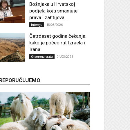
Bošnjaka u Hrvatskoj –
podjela koja smanjuje
prava i zahtijeva...
18/03/2026
Intervju
Četrdeset godina čekanja:
kako je počeo rat Izraela i
Irana
04/03/2026
Otvorena vrata
REPORUČUJEMO