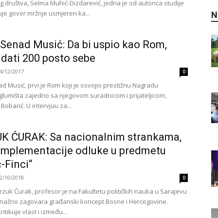
 društva, Selma Muhić-Dizdarević, jedna je od autorica studije
uje govor mržnje usmjeren ka...
N
 Senad Musić: Da bi uspio kao Rom,
dati 200 posto sebe
4/12/2017
0
ad Musić, prvi je Rom koji je osvojio prestižnu Nagradu
glumišta zajedno sa njegovom suradnicom i prijateljicom,
Bobarić. U intervjuu za...
K ĆURAK: Sa nacionalnim strankama,
mplementacije odluke u predmetu
-Finci“
2/10/2018
0
rzuk Ćurak, profesor je na Fakultetu političkih nauka u Sarajevu
snažno zagovara građanski koncept Bosne i Hercegovine.
itikuje vlast i između...