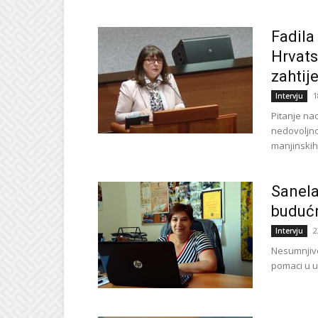
Fadila
Hrvats
zahtije
1
Intervju
Pitanje na
nedovoljno
manjinskih
Sanela
buduć
2
Intervju
Nesumnjivo 
pomaci u u