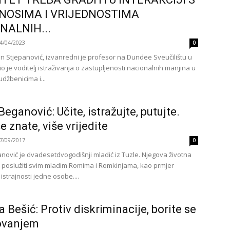
NOSIMA I VRIJEDNOSTIMA
NALNIH...
4/04/2023
0
jan Stjepanović, izvanredni je profesor na Dundee Sveučilištu u
io je voditelj istraživanja o zastupljenosti nacionalnih manjina u
džbenicima i...
Beganović: Učite, istražujte, putujte.
e znate, više vrijedite
7/09/2017
0
nović je dvadesetdvogodišnji mladić iz Tuzle. Njegova životna
 poslužiti svim mladim Romima i Romkinjama, kao prmjer
 istrajnosti jedne osobe....
 Bešić: Protiv diskriminacije, borite se
ovanjem