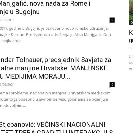
Manjgafić, nova nada za Rome i
nje u Bugojnu
1/02/2018
0
O
017. godine u Bugojnu je osnovano novo romsko udruženje,
K
majke Đerdan. Predsjednica Udruženja je Alisa Manjgafić. Ona
g
 majka troje...
09
U 
ndar Tolnauer, predsjednik Savjeta za
us
nalne manjine Hrvatske: MANJINSKE
ni
U MEDIJIMA MORAJU...
9/09/2021
0
 tema i problema nacionalnih manjina u hrvatskom medijskom
unutar toga posebno u javnom servisu godinama se ocjenjuje
 nedovoljnim....
 Stjepanović: VEĆINSKI NACIONALNI
ITET TREBA GRADITI U INTERAKCIJI S