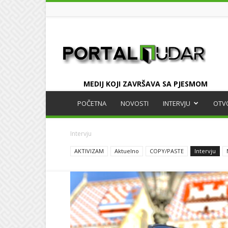
UDAR
MEDIJ KOJI ZAVRŠAVA SA PJESMOM
POČETNA
NOVOSTI
INTERVJU
OTV
Intervju
AKTIVIZAM
Aktuelno
COPY/PASTE
Intervju