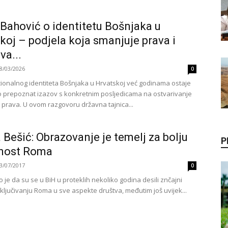
 Bahović o identitetu Bošnjaka u
koj – podjela koja smanjuje prava i
va...
8/03/2026
0
cionalnog identiteta Bošnjaka u Hrvatskoj već godinama ostaje
 prepoznat izazov s konkretnim posljedicama na ostvarivanje
 prava. U ovom razgovoru državna tajnica...
 Bešić: Obrazovanje je temelj za bolju
P
nost Roma
3/07/2017
0
je da su se u BiH u proteklih nekoliko godina desili znčajni
ključivanju Roma u sve aspekte društva, međutim još uvijek...