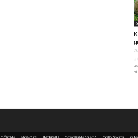
O
K
g
09
U 
us
ni
POČETNA
NOVOSTI
INTERVJU
OTVORENA VRATA
COPY/PASTE
O N