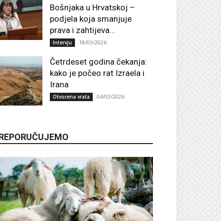
Bošnjaka u Hrvatskoj –
podjela koja smanjuje
prava i zahtijeva...
18/03/2026
Intervju
Četrdeset godina čekanja:
kako je počeo rat Izraela i
Irana
04/03/2026
Otvorena vrata
REPORUČUJEMO