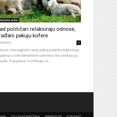
tvorena vrata
ad političari relaksiraju odnose,
rađani pakuju kofere
/06/2026
0
Bosni i Hercegovini raste jedna politička biljka koja
pijeva u svim klimatskim uslovima. Ne smetaju joj
 suše, ni poplave, ni inflacija, ni...
AMA
USLOVI KORIŠĆENJA
IMPRESSUM
KONTAKT