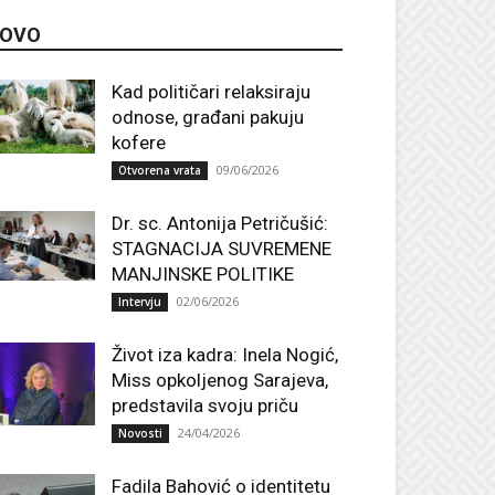
OVO
Kad političari relaksiraju
odnose, građani pakuju
kofere
09/06/2026
Otvorena vrata
Dr. sc. Antonija Petričušić:
STAGNACIJA SUVREMENE
MANJINSKE POLITIKE
02/06/2026
Intervju
Život iza kadra: Inela Nogić,
Miss opkoljenog Sarajeva,
predstavila svoju priču
24/04/2026
Novosti
Fadila Bahović o identitetu