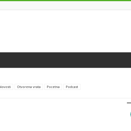
Novosti
Otvorena vrata
Pocetna
Podcast