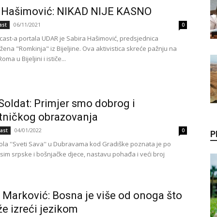
a Hašimović: NIKAD NIJE KASNO
06/11/2021
ast
0
ast-a portala UDAR je Sabira Hašimović, predsjednica
ena "Romkinja" iz Bijeljine. Ova aktivistica skreće pažnju na
a u Bijeljini i ističe...
Soldat: Primjer smo dobrog i
tničkog obrazovanja
04/01/2022
ast
0
P
la ''Sveti Sava'' u Dubravama kod Gradiške poznata je po
osim srpske i bošnjačke djece, nastavu pohađa i veći broj
Marković: Bosna je više od onoga što
e izreći jezikom