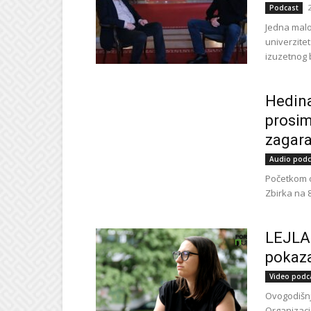
Podcast
Jedna malo
univerzite
izuzetnog b
Hedina
prosim
zagar
Audio podc
Početkom ov
Zbirka na 8
LEJLA
pokazal
Video podc
Ovogodišnj
Organizacio