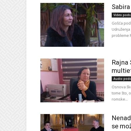
Sabir
Video podc
Gošća podc
Udruženja ž
probleme Rom
Rajna 
multie
Audio podc
Osnova ško
tome što, 
romske...
Nenad 
se mož