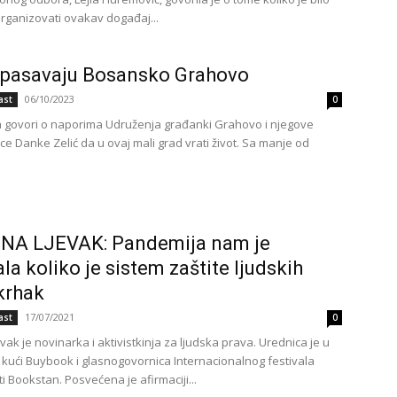
rganizovati ovakav događaj...
spasavaju Bosansko Grahovo
06/10/2023
ast
0
a govori o naporima Udruženja građanki Grahovo i njegove
ce Danke Zelić da u ovaj mali grad vrati život. Sa manje od
INA LJEVAK: Pandemija nam je
la koliko je sistem zaštite ljudskih
krhak
17/07/2021
ast
0
evak je novinarka i aktivistkinja za ljudska prava. Urednica je u
 kući Buybook i glasnogovornica Internacionalnog festivala
i Bookstan. Posvećena je afirmaciji...