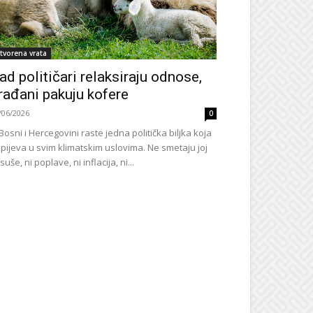
tvorena vrata
ad političari relaksiraju odnose,
rađani pakuju kofere
/06/2026
0
Bosni i Hercegovini raste jedna politička biljka koja
pijeva u svim klimatskim uslovima. Ne smetaju joj
 suše, ni poplave, ni inflacija, ni...