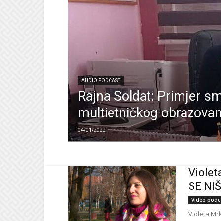
AUDIO PODCAST
Rajna Soldat: Primjer s
multietničkog obrazovan
04/01/2022
Violet
SE NI
Video podc
Violeta Mrk