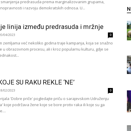
a smanjenja predrasuda prema marginalizovanim grupama,
vnopravnosti i razvoju demokratskih odnosa. U...
N
je linija između predrasuda i mržnje
20/04/2023
0
 zemljama već nekoliko godina traje kampanja, koja se snažno
e u obrazovnom procesu, ali i kroz popularnu kulturu, gdje se
ednakost...
KOJE SU RAKU REKLE ‘NE’
18/02/2023
0
erijala 'Dobre priče' pogledajte priču o sarajevskom Udruženju
' koje podržava žene koje se bore protiv raka ili koje su ga
....