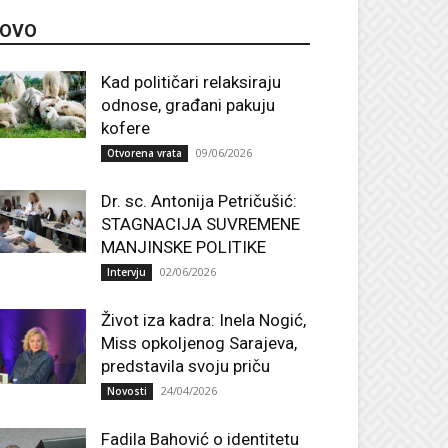
OVO
Kad političari relaksiraju
odnose, građani pakuju
kofere
09/06/2026
Otvorena vrata
Dr. sc. Antonija Petričušić:
STAGNACIJA SUVREMENE
MANJINSKE POLITIKE
02/06/2026
Intervju
Život iza kadra: Inela Nogić,
Miss opkoljenog Sarajeva,
predstavila svoju priču
24/04/2026
Novosti
Fadila Bahović o identitetu