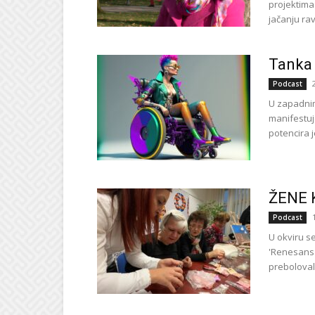
projektim
jačanju ra
Tanka 
Podcast
U zapadnim
manifestuj
potencira j
ŽENE 
Podcast
U okviru s
'Renesansa
prebolovale