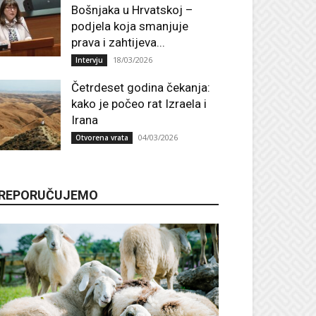
Bošnjaka u Hrvatskoj –
podjela koja smanjuje
prava i zahtijeva...
18/03/2026
Intervju
Četrdeset godina čekanja:
kako je počeo rat Izraela i
Irana
04/03/2026
Otvorena vrata
REPORUČUJEMO