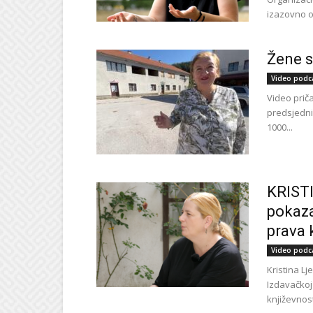
izazovno o
Žene 
Video podc
Video prič
predsjedni
1000...
KRIST
pokaza
prava 
Video podc
Kristina Lj
Izdavačkoj
književnost