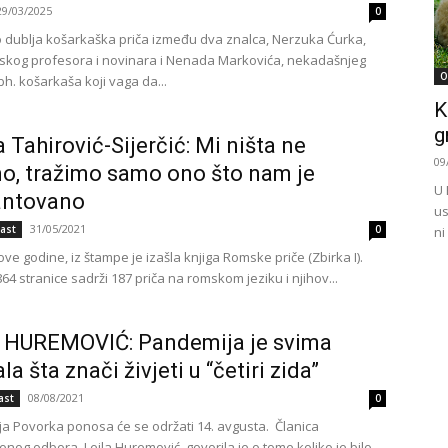
29/03/2025
0
 dublja košarkaška priča između dva znalca, Nerzuka Ćurka,
tskog profesora i novinara i Nenada Markovića, nekadašnjeg
O
h. košarkaša koji vaga da...
K
g
 Tahirović-Sijerčić: Mi ništa ne
09
o, tražimo samo ono što nam je
U 
antovano
us
31/05/2021
ast
0
ni
e godine, iz štampe je izašla knjiga Romske priče (Zbirka I).
64 stranice sadrži 187 priča na romskom jeziku i njihov...
 HUREMOVIĆ: Pandemija je svima
a šta znači živjeti u “četiri zida”
08/08/2021
ast
0
a Povorka ponosa će se održati 14. avgusta. Članica
nog odbora, Lejla Huremović, govorila je o tome koliko je bilo