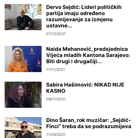
Dervo Sejdić: Lideri političkih
partija imaju određeno
razumijevanje za izmjenu
ustavne...
07/12/2021
Naida Mehanović, predsjednica
Vijeća mladih Kantona Sarajevo:
Biti drugi i drugačiji...
17/11/2021
Sabira Hašimović: NIKAD NIJE
KASNO
06/11/2021
Dino Šaran, rok muzičar: „Sejdić-
Finci“ treba da se podrazumijeva
11/09/2021