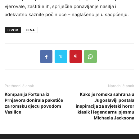
vjerovale, zaštitile ih, spriječile ponavljanje nasilja i
adekvatno kaznile počinioce – naglašeno je u saopćenju.
IZVOR
FENA
Prethodni članak
Naredni članak
Kompanija Fortuna iz
Kako je romska sahrana u
Prnjavora donirala paketiće
Jugoslaviji postala
za romsku djecu povodom
inspiracija za svjetski horor
Vasilice
klasik i legendarnu pjesmu
Michaela Jacksona