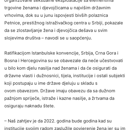
organizovane seksualne eksploatacije sa elementima
trgovine ženama i djevojčicama u najvišim državnim
vrhovima, dok su u junu ispovjesti bivših polaznica
Petnice, prestižnog istraživačkog centra u Srbiji, pokazale
da se zlostavljanje žena i djevojčica dešava u svim
slojevima društva – navodi se u saopćenju.
Ratifikacijom Istanbulske konvencije, Srbija, Crna Gora i
Bosna i Hercegovina su se obavezale da neće učestvovati
u bilo kom djelu nasilja nad ženama i da će osigurati da
državne vlasti i dužnosnici, tijela, institucije i ostali subjekti
koji postupaju u ime države djeluju u skladu s
ovom obavezom. Države imaju obavezu da sa dužnom
pažnjom spriječe, istraže i kazne nasilje, a žrtvama da
osiguraju naknadu štete.
– Naš zahtjev je da 2022. godina bude godina kad su
institucije svojim radom zaslužile povjerenje žena jer su im