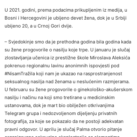
U 2021. godini, prema podacima prikupljenim iz medija, u
Bosni i Hercegovini je ubijeno devet žena, dok je u Srbiji
ubijeno 20, a u Crnoj Gori dvije.
– Svjedokinje smo da je prethodna godina bila godina kada
su žene progovorile o nasilju koje trpe. U januaru je slučaj
zlostavljanja učenica iz prestižne škole Miroslava Aleksića
pokrenuo regionalnu lavinu anonimnih ispovjesti pod
#NisamTražila koji nam je ukazao na rasprostranjenost
seksualnog nasilja nad ženama u neslućenim razmjerama.
U februaru su žene progovorile o ginekološko-akušerskom
nasilju i načinu na koji smo tretirane u medicinskim
ustanovama, dok je mart bio obilježen otkrivanjima
Telegram grupa i nedozvoljenom dijeljenju privatnih
fotografija, za koje se pokazalo da ne postoji adekvatan
pravni odgovor. U aprilu je slučaj Palma otvorio pitanje