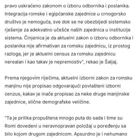
pravo uskraćeno zakonom o izboru odbornika i poslanika.
Integracija romske i egipćanske zajednice u crnogorsko
društvo je nemoguća, sve dok se ne obezbijedi sistemsko
rješenje za adekvatno učešće naših zajednica u institucije
sistema. Činjenica je da aktuelni zakon o izboru odbornika i
poslanika nije afirmativan za romsku zajednicu, iz prostog
razloga, jer je aktuelni census za romsku zajednicu
nerealan i kao takav je nepremostiv”, rekao je Šaljaj.
Prema njegovim riječima, aktuelni izborni zakon za romsku
manjinu nije propisao odgovarajući povlašteni izborni
cenzus, kakav je inače propisao za neke druge manjinske
zajednice, slične demografske veličine.
“Ta je prilika propuštena mnogo puta do sada i time su
Romi dovedeni u neravnopravan položaj u poređenju sa
bilo kojom drugom zajednicom. Apsurdno je i nehumano