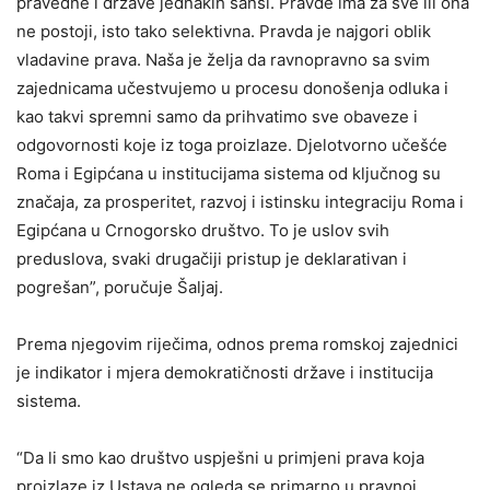
pravedne i države jednakih šansi. Pravde ima za sve ili ona
ne postoji, isto tako selektivna. Pravda je najgori oblik
vladavine prava. Naša je želja da ravnopravno sa svim
zajednicama učestvujemo u procesu donošenja odluka i
kao takvi spremni samo da prihvatimo sve obaveze i
odgovornosti koje iz toga proizlaze. Djelotvorno učešće
Roma i Egipćana u institucijama sistema od ključnog su
značaja, za prosperitet, razvoj i istinsku integraciju Roma i
Egipćana u Crnogorsko društvo. To je uslov svih
preduslova, svaki drugačiji pristup je deklarativan i
pogrešan”, poručuje Šaljaj.
Prema njegovim riječima, odnos prema romskoj zajednici
je indikator i mjera demokratičnosti države i institucija
sistema.
“Da li smo kao društvo uspješni u primjeni prava koja
proizlaze iz Ustava ne ogleda se primarno u pravnoj