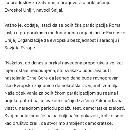
su preduslov za zatvaranje pregovora o priključenju
Evroskoj Uniji”, navodi Šaljaj.
Važno je, dodaje, istaći da se politička participacija Roma,
javlja u preporukama međunarodnih organizacija: Evropske
Unije, Organizacije za evropsku bezbjednost i saradnju i
Savjeta Evrope.
“Nažalost do danas u praksi navedena preporuka u velikoj
mjeri ostaje neispunjena, što svakako usporava put i
nastojanja Crne Gore da jednog dana bude ravnopravan
član Evropske zajednice demokratski razvijenih zemalja.
Naša očekivanja za političkom participacijom su realna i
prijeko potrebna, u svakom slučaju Izvršna i Zakonodavna
vlast u narednom periodu polažu test, demoratske zrelosti.
Svojim odlukama će na najbolji način pokazati , koliko smo
kao društvo zreli, da stvorimo ambijent demokratske,