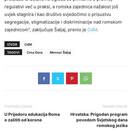
regulativi već u praksi, a romska zajednica nažalost još
uvjek stagnira i kao društvo svjedočimo o prisustvu
segregacije, stigmatizacije i diskriminacije nad romskom
zajednicom”, zaključuje Šaljaj, prenio je
CdM
.
IZVOR
CdM
TAGOVI
Crna Gora
Mensur Šaljaj
Prethodni članak
Naredni članak
U Prijedoru edukacija Roma
Hrvatska: Prigodan program
o zaštiti od korone
povodom Svjetskog dana
romskog jezika