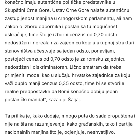
konačno imaju autentične političke predstavnike u
Skupštini Crne Gore. Ustav Crne Gore nalaže autentičnu
zastupljenost manjina u crnogorskom parlamentu, ali nam
Zakon o izboru odbornika i poslanika tu mogućnost
uskraćuje, time što je izborni cenzus od 0,70 odsto
nedostižan i nerealan za zajednicu koja u ukupnoj strukturi
stanovništva učestvuje sa jedan odsto, ponavljam,
postojeći cenzus od 0,70 odsto je za romsku zajednicu
nedostižan i diskriminatoran. Lično smatram da treba
primjeniti model kao u slučaju hrvatske zajednice za koju
važi duplo manji cenzus 0,35 odsto, time bi se stvorile
realne predpostavke da Romi konačno dobiju jedan
poslanički mandat”, kazao je Šaljaj.
Ta prilika je, kako dodaje, mnogo puta do sada propuštena i
nije naišla na razumjevanje, kako građanskih, tako i partija
nacionalnih manjina što je, ocjenjuje, neshvatljivo.