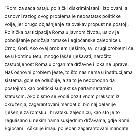
“Romi za sada ostaju politički diskriminisani i izolovani, a
osnovni razlog ovog problema je nedostatak političke
volje, jer drugo objašnjenje za ovakav propust ne postoji.
Politička participacija Roma u javnom životu, uslov je
poboljšanje položaja romske i egipćanske zajednice u
Crnoj Gori. Ako ovaj problem rješimo, svi drugi problemi će
se u kontinuitetu, mnogo lakše rješavati, naročito
zastupljenost Roma u organima državne i lokalne uprave.
Naš osnovni problem jeste, to što nas nema u institucijama
sistema, gdje se odlučuje, a za to je neophodno da
postojimo kao politički subjekt sa parlamnetarnim
statusom. Ako bismo se vodili pozitivnom praksom iz
okruženja, zagarantovani mandat bi bio najidelanije
rješenje za romsku i hrvatsku zajednicu, kao što je to
regulisano u nekim nama susjednim državama, gdje Romi,
Egipćani i Aškalije imaju po jedan zagarantovani mandate.