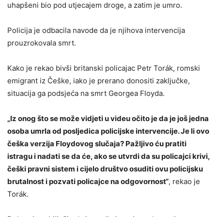
uhapšeni bio pod utjecajem droge, a zatim je umro.
Policija je odbacila navode da je njihova intervencija
prouzrokovala smrt.
Kako je rekao bivši britanski policajac Petr Torák, romski
emigrant iz Češke, iako je prerano donositi zaključke,
situacija ga podsjeća na smrt Georgea Floyda.
„Iz onog što se može vidjeti u videu očito je da je još jedna
osoba umrla od posljedica policijske intervencije. Je li ovo
češka verzija Floydovog slučaja? Pažljivo ću pratiti
istragu i nadati se da će, ako se utvrdi da su policajci krivi,
češki pravni sistem i cijelo društvo osuditi ovu policijsku
brutalnost i pozvati policajce na odgovornost“
, rekao je
Torák.