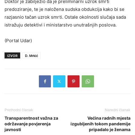
Doktor je zabilježio da je preliminarni uzrok smrti
predoziranje, te je naložena sudska obdukcija kako bi se
razjasnio tačan uzrok smrti. Ostale okolnosti slučaja sada
istražuju detektivi i ministarstvo unutrašnjih poslova.
(Portal Udar)
IZVOR
D. Mrkić
Prethodni članak
Naredni članak
Transparentnost važna za
Većina radnih mjesta
održavanje povjerenja
izgubljenih tokom pandemije
javnosti
pripadalo je ženama