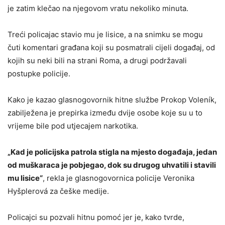
je zatim klečao na njegovom vratu nekoliko minuta.
Treći policajac stavio mu je lisice, a na snimku se mogu
čuti komentari građana koji su posmatrali cijeli događaj, od
kojih su neki bili na strani Roma, a drugi podržavali
postupke policije.
Kako je kazao glasnogovornik hitne službe Prokop Voleník,
zabilježena je prepirka između dvije osobe koje su u to
vrijeme bile pod utjecajem narkotika.
„Kad je policijska patrola stigla na mjesto događaja, jedan
od muškaraca je pobjegao, dok su drugog uhvatili i stavili
mu lisice“
, rekla je glasnogovornica policije Veronika
Hyšplerová za češke medije.
Policajci su pozvali hitnu pomoć jer je, kako tvrde,