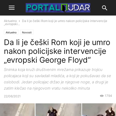
Aktuelno
Da li je češki Rom koji je umro nakon policijske intervencije
„evropski...
Aktuelno
Novosti
Da li je češki Rom koji je umro
nakon policijske intervencije
„evropski George Floyd“
Snimka koja kruži društvenim mrežama prikazuje trojicu
policajaca koji su savladali mladića, a koji je pokušavao da se
oslobodi. Jedan policajac držao je njegove noge, a drugi je
zatim klečao na njegovom vratu nekoliko minuta
1794
22/06/2021