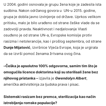
U 2004. godini osnovala je grupu žena koje je zadesila ista
sudbina. Nakon održanog govora u UN-u 2015. godine,
grupa je dobila javno izvinjenje od države. Uprkos velikom
pritisku, malo je bilo urađeno od strane češke vlade da se
zadovolji pravda. Neaktivnost i nedjelovanje Vlasti
osuđeno je od strane UN-a, Evropske komisije protiv
rasizma i netolerancije, kao i prošlog septembra, od strane
Dunje Mijatović
, izvršnice Vijeća Evrope, koja je urgirala
da se izvrši pomoć ženama žrtvama ovog čina.
–
Češka je apsolutno 100% odgovorna, samim tim što je
omogućila licence doktorima koji su sterilisali žene bez
njihovog pristanka
–
izjavila je
Gwendolyn Albert
,
američka aktivistkinja za ljudska prava i pisac.
Sistemski rasizam bez premca, sterilizacija kao način
istrebljenja romske populacije?