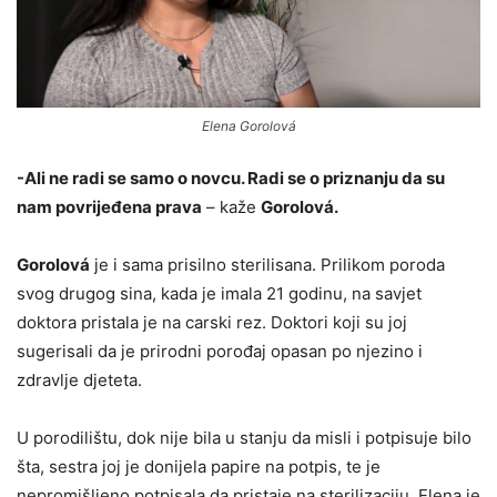
Elena Gorolová
-Ali ne radi se samo o novcu. Radi se o priznanju da su
nam povrijeđena prava
– kaže
Gorolová.
Gorolová
je i sama prisilno sterilisana. Prilikom poroda
svog drugog sina, kada je imala 21 godinu, na savjet
doktora pristala je na carski rez. Doktori koji su joj
sugerisali da je prirodni porođaj opasan po njezino i
zdravlje djeteta.
U porodilištu, dok nije bila u stanju da misli i potpisuje bilo
šta, sestra joj je donijela papire na potpis, te je
nepromišljeno potpisala da pristaje na sterilizaciju. Elena je