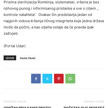
Prisilna sterilizacija Romkinja, sistematski, vršena je bez
njihovog punog i informisanog pristanka a sve s ciljem „
kontrole nataliteta“. Ovakav čin predstavlja jedan od
najgorih vidova kršenja ličnog integriteta koje jedna država
može da počini, a kao utjeha ostaje da će pravda ipak
zaživjeti.
(Portal Udar)
IZVOR
Asmir Husić
Prethodni članak
Naredni članak
ODRŽAN PRVI SAMIT PROTIV
POČETAK DUG PEDESET