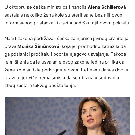
U oktobru se češka ministrica financija
Alena Schillerová
sastala s nekoliko žena koje su sterilisane bez njihovog
informisanog pristanka i izrazila podršku njihovom pokretu.
Nacrt zakona podržava i češka zamjenica javnog branitelja
prava
Monika Šimůnková
, koja je prethodno zatražila da
ga poslanici pročitaju i podrže njegovo usvajanje. Takođe
je mišljenja da je usvajanje ovog zakona jedina prilika da
žene koje su bile podvrgnute ovom tretmanu danas dobiju
pravdu, jer više nema smisla da se obraćaju sudovima
zbog zastare takvog obeštećenja.