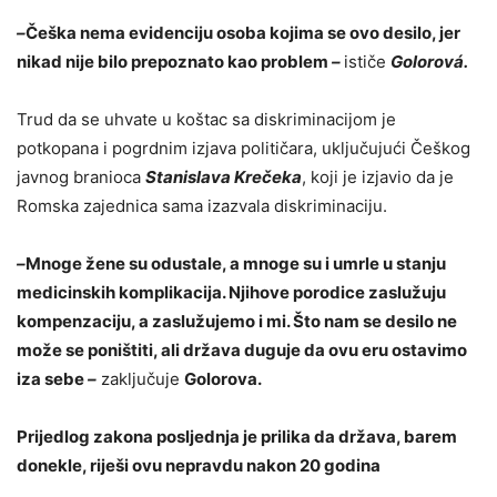
–
Češka nema evidenciju osoba kojima se ovo desilo, jer
nikad nije bilo prepoznato kao problem
–
ističe
Golorová.
Trud da se uhvate u koštac sa diskriminacijom je
potkopana i pogrdnim izjava političara, uključujući Češkog
javnog branioca
Stanislava Krečeka
, koji je izjavio da je
Romska zajednica sama izazvala diskriminaciju.
–
Mnoge žene su odustale, a mnoge su i umrle u stanju
medicinskih komplikacija. Njihove porodice zaslužuju
kompenzaciju, a zaslužujemo i mi. Što nam se desilo ne
može se poništiti, ali država duguje da ovu eru ostavimo
iza sebe
–
zaključuje
Golorova.
Prijedlog zakona posljednja je prilika da država, barem
donekle, riješi ovu nepravdu nakon 20 godina