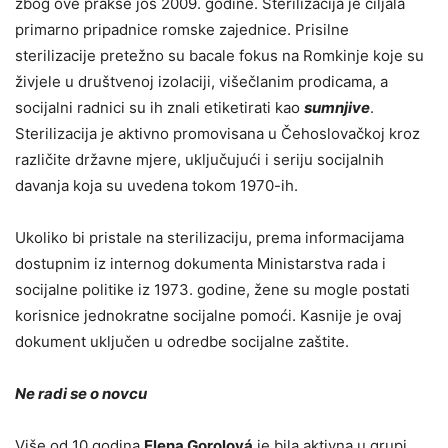
zbog ove prakse još 2009. godine. Sterilizacija je ciljala
primarno pripadnice romske zajednice. Prisilne
sterilizacije pretežno su bacale fokus na Romkinje koje su
živjele u društvenoj izolaciji, višečlanim prodicama, a
socijalni radnici su ih znali etiketirati kao
sumnjive
.
Sterilizacija je aktivno promovisana u Čehoslovačkoj kroz
različite državne mjere, uključujući i seriju socijalnih
davanja koja su uvedena tokom 1970-ih.
Ukoliko bi pristale na sterilizaciju, prema informacijama
dostupnim iz internog dokumenta Ministarstva rada i
socijalne politike iz 1973. godine, žene su mogle postati
korisnice jednokratne socijalne pomoći. Kasnije je ovaj
dokument uključen u odredbe socijalne zaštite.
Ne radi se o novcu
Više od 10 godina
Elena Gorolová
je bila aktivna u grupi