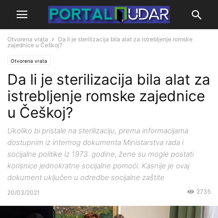
Otvorena vrata
Da li je sterilizacija bila alat za istrebljenje romske
zajednice u Češkoj?
Otvorena vrata
Da li je sterilizacija bila alat za
istrebljenje romske zajednice
u Češkoj?
Ukoliko bi pristale na sterilizaciju, prema informacijama
dostupnim iz internog dokumenta Ministarstva rada i
socijalne politike iz 1973. godine, žene su mogle postati
korisnice jednokratne socijalne pomoći. Kasnije je ovaj
dokument uključen u odredbe socijalne zaštite
2735
20/03/2021