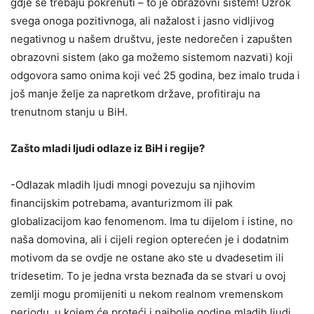
gdje se trebaju pokrenuti – to je obrazovni sistem! Uzrok
svega onoga pozitivnoga, ali nažalost i jasno vidljivog
negativnog u našem društvu, jeste nedorečen i zapušten
obrazovni sistem (ako ga možemo sistemom nazvati) koji
odgovora samo onima koji već 25 godina, bez imalo truda i
još manje želje za napretkom države, profitiraju na
trenutnom stanju u BiH.
Zašto mladi ljudi odlaze iz BiH i regije?
-Odlazak mladih ljudi mnogi povezuju sa njihovim
financijskim potrebama, avanturizmom ili pak
globalizacijom kao fenomenom. Ima tu dijelom i istine, no
naša domovina, ali i cijeli region opterećen je i dodatnim
motivom da se ovdje ne ostane ako ste u dvadesetim ili
tridesetim. To je jedna vrsta beznađa da se stvari u ovoj
zemlji mogu promijeniti u nekom realnom vremenskom
periodu, u kojem će proteći i najbolje godine mladih ljudi.