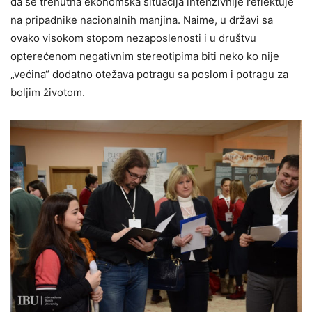
da se trenutna ekonomska situacija intenzivnije reflektuje
na pripadnike nacionalnih manjina. Naime, u državi sa
ovako visokom stopom nezaposlenosti i u društvu
opterećenom negativnim stereotipima biti neko ko nije
„većina“ dodatno otežava potragu sa poslom i potragu za
boljim životom.