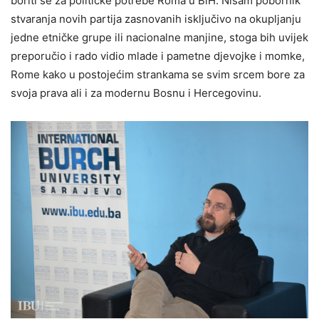
boriti se za političke potrebe Roma u BiH. Nisam pobornik
stvaranja novih partija zasnovanih isključivo na okupljanju
jedne etničke grupe ili nacionalne manjine, stoga bih uvijek
preporučio i rado vidio mlade i pametne djevojke i momke,
Rome kako u postojećim strankama se svim srcem bore za
svoja prava ali i za modernu Bosnu i Hercegovinu.