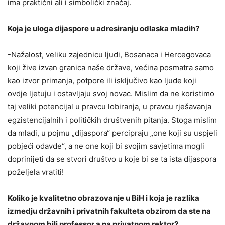
ima praktični ali i simbolički značaj.
Koja je uloga dijaspore u adresiranju odlaska mladih?
-Nažalost, veliku zajednicu ljudi, Bosanaca i Hercegovaca
koji žive izvan granica naše države, većina posmatra samo
kao izvor primanja, potpore ili isključivo kao ljude koji
ovdje ljetuju i ostavljaju svoj novac. Mislim da ne koristimo
taj veliki potencijal u pravcu lobiranja, u pravcu rješavanja
egzistencijalnih i političkih društvenih pitanja. Stoga mislim
da mladi, u pojmu „dijaspora“ percipraju „one koji su uspjeli
pobjeći odavde“, a ne one koji bi svojim savjetima mogli
doprinijeti da se stvori društvo u koje bi se ta ista dijaspora
poželjela vratiti!
Koliko je kvalitetno obrazovanje u BiH i koja je razlika
izmedju državnih i privatnih fakulteta obzirom da ste na
državnom bili professor a na privatnom rektor?