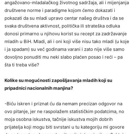
angažovano-mladalačkog životnog sadržaja, ali i mijenjanja
društvene norme i paradigme kojom ćemo dokazati i
pokazati da su mladi upravo centar našeg društva i da se
svaka društvena aktivnost, politička ili strateška odluka
donosi primarno u njihovu korist su recept za zadržavanje
mladih u BiH. Mladi, ali i oni koji više nisu tako mladi (u koje
i ja spadam) su već godinama varani i zato nije više samo
dovoljno ponuditi mu neki slabo plaćen posao i reći – pa
šta ti treba više?
Kolike su mogućnosti zapošljavanja mladih koji su
pripadnici nacionalnih manjina?
-Biću iskren i priznat ću da nemam precizan odgovor na
ovo pitanje, jer ne raspolažem statističkim podatcima, no
moja osobna iskustva, tačnije iskustva mojih dobrih
prijatelja koji mogu biti svrstani u tu kategoriju mi govore