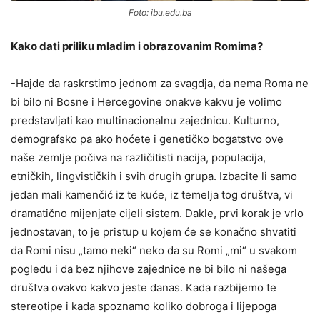
Foto: ibu.edu.ba
Kako dati priliku mladim i obrazovanim Romima?
-Hajde da raskrstimo jednom za svagdja, da nema Roma ne
bi bilo ni Bosne i Hercegovine onakve kakvu je volimo
predstavljati kao multinacionalnu zajednicu. Kulturno,
demografsko pa ako hoćete i genetičko bogatstvo ove
naše zemlje počiva na različitisti nacija, populacija,
etničkih, lingvističkih i svih drugih grupa. Izbacite li samo
jedan mali kamenčić iz te kuće, iz temelja tog društva, vi
dramatično mijenjate cijeli sistem. Dakle, prvi korak je vrlo
jednostavan, to je pristup u kojem će se konačno shvatiti
da Romi nisu „tamo neki“ neko da su Romi „mi“ u svakom
pogledu i da bez njihove zajednice ne bi bilo ni našega
društva ovakvo kakvo jeste danas. Kada razbijemo te
stereotipe i kada spoznamo koliko dobroga i lijepoga