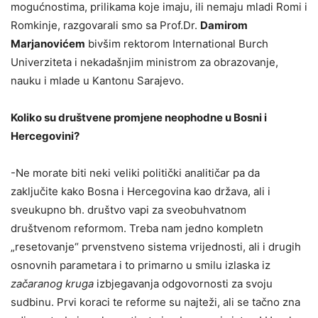
mogućnostima, prilikama koje imaju, ili nemaju mladi Romi i
Romkinje, razgovarali smo sa Prof.Dr.
Damirom
Marjanovićem
bivšim rektorom International Burch
Univerziteta i nekadašnjim ministrom za obrazovanje,
nauku i mlade u Kantonu Sarajevo.
Koliko su društvene promjene neophodne u Bosni i
Hercegovini?
-Ne morate biti neki veliki politički analitičar pa da
zaključite kako Bosna i Hercegovina kao država, ali i
sveukupno bh. društvo vapi za sveobuhvatnom
društvenom reformom. Treba nam jedno kompletn
„resetovanje“ prvenstveno sistema vrijednosti, ali i drugih
osnovnih parametara i to primarno u smilu izlaska iz
začaranog kruga
izbjegavanja odgovornosti za svoju
sudbinu. Prvi koraci te reforme su najteži, ali se tačno zna