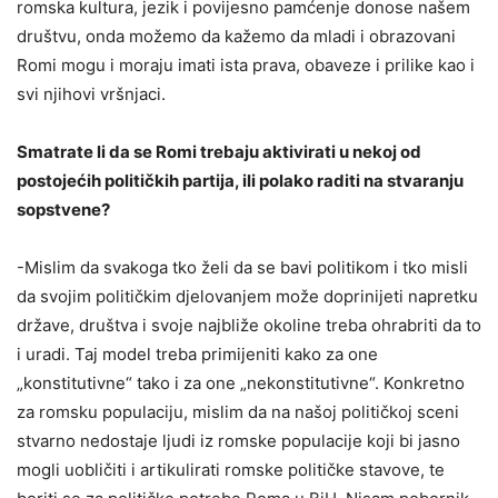
romska kultura, jezik i povijesno pamćenje donose našem
društvu, onda možemo da kažemo da mladi i obrazovani
Romi mogu i moraju imati ista prava, obaveze i prilike kao i
svi njihovi vršnjaci.
Smatrate li da se Romi trebaju aktivirati u nekoj od
postojećih političkih partija, ili polako raditi na stvaranju
sopstvene?
-Mislim da svakoga tko želi da se bavi politikom i tko misli
da svojim političkim djelovanjem može doprinijeti napretku
države, društva i svoje najbliže okoline treba ohrabriti da to
i uradi. Taj model treba primijeniti kako za one
„konstitutivne“ tako i za one „nekonstitutivne“. Konkretno
za romsku populaciju, mislim da na našoj političkoj sceni
stvarno nedostaje ljudi iz romske populacije koji bi jasno
mogli uobličiti i artikulirati romske političke stavove, te