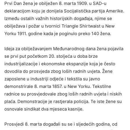
Prvi Dan žena je obilježen 8. marta 1909. u SAD-u
deklaracijom koju je donijela Socijalistička partija Amerike.
Između ostalih važnih historijskih događaja, njime se
obilježava i požar u tvornici Triangle Shirtwaist u New
Yorku 1911. godine kada je poginulo preko 140 žena.
Ideja za obilježavanjem Međunarodnog dana žena pojavila
se prvi put početkom 20. stoljeća u doba brze
industrijalizacije i ekonomske ekspanzije koja je često
dovodila do prosvjeda zbog loših radnih uvjeta. Žene
zaposlene u industriji odjeće i tekstila su javno
demonstrirale 8. marta 1857. u New Yorku. Tekstilne
radnice su prosvjedovale zbog loših radnih uvjeta i niskih
plaća. Demonstracije je rastjerala policija. Te iste žene su
osnovale sindikat dva mjeseca kasnije.
Prosvjedi 8. marta događali su se i sljedećih godina, od