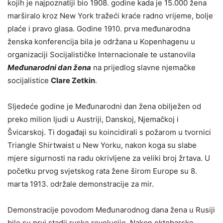
kojih je najpoznatiji bio 1908. godine kada je 15.000 žena
marširalo kroz New York tražeći kraće radno vrijeme, bolje
plaće i pravo glasa. Godine 1910. prva međunarodna
ženska konferencija bila je održana u Kopenhagenu u
organizaciji Socijalističke Internacionale te ustanovila
Međunarodni dan žena
na prijedlog slavne njemačke
socijalistice
Clare Zetkin
.
Sljedeće godine je Međunarodni dan žena obilježen od
preko milion ljudi u Austriji, Danskoj, Njemačkoj i
Švicarskoj. Ti događaji su koincidirali s požarom u tvornici
Triangle Shirtwaist u New Yorku, nakon koga su slabe
mjere sigurnosti na radu okrivljene za veliki broj žrtava. U
početku prvog svjetskog rata žene širom Europe su 8.
marta 1913. održale demonstracije za mir.
Demonstracije povodom Međunarodnog dana žena u Rusiji
bile su prvi stadij ruske revolucije. Nakon oktobarske