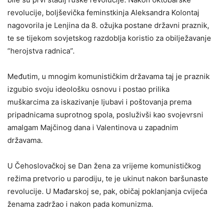
revolucije, boljševička feminstkinja Aleksandra Kolontaj
nagovorila je Lenjina da 8. ožujka postane državni praznik,
te se tijekom sovjetskog razdoblja koristio za obilježavanje
“herojstva radnica”.
Međutim, u mnogim komunističkim državama taj je praznik
izgubio svoju ideološku osnovu i postao prilika
muškarcima za iskazivanje ljubavi i poštovanja prema
pripadnicama suprotnog spola, posluživši kao svojevrsni
amalgam Majčinog dana i Valentinova u zapadnim
državama.
U Čehoslovačkoj se Dan žena za vrijeme komunističkog
režima pretvorio u parodiju, te je ukinut nakon baršunaste
revolucije. U Mađarskoj se, pak, običaj poklanjanja cvijeća
ženama zadržao i nakon pada komunizma.