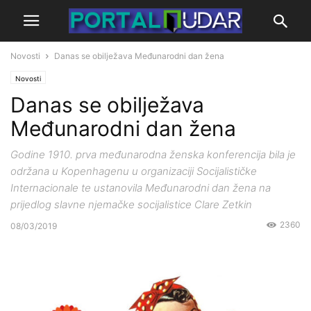
Novosti
Danas se obilježava Međunarodni dan žena
Novosti
Danas se obilježava
Međunarodni dan žena
Godine 1910. prva međunarodna ženska konferencija bila je
održana u Kopenhagenu u organizaciji Socijalističke
Internacionale te ustanovila Međunarodni dan žena na
prijedlog slavne njemačke socijalistice Clare Zetkin
2360
08/03/2019