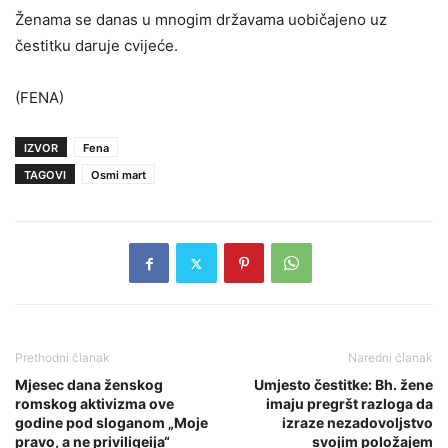
Ženama se danas u mnogim državama uobičajeno uz
čestitku daruje cvijeće.
(FENA)
IZVOR
Fena
TAGOVI
Osmi mart
Prethodni članak
Naredni članak
Mjesec dana ženskog
Umjesto čestitke: Bh. žene
romskog aktivizma ove
imaju pregršt razloga da
godine pod sloganom „Moje
izraze nezadovoljstvo
pravo, a ne priviligeija“
svojim položajem