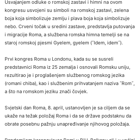
Usvajanjem odluke o romskoj zastavi i himni na ovom
kongresu usvojeni su simboli na romskoj zastavi, zelena
boja koja simbolizuje zemlju i plava boja koja simbolizuje
nebo. Crveni točak u sredini zastave, predstavlja putovanja
i migracije Roma, a službena romska himna temelji se na
staroj romskoj pjesmi Gyelem, gyelem (˝Idem, idem˝).
Prvi kongres Roma u Londonu, kada su se susreli
predstavnici Roma iz 25 zemalja i osnovali Romsku uniju,
rezultirao je i proglašenjem službenog romskog jezika
(romani chiba), kao i službenim prihvatanjem naziva ˝Rom˝,
a što na romskom jeziku znači čovjek.
Svjetski dan Roma, 8. april, ustanovljen je sa ciljem da se
ukaže na težak položaj Roma i da se države podstaknu da
obrate posebnu pažnju unapređivanje njihovog položaja.