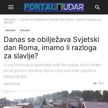
Aktuelno
Danas se obilježava Svjetski dan Roma, imamo li razloga za
slavlje?
Aktuelno
Novosti
Danas se obilježava Svjetski
dan Roma, imamo li razloga
za slavlje?
U ovoj krizi koja je obuhvatila veliki dio svijeta, skoro nikako
se ne govori o Romima, koji su i bez ove krize ugrožena
kategorija ljud
1927
08/04/2020