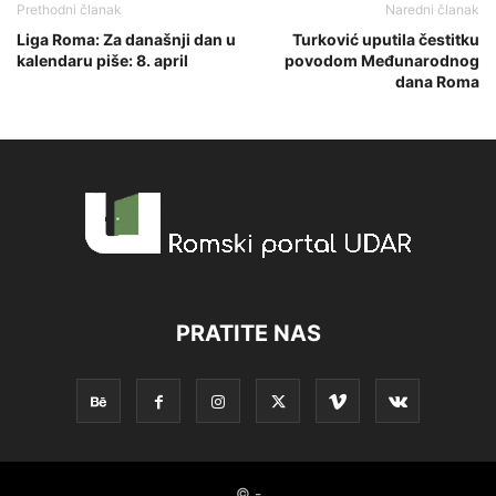
Prethodni članak
Naredni članak
Liga Roma: Za današnji dan u
Turković uputila čestitku
kalendaru piše: 8. april
povodom Međunarodnog
dana Roma
PRATITE NAS
© -