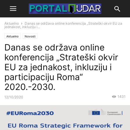
Aktuelno
Danas se održava online konferencija „Strateški okvir EU za
jednakost, inkluziju i...
Aktuelno
Novosti
Danas se održava online
konferencija „Strateški okvir
EU za jednakost, inkluziju i
participaciju Roma“
2020.-2030.
1431
12/10/2020