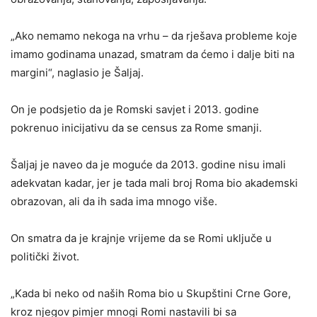
„Ako nemamo nekoga na vrhu – da rješava probleme koje
imamo godinama unazad, smatram da ćemo i dalje biti na
margini“, naglasio je Šaljaj.
On je podsjetio da je Romski savjet i 2013. godine
pokrenuo inicijativu da se census za Rome smanji.
Šaljaj je naveo da je moguće da 2013. godine nisu imali
adekvatan kadar, jer je tada mali broj Roma bio akademski
obrazovan, ali da ih sada ima mnogo više.
On smatra da je krajnje vrijeme da se Romi uključe u
politički život.
„Kada bi neko od naših Roma bio u Skupštini Crne Gore,
kroz njegov pimjer mnogi Romi nastavili bi sa