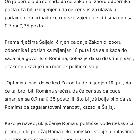
On je poručio da se nada da će Zakon o izboru odbornika i
poslanika biti izmijenjen i da će census za ulazak u
parlament za pripadnike romske zajendice biti smanjen sa
0,7 na 0,35 posto.
Prema riječima Šaljaja, činjenica da je Zakon o izboru
odbornika i poslanika mijenjan 18 puta i da se nikada do
sada nije govorilo o Romima, dokaz je da su diskriminisani,
a takođe ukazuje i na manjak političke volje.
„Optimista sam da će kad Zakon bude mijenjan 19. put, da
će taj broj biti Romima srećan, da će census da bude
smanjen sa 0,7 na 0,35 posto, ili što bi još bolje bilo da se
Romima da zagarantovani mandat“, kazao je Šaljaj.
Kako je naveo, uključenje Roma u političke vode itekako bi
promijenilo položaj Roma i ekonomsko i stanje u oblastima
obrazovanja, stanovanja, zapošljavanja.