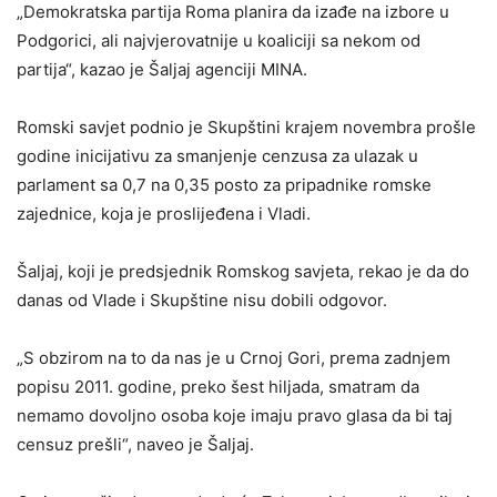
„Demokratska partija Roma planira da izađe na izbore u
Podgorici, ali najvjerovatnije u koaliciji sa nekom od
partija“, kazao je Šaljaj agenciji MINA.
Romski savjet podnio je Skupštini krajem novembra prošle
godine inicijativu za smanjenje cenzusa za ulazak u
parlament sa 0,7 na 0,35 posto za pripadnike romske
zajednice, koja je proslijeđena i Vladi.
Šaljaj, koji je predsjednik Romskog savjeta, rekao je da do
danas od Vlade i Skupštine nisu dobili odgovor.
„S obzirom na to da nas je u Crnoj Gori, prema zadnjem
popisu 2011. godine, preko šest hiljada, smatram da
nemamo dovoljno osoba koje imaju pravo glasa da bi taj
censuz prešli“, naveo je Šaljaj.