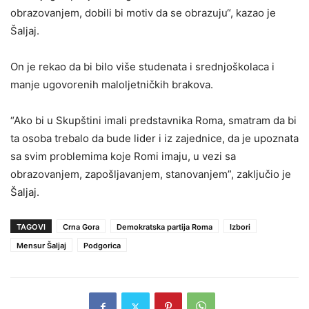
obrazovanjem, dobili bi motiv da se obrazuju“, kazao je
Šaljaj.
On je rekao da bi bilo više studenata i srednjoškolaca i
manje ugovorenih maloljetničkih brakova.
“Ako bi u Skupštini imali predstavnika Roma, smatram da bi
ta osoba trebalo da bude lider i iz zajednice, da je upoznata
sa svim problemima koje Romi imaju, u vezi sa
obrazovanjem, zapošljavanjem, stanovanjem”, zaključio je
Šaljaj.
TAGOVI
Crna Gora
Demokratska partija Roma
Izbori
Mensur Šaljaj
Podgorica