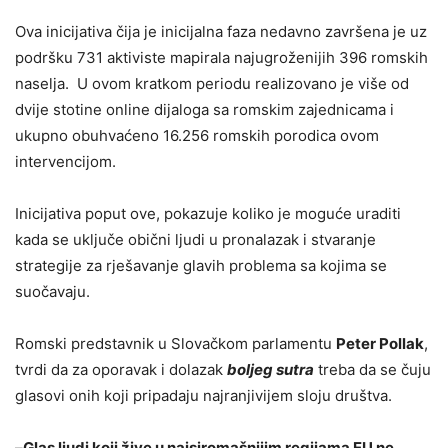
Ova inicijativa čija je inicijalna faza nedavno završena je uz
podršku 731 aktiviste mapirala najugroženijih 396 romskih
naselja. U ovom kratkom periodu realizovano je više od
dvije stotine online dijaloga sa romskim zajednicama i
ukupno obuhvaćeno 16.256 romskih porodica ovom
intervencijom.
Inicijativa poput ove, pokazuje koliko je moguće uraditi
kada se uključe obični ljudi u pronalazak i stvaranje
strategije za rješavanje glavih problema sa kojima se
suočavaju.
Romski predstavnik u Slovačkom parlamentu
Peter Pollak
,
tvrdi da za oporavak i dolazak
boljeg sutra
treba da se čuju
glasovi onih koji pripadaju najranjivijem sloju društva.
–
Glas ljudi koji žive u najsiromašnijim regijama EU ne