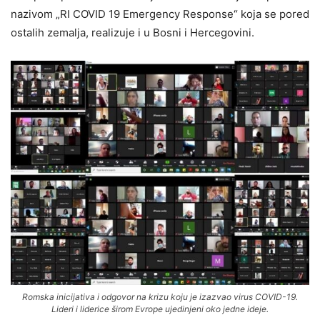
nazivom „RI COVID 19 Emergency Response“ koja se pored
ostalih zemalja, realizuje i u Bosni i Hercegovini.
Romska inicijativa i odgovor na krizu koju je izazvao virus COVID-19.
Lideri i liderice širom Evrope ujedinjeni oko jedne ideje.