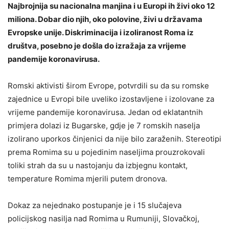
Najbrojnija su nacionalna manjina i u Europi ih živi oko 12
miliona. Dobar dio njih, oko polovine, živi u državama
Evropske unije. Diskriminacija i izoliranost Roma iz
društva, posebno je došla do izražaja za vrijeme
pandemije koronavirusa.
Romski aktivisti širom Evrope, potvrdili su da su romske
zajednice u Evropi bile uveliko izostavljene i izolovane za
vrijeme pandemije koronavirusa. Jedan od eklatantnih
primjera dolazi iz Bugarske, gdje je 7 romskih naselja
izolirano uporkos činjenici da nije bilo zaraženih. Stereotipi
prema Romima su u pojedinim naseljima prouzrokovali
toliki strah da su u nastojanju da izbjegnu kontakt,
temperature Romima mjerili putem dronova.
Dokaz za nejednako postupanje je i 15 slučajeva
policijskog nasilja nad Romima u Rumuniji, Slovačkoj,