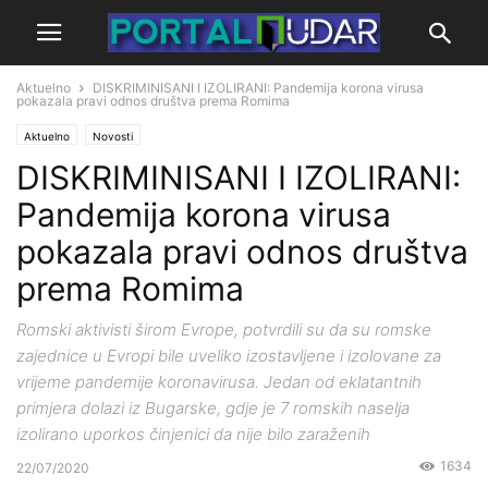
Aktuelno
DISKRIMINISANI I IZOLIRANI: Pandemija korona virusa
pokazala pravi odnos društva prema Romima
Aktuelno
Novosti
DISKRIMINISANI I IZOLIRANI:
Pandemija korona virusa
pokazala pravi odnos društva
prema Romima
Romski aktivisti širom Evrope, potvrdili su da su romske
zajednice u Evropi bile uveliko izostavljene i izolovane za
vrijeme pandemije koronavirusa. Jedan od eklatantnih
primjera dolazi iz Bugarske, gdje je 7 romskih naselja
izolirano uporkos činjenici da nije bilo zaraženih
1634
22/07/2020