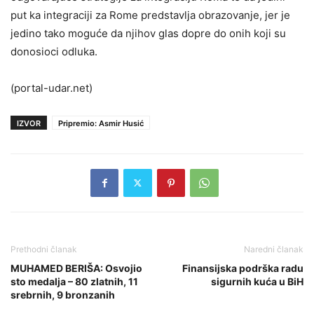
put ka integraciji za Rome predstavlja obrazovanje, jer je
jedino tako moguće da njihov glas dopre do onih koji su
donosioci odluka.
(portal-udar.net)
IZVOR
Pripremio: Asmir Husić
Prethodni članak
Naredni članak
MUHAMED BERIŠA: Osvojio
Finansijska podrška radu
sto medalja – 80 zlatnih, 11
sigurnih kuća u BiH
srebrnih, 9 bronzanih