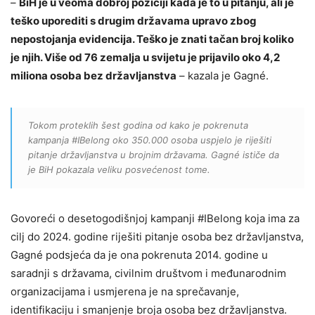
–
BiH je u veoma dobroj poziciji kada je to u pitanju, ali je
teško uporediti s drugim državama upravo zbog
nepostojanja evidencija. Teško je znati tačan broj koliko
je njih. Više od 76 zemalja u svijetu je prijavilo oko 4,2
miliona osoba bez državljanstva
– kazala je Gagné.
Tokom proteklih šest godina od kako je pokrenuta
kampanja #IBelong oko 350.000 osoba uspjelo je riješiti
pitanje državljanstva u brojnim državama. Gagné ističe da
je BiH pokazala veliku posvećenost tome.
Govoreći o desetogodišnjoj kampanji #IBelong koja ima za
cilj do 2024. godine riješiti pitanje osoba bez državljanstva,
Gagné podsjeća da je ona pokrenuta 2014. godine u
saradnji s državama, civilnim društvom i međunarodnim
organizacijama i usmjerena je na sprečavanje,
identifikaciju i smanjenje broja osoba bez državljanstva.