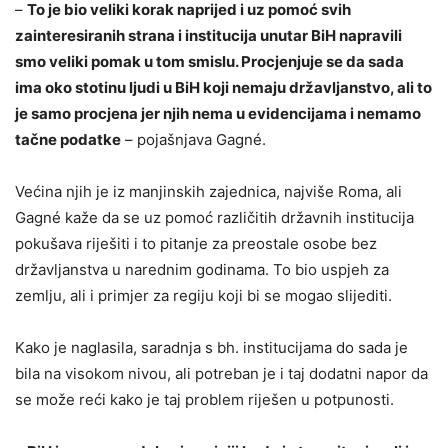
–
To je bio veliki korak naprijed i uz pomoć svih
zainteresiranih strana i institucija unutar BiH napravili
smo veliki pomak u tom smislu. Procjenjuje se da sada
ima oko stotinu ljudi u BiH koji nemaju državljanstvo, ali to
je samo procjena jer njih nema u evidencijama i nemamo
tačne podatke
– pojašnjava Gagné.
Većina njih je iz manjinskih zajednica, najviše Roma, ali
Gagné kaže da se uz pomoć različitih državnih institucija
pokušava riješiti i to pitanje za preostale osobe bez
državljanstva u narednim godinama. To bio uspjeh za
zemlju, ali i primjer za regiju koji bi se mogao slijediti.
Kako je naglasila, saradnja s bh. institucijama do sada je
bila na visokom nivou, ali potreban je i taj dodatni napor da
se može reći kako je taj problem riješen u potpunosti.