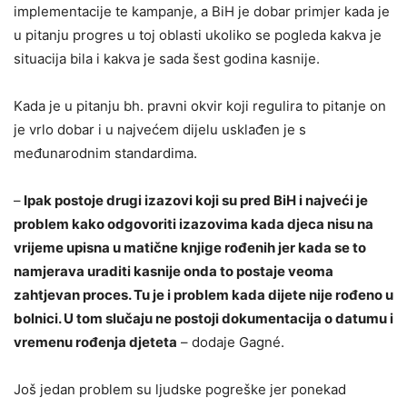
implementacije te kampanje, a BiH je dobar primjer kada je
u pitanju progres u toj oblasti ukoliko se pogleda kakva je
situacija bila i kakva je sada šest godina kasnije.
Kada je u pitanju bh. pravni okvir koji regulira to pitanje on
je vrlo dobar i u najvećem dijelu usklađen je s
međunarodnim standardima.
–
Ipak postoje drugi izazovi koji su pred BiH i najveći je
problem kako odgovoriti izazovima kada djeca nisu na
vrijeme upisna u matične knjige rođenih jer kada se to
namjerava uraditi kasnije onda to postaje veoma
zahtjevan proces. Tu je i problem kada dijete nije rođeno u
bolnici. U tom slučaju ne postoji dokumentacija o datumu i
vremenu rođenja djeteta
– dodaje Gagné.
Još jedan problem su ljudske pogreške jer ponekad