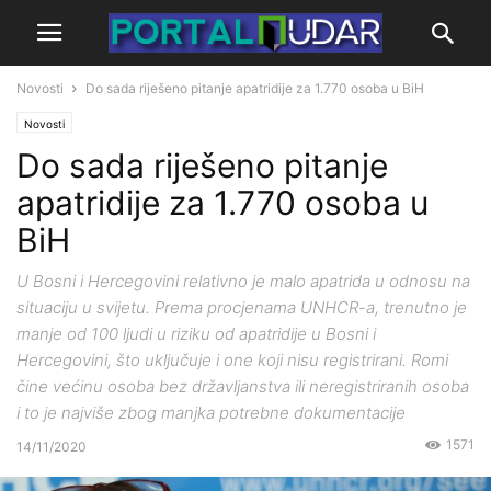
Novosti
Do sada riješeno pitanje apatridije za 1.770 osoba u BiH
Novosti
Do sada riješeno pitanje
apatridije za 1.770 osoba u
BiH
U Bosni i Hercegovini relativno je malo apatrida u odnosu na
situaciju u svijetu. Prema procjenama UNHCR-a, trenutno je
manje od 100 ljudi u riziku od apatridije u Bosni i
Hercegovini, što uključuje i one koji nisu registrirani. Romi
čine većinu osoba bez državljanstva ili neregistriranih osoba
i to je najviše zbog manjka potrebne dokumentacije
1571
14/11/2020