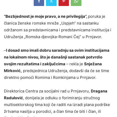
“Bezbjednost je moje pravo, a ne privilegija”,
poruka je
članica ženske romske mreže „Uspjeh“ na sastanku
održanom sa predstavnicama i predstavnicama institucija i
Udruženja „Romska djevojka-Romani Ćej” u Prnjavor.
–
I dosad smo imali dobru saradnju sa ovim institucijama
na lokalnom nivou, što je današnji sastanak potvrdio
svojim rezultatima i zaključcima
– rekla je
Snježana
Mirković,
predsjednica Udruženja, dodavši da će se time
direktno pomoći Romima i Romkinjama u Prnjavor.
Direktorica Centra za socijalni rad u Prnjavoru,
Dragana
Radulović
, donijela je odluku o forimiranju stručnog
multisektorskog tima koji če raditi na izradi plana podrške
žrtvama nasilja u porodici, a član tima će biti i član, ili