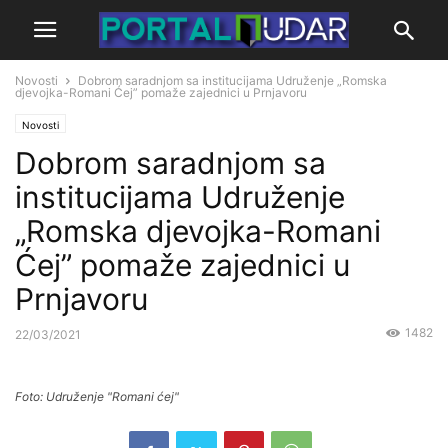
Novosti
Dobrom saradnjom sa institucijama Udruženje „Romska
djevojka-Romani Ćej” pomaže zajednici u Prnjavoru
Novosti
Dobrom saradnjom sa
institucijama Udruženje
„Romska djevojka-Romani
Ćej” pomaže zajednici u
Prnjavoru
1482
22/03/2021
Foto: Udruženje "Romani ćej"