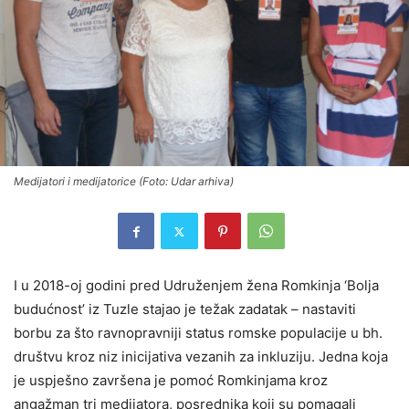
Medijatori i medijatorice (Foto: Udar arhiva)
I u 2018-oj godini pred Udruženjem žena Romkinja ‘Bolja
budućnost’ iz Tuzle stajao je težak zadatak – nastaviti
borbu za što ravnopravniji status romske populacije u bh.
društvu kroz niz inicijativa vezanih za inkluziju. Jedna koja
je uspješno završena je pomoć Romkinjama kroz
angažman tri medijatora, posrednika koji su pomagali