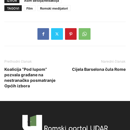
IZVOR
Asim Bešlija/Redakcija
TAGOVI
Film
Romski medijatori
Prethodni članak
Naredni članak
Koalicija “Pod lupom”
Cijela Barselona čula Rome
pozvala građane na
nestranačko posmatranje
Općih izbora