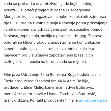
kada se pretvori u stvarni život i ljude kojih se tiče,
pokazuju sljedeći primjeri iz Bosne i Hercegovine.
Medijatori koji su angažovani u nekoliko lokalnih zajednica
riješili su brojna životna pitanja Romkinja poput pribavljanja
ličnih dokumenata, zdravstvene zaštite, socijalne pomoći,
školstva, zaposlenja, nasilja u porodici i drugog. Zapravo,
odigrali su ključnu ulogu u uspostavljanju komunikacije
između institucija vlasti i romske zajednice koja je u
najvećem broju slučajeva zapostavljena iz različitih
razloga. No, situacija na terenu sada se mijenja.
Film ja za Udruženje žena Romkinja ‘Bolja budućnost’ iz
Tuzle producirao Kreativni tim 4KA: Asim Bešlija,
producent, Elmir Mulić, kamerman, Edvin Buturović,
montažer i autor muzike i Ivona Zarahović-Buturović,
grafički dizajn. Kontakt producenta filma je
asim@beslija.ba