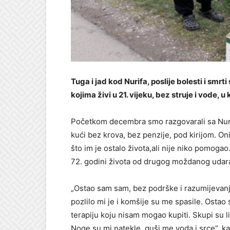
Tuga i jad kod Nurifa, poslije bolesti i smrti
kojima živi u 21. vijeku, bez struje i vode, u
Početkom decembra smo razgovarali sa Nurifo
kući bez krova, bez penzije, pod kirijom. O
što im je ostalo života,ali nije niko pomoga
72. godini života od drugog moždanog udara,
„Ostao sam sam, bez podrške i razumijevanja,
pozlilo mi je i komšije su me spasile. Osta
terapiju koju nisam mogao kupiti. Skupi su l
Noge su mi natekle, guši me voda i srce“, ka