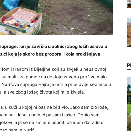
 supruge. I on je završio u bolnici zbog loših uslova u
 kući koja je skoro bez prozora, i koja prokišnjava.
P
m i Hajrom iz Bijeljine koji su živjeli u neuslovnoj
ni su molili za pomoć da dostojanstveno prožive malo
o. Nurifova supruga Hajra je umrla prije dvije sedmice u
 a sve zbog lošeg života kojim je živjela.
 u kući u kojoj ni pas ne bi živio. Jako sam bio loše,
o sam par dana u bolnici pa sam izašao. Dobio sam
ijekovi, a ja se ne smijem usuditi da idem da radim.
zao nam je Nurif.