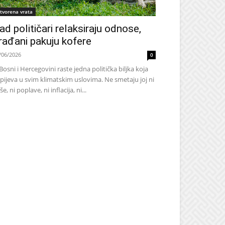
tvorena vrata
ad političari relaksiraju odnose,
rađani pakuju kofere
/06/2026
0
Bosni i Hercegovini raste jedna politička biljka koja
pijeva u svim klimatskim uslovima. Ne smetaju joj ni
še, ni poplave, ni inflacija, ni...