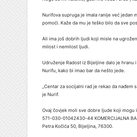
Nurifova supruga je imala ranije već jedan m
pomoći. Kaže da mu je teško bilo da sve post
Ali ima još dobrih ljudi koji misle na ugro
milost i nemilost ljudi.
Udruženje Radost iz Bijeljine dalo je hranu
Nurifu, kako bi imao bar da nešto jede.
„Centar za socijalni rad je rekao da nađem sm
je Nurif.
Ovaj čovjek moli sve dobre ljude koji mogu
571-030-01042430-44 KOMERCIJALNA BANKA, i
Petra Kočića 50, Bijeljina, 76300.