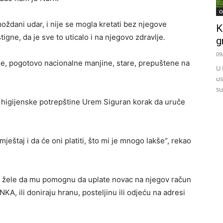
O
oždani udar, i nije se mogla kretati bez njegove
K
igne, da je sve to uticalo i na njegovo zdravlje.
g
09
žene, pogotovo nacionalne manjine, stare, prepuštene na
U 
us
su
 i higijenske potrepštine Urem Siguran korak da uruče
ještaj i da će oni platiti, što mi je mnogo lakše“, rekao
 i žele da mu pomognu da uplate novac na njegov račun
li doniraju hranu, posteljinu ili odjeću na adresi