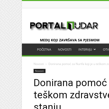
UDAR
MEDIJ KOJI ZAVRŠAVA SA PJESMOM
POČETNA
NOVOSTI
INTERVJU
OTV
Novosti
Donirana pomoć za Nurifa koji je u teškom z
Novosti
Donirana pomoć z
teškom zdravstv
stanju