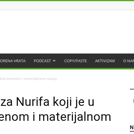
ORENA VRATA
PODCAST
COPY/PASTE
AKTIVIZAM
O NA
dravstvenom i materijalnom stanju
a Nurifa koji je u
enom i materijalnom
N