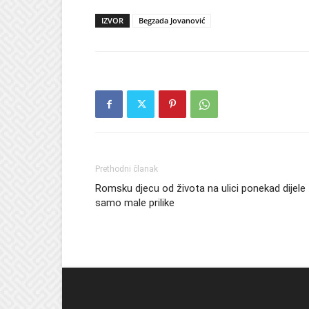
IZVOR
Begzada Jovanović
Prethodni članak
Romsku djecu od života na ulici ponekad dijele
samo male prilike