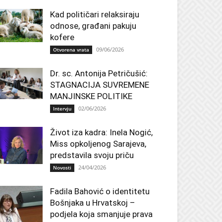
Kad političari relaksiraju
odnose, građani pakuju
kofere
09/06/2026
Otvorena vrata
Dr. sc. Antonija Petričušić:
STAGNACIJA SUVREMENE
MANJINSKE POLITIKE
02/06/2026
Intervju
Život iza kadra: Inela Nogić,
Miss opkoljenog Sarajeva,
predstavila svoju priču
24/04/2026
Novosti
Fadila Bahović o identitetu
Bošnjaka u Hrvatskoj –
podjela koja smanjuje prava