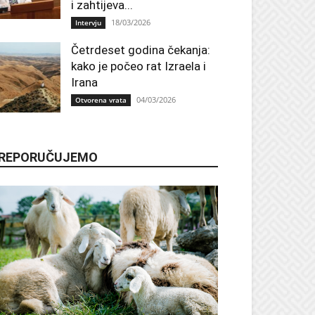
i zahtijeva...
18/03/2026
Intervju
Četrdeset godina čekanja:
kako je počeo rat Izraela i
Irana
04/03/2026
Otvorena vrata
REPORUČUJEMO