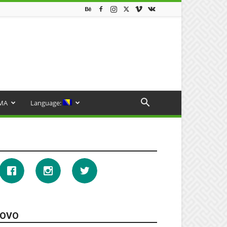
MA
Language:
OVO