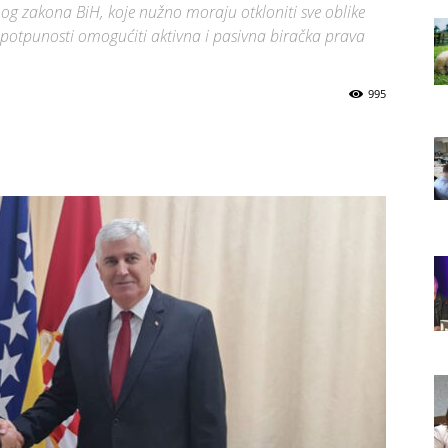
og zakona BiH, koje nužno moraju otkloniti sve oblike
u potpunosti omogućiti aktivna i pasivna biračka prava
995