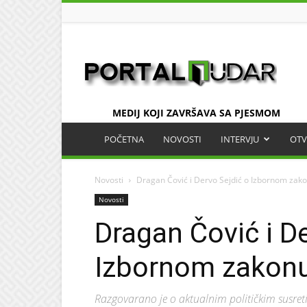
UDAR
MEDIJ KOJI ZAVRŠAVA SA PJESMOM
POČETNA
NOVOSTI
INTERVJU
OTV
Novosti
Dragan Čović i Dervo Sejdić o Izbornom zak
Novosti
Dragan Čović i D
Izbornom zakonu
Razgovarano je o aktualnim političkim susre