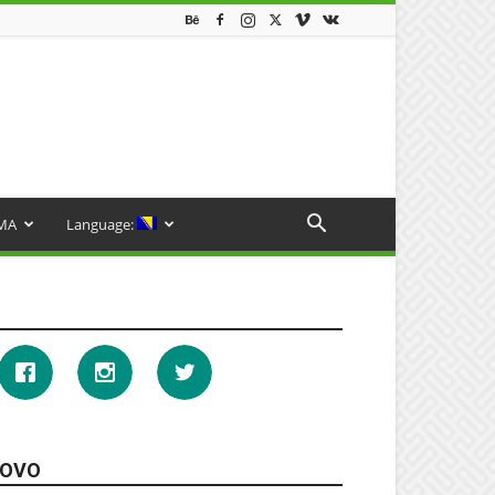
MA
Language:
OVO