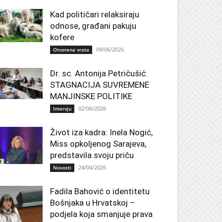
Kad političari relaksiraju
odnose, građani pakuju
kofere
09/06/2026
Otvorena vrata
Dr. sc. Antonija Petričušić:
STAGNACIJA SUVREMENE
MANJINSKE POLITIKE
02/06/2026
Intervju
Život iza kadra: Inela Nogić,
Miss opkoljenog Sarajeva,
predstavila svoju priču
24/04/2026
Novosti
Fadila Bahović o identitetu
Bošnjaka u Hrvatskoj –
podjela koja smanjuje prava