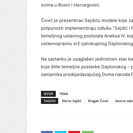
svima u Bosni i Hercegovini.
Čović je prezentirao Sejdiću modele koje zago
potpunosti implementiraju odluku “Sejdić i Fi
temeljnog ustavnog postulata Aneksa IV. koj
ustavnopravnu srž cjelokupnog Daytonsko
Na sastanku je usaglašen jedinstven stav 
koje štite temeljne postavke Daytonskog –
zamjenika predsjedavajućeg Doma naroda 
IZVOR
FENA
TAGOVI
Dervo Sejdić
Dragan Čović
izborni zak