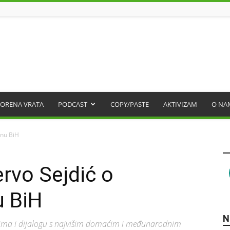
ORENA VRATA
PODCAST
COPY/PASTE
AKTIVIZAM
O NA
onu BiH
ervo Sejdić o
 BiH
N
tima i dijalogu s najvišim domaćim i međunarodnim