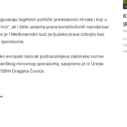
O
K
varaju legitimni politički predstavnici Hrvata i koji u
g
nci”, ali i štite ustavna prava konstitutivnih naroda kao
09
e je i Međunarodni sud za ljudska prava izdvojio kao
U 
g sporazuma.
us
su
kako evropski iskorak podrazumijeva zakonske norme
 pariškog mirovnog sporazuma, saopćeno je iz Ureda
PSBiH Dragana Čovića.
on