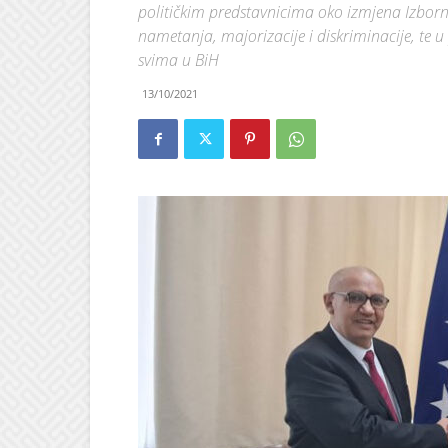
političkim predstavnicima oko izmjena Izborn
nametanja, majorizacije i diskriminacije, te 
svima u BiH
13/10/2021