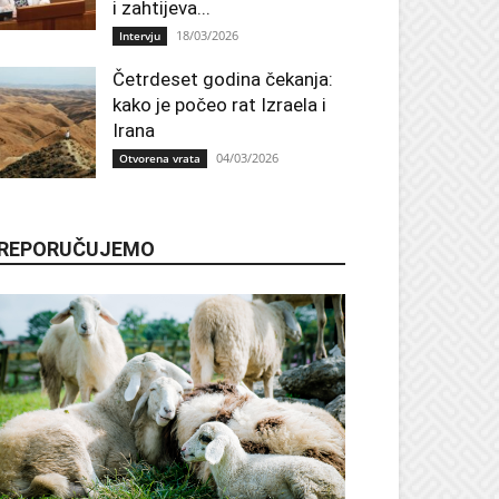
i zahtijeva...
18/03/2026
Intervju
Četrdeset godina čekanja:
kako je počeo rat Izraela i
Irana
04/03/2026
Otvorena vrata
REPORUČUJEMO