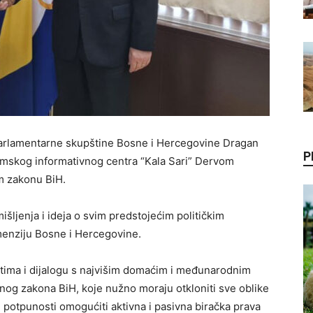
rlamentarne skupštine Bosne i Hercegovine Dragan
P
mskog informativnog centra “Kala Sari” Dervom
m zakonu BiH.
išljenja i ideja o svim predstojećim političkim
menziju Bosne i Hercegovine.
etima i dijalogu s najvišim domaćim i međunarodnim
nog zakona BiH, koje nužno moraju otkloniti sve oblike
 u potpunosti omogućiti aktivna i pasivna biračka prava