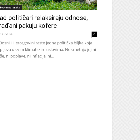
tvorena vrata
ad političari relaksiraju odnose,
rađani pakuju kofere
/06/2026
0
Bosni i Hercegovini raste jedna politička biljka koja
pijeva u svim klimatskim uslovima. Ne smetaju joj ni
še, ni poplave, ni inflacija, ni...