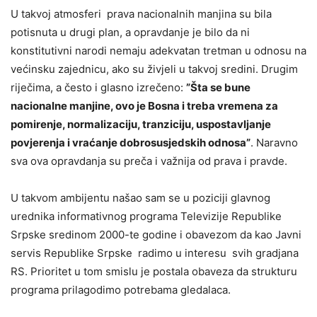
U takvoj atmosferi prava nacionalnih manjina su bila
potisnuta u drugi plan, a opravdanje je bilo da ni
konstitutivni narodi nemaju adekvatan tretman u odnosu na
većinsku zajednicu, ako su živjeli u takvoj sredini. Drugim
riječima, a često i glasno izrečeno:
”Šta se bune
nacionalne manjine, ovo je Bosna i treba vremena za
pomirenje, normalizaciju, tranziciju, uspostavljanje
povjerenja i vraćanje dobrosusjedskih odnosa”
. Naravno
sva ova opravdanja su preča i važnija od prava i pravde.
U takvom ambijentu našao sam se u poziciji glavnog
urednika informativnog programa Televizije Republike
Srpske sredinom 2000-te godine i obavezom da kao Javni
servis Republike Srpske radimo u interesu svih gradjana
RS. Prioritet u tom smislu je postala obaveza da strukturu
programa prilagodimo potrebama gledalaca.