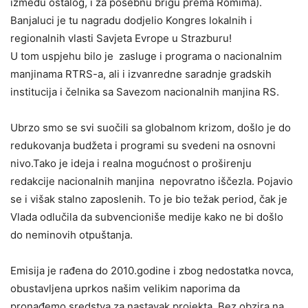
između ostalog, i za posebnu brigu prema Romima).
Banjaluci je tu nagradu dodjelio Kongres lokalnih i
regionalnih vlasti Savjeta Evrope u Strazburu!
U tom uspjehu bilo je zasluge i programa o nacionalnim
manjinama RTRS-a, ali i izvanredne saradnje gradskih
institucija i čelnika sa Savezom nacionalnih manjina RS.
Ubrzo smo se svi suočili sa globalnom krizom, došlo je do
redukovanja budžeta i programi su svedeni na osnovni
nivo.Tako je ideja i realna mogućnost o proširenju
redakcije nacionalnih manjina nepovratno iščezla. Pojavio
se i višak stalno zaposlenih. To je bio težak period, čak je
Vlada odlučila da subvencioniše medije kako ne bi došlo
do neminovih otpuštanja.
Emisija je rađena do 2010.godine i zbog nedostatka novca,
obustavljena uprkos našim velikim naporima da
pronađemo sredstva za nastavak projekta. Bez obzira na