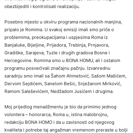
obezbijediti i kontrolisati realizaciju.
Posebno mjesto u okviru programa nacionalnih manjina,
pripalo je Romima. U svakoj emisiji imali smo priče o
problemima, preokupacijama i uspjesima Roma iz
Banjaluke, Bijeljine, Prijedora, Trebinja, Prnjavora,
Gradiške, Sarajeva, Tuzle i drugih gradova Bosne i
Hercegovine. Romima smo u BONA HOMU, ali i ostalom
programu posvećivali značajnu pažnju. Izvanrednu
saradnju smo imali sa Šahom Ahmetović, Sašom Mašićem,
Dervom Sejdićem, Sanelom Bešic, Snježanom Mirković,
Ramom Saleševićem, Nedžadom Jusićem i drugima.
Moj prijedlog menadžmentu je bio da primimo jednog
volontera – honorarca, Roma u, istina malobrojnu,
redakciju BONA HOMO i da u zavisnosti od njegovog
kvaliteta i potrebe taj angažman vremenom preraste u bolji