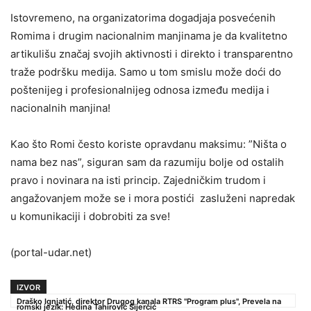
Istovremeno, na organizatorima dogadjaja posvećenih
Romima i drugim nacionalnim manjinama je da kvalitetno
artikulišu značaj svojih aktivnosti i direkto i transparentno
traže podršku medija. Samo u tom smislu može doći do
poštenijeg i profesionalnijeg odnosa između medija i
nacionalnih manjina!
Kao što Romi često koriste opravdanu maksimu: ”Ništa o
nama bez nas”, siguran sam da razumiju bolje od ostalih
pravo i novinara na isti princip. Zajedničkim trudom i
angažovanjem može se i mora postići zasluženi napredak
u komunikaciji i dobrobiti za sve!
(portal-udar.net)
IZVOR
Draško Ignjatić, direktor Drugog kanala RTRS "Program plus", Prevela na
romski jezik: Hedina Tahirović Sijerčić