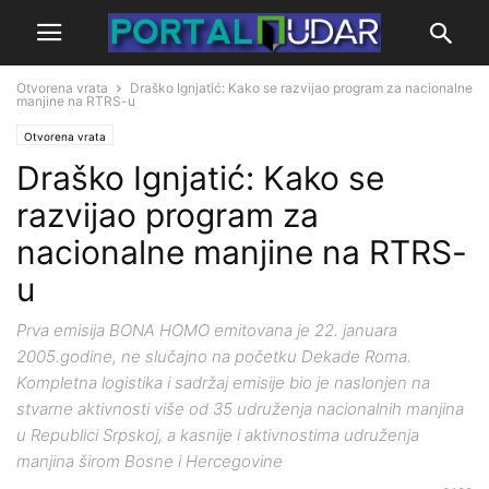
Otvorena vrata
Draško Ignjatić: Kako se razvijao program za nacionalne
manjine na RTRS-u
Otvorena vrata
Draško Ignjatić: Kako se
razvijao program za
nacionalne manjine na RTRS-
u
Prva emisija BONA HOMO emitovana je 22. januara
2005.godine, ne slučajno na početku Dekade Roma.
Kompletna logistika i sadržaj emisije bio je naslonjen na
stvarne aktivnosti više od 35 udruženja nacionalnih manjina
u Republici Srpskoj, a kasnije i aktivnostima udruženja
manjina širom Bosne i Hercegovine