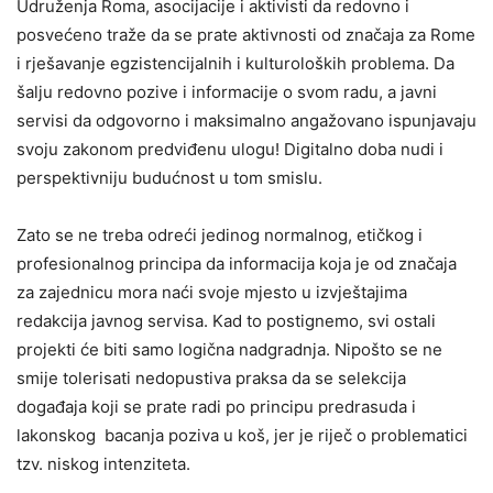
Udruženja Roma, asocijacije i aktivisti da redovno i
posvećeno traže da se prate aktivnosti od značaja za Rome
i rješavanje egzistencijalnih i kulturoloških problema. Da
šalju redovno pozive i informacije o svom radu, a javni
servisi da odgovorno i maksimalno angažovano ispunjavaju
svoju zakonom predviđenu ulogu! Digitalno doba nudi i
perspektivniju budućnost u tom smislu.
Zato se ne treba odreći jedinog normalnog, etičkog i
profesionalnog principa da informacija koja je od značaja
za zajednicu mora naći svoje mjesto u izvještajima
redakcija javnog servisa. Kad to postignemo, svi ostali
projekti će biti samo logična nadgradnja. Nipošto se ne
smije tolerisati nedopustiva praksa da se selekcija
događaja koji se prate radi po principu predrasuda i
lakonskog bacanja poziva u koš, jer je riječ o problematici
tzv. niskog intenziteta.