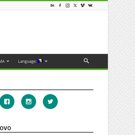
MA
Language:
OVO