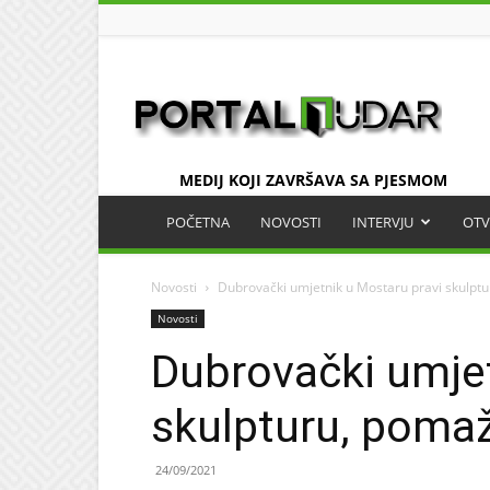
UDAR
MEDIJ KOJI ZAVRŠAVA SA PJESMOM
POČETNA
NOVOSTI
INTERVJU
OTV
Novosti
Dubrovački umjetnik u Mostaru pravi skulp
Novosti
Dubrovački umjet
skulpturu, poma
24/09/2021