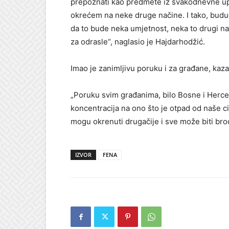
prepoznati kao predmete iz svakodnevne upo
okrećem na neke druge načine. I tako, buduć
da to bude neka umjetnost, neka to drugi na
za odrasle“, naglasio je Hajdarhodžić.
Imao je zanimljivu poruku i za građane, kaz
„Poruku svim građanima, bilo Bosne i Hercego
koncentracija na ono što je otpad od naše civ
mogu okrenuti drugačije i sve može biti brod
IZVOR
FENA