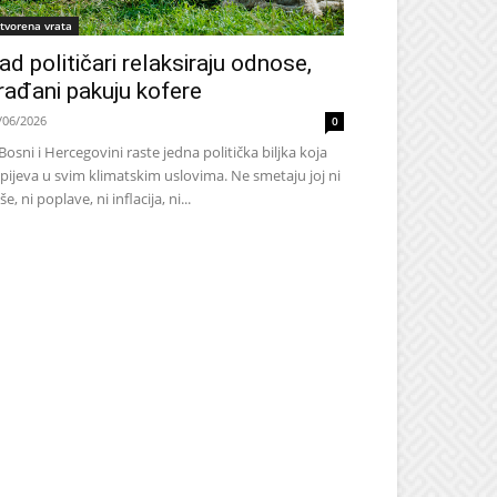
tvorena vrata
ad političari relaksiraju odnose,
rađani pakuju kofere
/06/2026
0
Bosni i Hercegovini raste jedna politička biljka koja
pijeva u svim klimatskim uslovima. Ne smetaju joj ni
še, ni poplave, ni inflacija, ni...