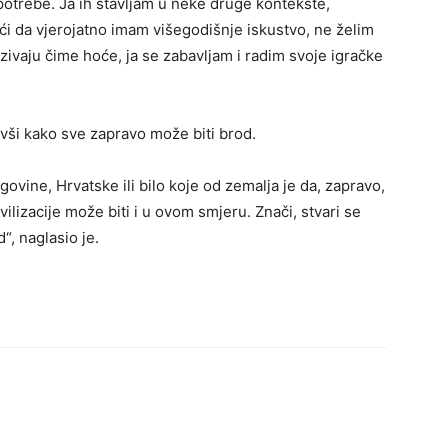
trebe. Ja ih stavljam u neke druge kontekste,
i da vjerojatno imam višegodišnje iskustvo, ne želim
zivaju čime hoće, ja se zabavljam i radim svoje igračke
avši kako sve zapravo može biti brod.
vine, Hrvatske ili bilo koje od zemalja je da, zapravo,
ilizacije može biti i u ovom smjeru. Znači, stvari se
“, naglasio je.