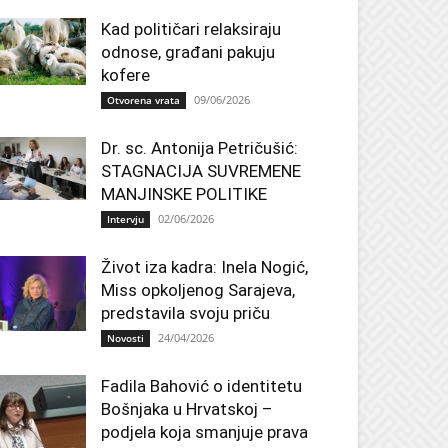
Kad političari relaksiraju
odnose, građani pakuju
kofere
09/06/2026
Otvorena vrata
Dr. sc. Antonija Petričušić:
STAGNACIJA SUVREMENE
MANJINSKE POLITIKE
02/06/2026
Intervju
Život iza kadra: Inela Nogić,
Miss opkoljenog Sarajeva,
predstavila svoju priču
24/04/2026
Novosti
Fadila Bahović o identitetu
Bošnjaka u Hrvatskoj –
podjela koja smanjuje prava