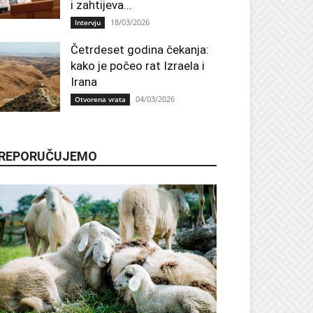
i zahtijeva...
18/03/2026
Intervju
Četrdeset godina čekanja:
kako je počeo rat Izraela i
Irana
04/03/2026
Otvorena vrata
REPORUČUJEMO