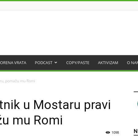
ORENA VRATA
PODCAST
COPY/PASTE
AKTIVIZAM
O NA
turu, pomažu mu Romi
nik u Mostaru pravi
žu mu Romi
N
1098