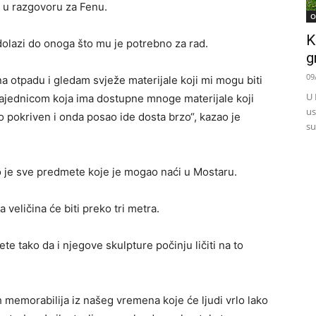
ć u razgovoru za Fenu.
O
K
olazi do onoga što mu je potrebno za rad.
g
09
a otpadu i gledam svježe materijale koji mi mogu biti
U 
ajednicom koja ima dostupne mnoge materijale koji
us
o pokriven i onda posao ide dosta brzo“, kazao je
su
o je sve predmete koje je mogao naći u Mostaru.
veličina će biti preko tri metra.
e tako da i njegove skulpture počinju ličiti na to
ih memorabilija iz našeg vremena koje će ljudi vrlo lako