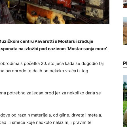
Muzičkom centru Pavarotti u Mostaru izrađuje
eksponata na izložbi pod nazivom ‘Mostar sanja more’.
P
robrodima s početka 20. stoljeća kada se dogodio taj
na parobrode te da ih on nekako vraća iz tog
ena potrebno za jedan brod jer za nekoliko dana se
dove od raznih materijala, od gline, drveta i metala.
tpad ili smeće koje naokolo nalazim, i pravim te