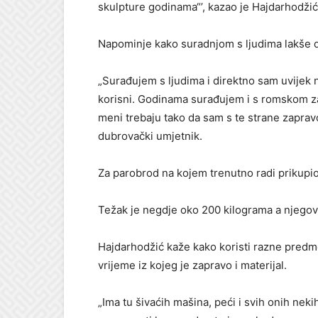
skulpture godinama“’, kazao je Hajdarhodži
Napominje kako suradnjom s ljudima lakše d
„Surađujem s ljudima i direktno sam uvijek n
korisni. Godinama surađujem i s romskom z
meni trebaju tako da sam s te strane zaprav
dubrovački umjetnik.
Za parobrod na kojem trenutno radi prikupi
Težak je negdje oko 200 kilograma a njegova 
Hajdarhodžić kaže kako koristi razne predmet
vrijeme iz kojeg je zapravo i materijal.
„Ima tu šivaćih mašina, peći i svih onih nek