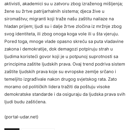
aktivisti, akademici su u zatvoru zbog izraženog mišljenja;
žene su žrtve patrijarhalnih sistema; djeca žive u
siromaštvu; migranti koji traže našu zaštitu nailaze na
hladan prijem; ljudi su i dalje žrtve zločina iz mržnje zbog
svog identiteta, ili zbog onoga koga vole ili u šta vjeruju.
Pored toga, mnoge vlade opasno skreću sa puta vladavine
zakona i demokratije, dok demagozi potpiruju strah u
ljudima koristeći govor koji je u potpunoj suprotnosti sa
principima zaštite ljudskih prava. Ovaj trend podriva sistem
zaštite ljudskih prava koje su evropske zemlje srčano i
temeljito izgrađivale nakon drugog svjetskog rata. Zato
moramo od političkih lidera tražiti da poštuju visoke
demokratske standarde i da osiguraju da ljudska prava svih
ljudi budu zaštićena.
(portal-udar.net)