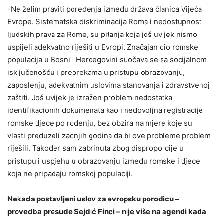
-Ne želim praviti poređenja između država članica Vijeća
Evrope. Sistematska diskriminacija Roma i nedostupnost
ljudskih prava za Rome, su pitanja koja još uvijek nismo
uspijeli adekvatno riješiti u Evropi. Značajan dio romske
populacija u Bosni i Hercegovini suočava se sa socijalnom
isključenošću i preprekama u pristupu obrazovanju,
zaposlenju, adekvatnim uslovima stanovanja i zdravstvenoj
zaštiti. Još uvijek je izražen problem nedostatka
identifikacionih dokumenata kao i nedovoljna registracije
romske djece po rođenju, bez obzira na mjere koje su
vlasti preduzeli zadnjih godina da bi ove probleme problem
riješili. Također sam zabrinuta zbog disproporcije u
pristupu i uspjehu u obrazovanju između romske i djece
koja ne pripadaju romskoj populaciji.
Nekada postavljeni uslov za evropsku porodicu –
provedba presude Sejdić Finci – nije više na agendi kada