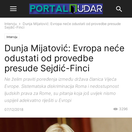
Intervju
Dunja Mijatović: Evropa neće odustati od provedbe presude
Sejdić-Finci
Intervju
Dunja Mijatović: Evropa neće
odustati od provedbe
presude Sejdić-Finci
Ne želim praviti poređenja između država članica Vijeća
Evrope. Sistematska diskriminacija Roma i nedostupnost
ljudskih prava za Rome, su pitanja koja još uvijek nismo
uspijeli adekvatno riješiti u Evropi
3296
07/12/2018