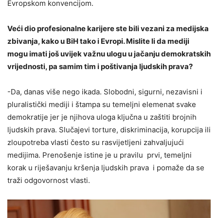
Evropskom konvencijom.
Veći dio profesionalne karijere ste bili vezani za medijska
zbivanja, kako u BiH tako i Evropi. Mislite li da mediji
mogu imati još uvijek važnu ulogu u jačanju demokratskih
vrijednosti, pa samim tim i poštivanja ljudskih prava?
-Da, danas više nego ikada. Slobodni, sigurni, nezavisni i
pluralistički mediji i štampa su temeljni elemenat svake
demokratije jer je njihova uloga ključna u zaštiti brojnih
ljudskih prava. Slučajevi torture, diskriminacija, korupcija ili
zloupotreba vlasti često su rasvijetljeni zahvaljujući
medijima. Prenošenje istine je u pravilu prvi, temeljni
korak u riješavanju kršenja ljudskih prava i pomaže da se
traži odgovornost vlasti.