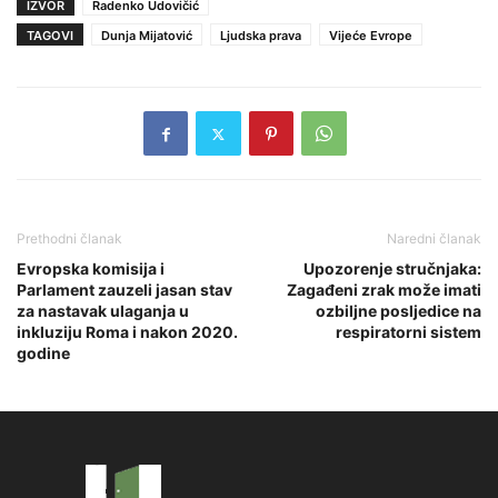
IZVOR
Radenko Udovičić
TAGOVI
Dunja Mijatović
Ljudska prava
Vijeće Evrope
Prethodni članak
Naredni članak
Evropska komisija i
Upozorenje stručnjaka:
Parlament zauzeli jasan stav
Zagađeni zrak može imati
za nastavak ulaganja u
ozbiljne posljedice na
inkluziju Roma i nakon 2020.
respiratorni sistem
godine