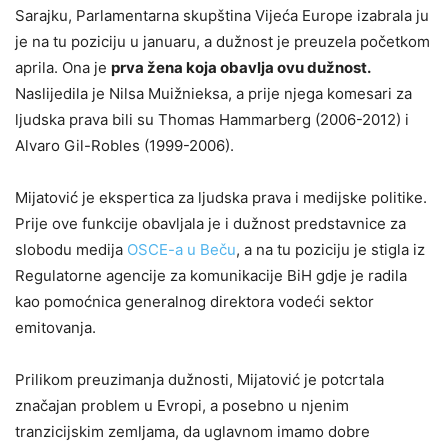
Sarajku, Parlamentarna skupština Vijeća Europe izabrala ju
je na tu poziciju u januaru, a dužnost je preuzela početkom
aprila. Ona je
prva žena koja obavlja ovu dužnost
.
Naslijedila je Nilsa Muižnieksa, a prije njega komesari za
ljudska prava bili su Thomas Hammarberg (2006-2012) i
Alvaro Gil-Robles (1999-2006).
Mijatović je ekspertica za ljudska prava i medijske politike.
Prije ove funkcije obavljala je i dužnost predstavnice za
slobodu medija
OSCE-a u Beču
, a na tu poziciju je stigla iz
Regulatorne agencije za komunikacije BiH gdje je radila
kao pomoćnica generalnog direktora vodeći sektor
emitovanja.
Prilikom preuzimanja dužnosti, Mijatović je potcrtala
značajan problem u Evropi, a posebno u njenim
tranzicijskim zemljama, da uglavnom imamo dobre