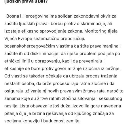
ljudskih prava u BiH?
-Bosna i Hercegovina ima solidan zakonodavni okvir za
zaštitu ljudskih prava i borbu protiv diskriminacije, ali
izostaje efikasno sprovodjenje zakona. Monitoring tijela
Vijeća Evrope sistematično preporučuju
bosanskohercegovačkim vlastima da štite prava manjina i
zaštite ih od diskriminacije, da riješe problem podijela po
etničkoj liniji u obrazovanju, kao i da preveniraju i
efikasnije se bore protiv govor mržnje i zločina iz mržnje.
Od vlasti se također očekuje da ubrzaju proces traženja
nestalih osoba, da brže procesuiraju ratne zločine i da
osiguraju uživanje njihovih prava svim žrtava rata, naročito
ženama koje su žrtve ratnih zločina silovanja i seksualnog
nasilja. Lista obaveza je još duža. Izdvojila gore navedena
pitanja čije je brzina rješavanja od ključnog značaja za
socijanu koheziju i budućnost zemlje.