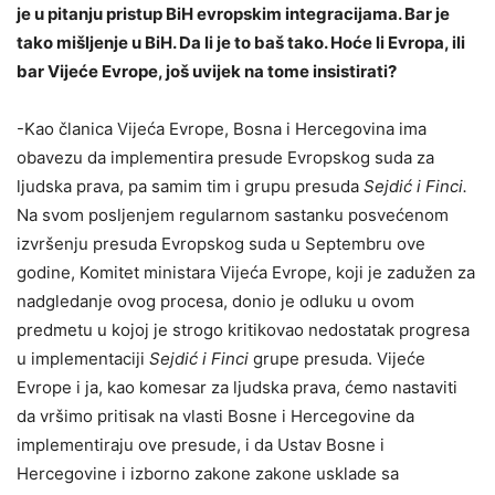
je u pitanju pristup BiH evropskim integracijama. Bar je
tako mišljenje u BiH. Da li je to baš tako. Hoće li Evropa, ili
bar Vijeće Evrope, još uvijek na tome insistirati?
-Kao članica Vijeća Evrope, Bosna i Hercegovina ima
obavezu da implementira presude Evropskog suda za
ljudska prava, pa samim tim i grupu presuda
Sejdić i Finci.
Na svom posljenjem regularnom sastanku posvećenom
izvršenju presuda Evropskog suda u Septembru ove
godine, Komitet ministara Vijeća Evrope, koji je zadužen za
nadgledanje ovog procesa, donio je odluku u ovom
predmetu u kojoj je strogo kritikovao nedostatak progresa
u implementaciji
Sejdić i Finci
grupe presuda. Vijeće
Evrope i ja, kao komesar za ljudska prava, ćemo nastaviti
da vršimo pritisak na vlasti Bosne i Hercegovine da
implementiraju ove presude, i da Ustav Bosne i
Hercegovine i izborno zakone zakone usklade sa