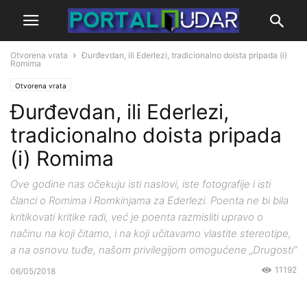
Otvorena vrata
Đurđevdan, ili Ederlezi, tradicionalno doista pripada (i)
Romima
Otvorena vrata
Đurđevdan, ili Ederlezi,
tradicionalno doista pripada
(i) Romima
Ove godine nas očekuju isti naslovi, iste fotografije i isti
članci o Romima i Romkinjama za Ederlezi. Poenta ne bi bila
kritikovati kritike radi, već je poenta razmisliti upravo o
načinu na koji čitamo, i na koji učitavamo vlastite stereotipe,
a na osnovu tuđe, našom privilegijom omogućene „Drugosti“
11192
06/05/2018