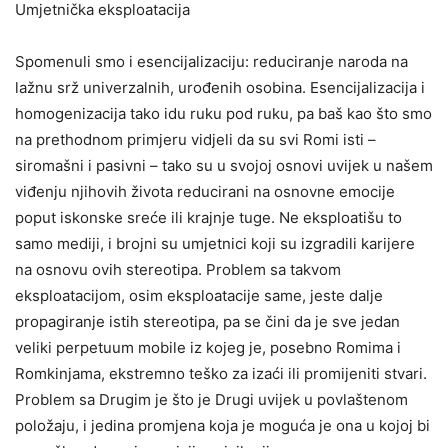
Umjetnička eksploatacija
Spomenuli smo i esencijalizaciju: reduciranje naroda na
lažnu srž univerzalnih, urođenih osobina. Esencijalizacija i
homogenizacija tako idu ruku pod ruku, pa baš kao što smo
na prethodnom primjeru vidjeli da su svi Romi isti –
siromašni i pasivni – tako su u svojoj osnovi uvijek u našem
viđenju njihovih života reducirani na osnovne emocije
poput iskonske sreće ili krajnje tuge. Ne eksploatišu to
samo mediji, i brojni su umjetnici koji su izgradili karijere
na osnovu ovih stereotipa. Problem sa takvom
eksploatacijom, osim eksploatacije same, jeste dalje
propagiranje istih stereotipa, pa se čini da je sve jedan
veliki perpetuum mobile iz kojeg je, posebno Romima i
Romkinjama, ekstremno teško za izaći ili promijeniti stvari.
Problem sa Drugim je što je Drugi uvijek u povlaštenom
položaju, i jedina promjena koja je moguća je ona u kojoj bi