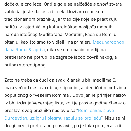
dočekuje proljeće. Ondje gdje se najčešće
a priori
stvara
zabluda, jeste da se radi o ekskluzivno romskom
tradicionalnom prazniku, jer tradicije koje se praktikuju
potiču iz zajedničkog kulturološkog nasljeđa mnogih
naroda istočnog Mediterana. Međutim, kada su Romi u
pitanju, kao što smo to vidjeli i na primjeru
Međunarodnog
dana Roma 8. aprila
, niko se u domaćim medijima
pretjerano ne potrudi da zagrebe ispod površinskog, a
pritom stereotipnog.
Zato ne treba da čudi da svaki članak u bh. medijima 6.
maja već od naslova obiluje tipičnim, a identičnim motivima
poput onog o “veselim Romima”. Dovoljan je primjer naslov
iz bh. izdanja Večernjeg lista, koji je prošle godine članak o
proslavi ovog praznika naslovio sa “
Romi danas slave
Đurđevdan, uz igru i pjesmu raduju se proljeću
“. Nisu se ni
drugi mediji pretjerano proslavili, pa je tako primjera radi,