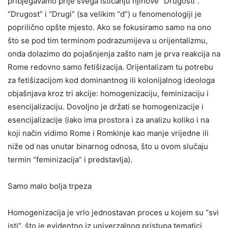
pribjegavamo prije svega isticanju njihove “Drugosti”.
“Drugost” i “Drugi” (sa velikim “d”) u fenomenologiji je
poprilično opšte mjesto. Ako se fokusiramo samo na ono
što se pod tim terminom podrazumijeva u orijentalizmu,
onda dolazimo do pojašnjenja zašto nam je prva reakcija na
Rome redovno samo fetišizacija. Orijentalizam tu potrebu
za fetišizacijom kod dominantnog ili kolonijalnog ideologa
objašnjava kroz tri akcije: homogenizaciju, feminizaciju i
esencijalizaciju. Dovoljno je držati se homogenizacije i
esencijalizacije (iako ima prostora i za analizu koliko i na
koji način vidimo Rome i Romkinje kao manje vrijedne ili
niže od nas unutar binarnog odnosa, što u ovom slučaju
termin “feminizacija” i predstavlja).
Samo malo bolja trpeza
Homogenizacija je vrlo jednostavan proces u kojem su “svi
isti”, što je evidentno iz univerzalnog pristupa tematici