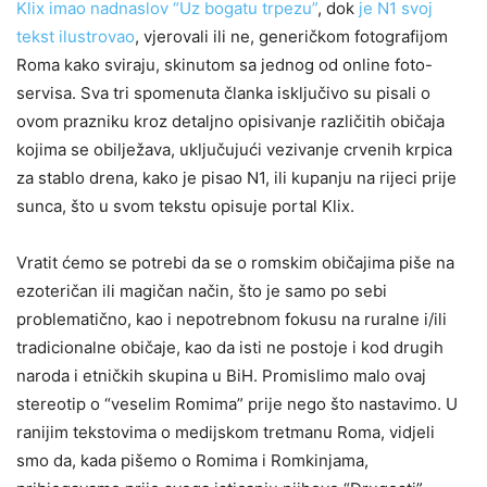
Klix imao nadnaslov “Uz bogatu trpezu”
, dok
je N1 svoj
tekst ilustrovao
, vjerovali ili ne, generičkom fotografijom
Roma kako sviraju, skinutom sa jednog od online foto-
servisa. Sva tri spomenuta članka isključivo su pisali o
ovom prazniku kroz detaljno opisivanje različitih običaja
kojima se obilježava, uključujući vezivanje crvenih krpica
za stablo drena, kako je pisao N1, ili kupanju na rijeci prije
sunca, što u svom tekstu opisuje portal Klix.
Vratit ćemo se potrebi da se o romskim običajima piše na
ezoteričan ili magičan način, što je samo po sebi
problematično, kao i nepotrebnom fokusu na ruralne i/ili
tradicionalne običaje, kao da isti ne postoje i kod drugih
naroda i etničkih skupina u BiH. Promislimo malo ovaj
stereotip o “veselim Romima” prije nego što nastavimo. U
ranijim tekstovima o medijskom tretmanu Roma, vidjeli
smo da, kada pišemo o Romima i Romkinjama,