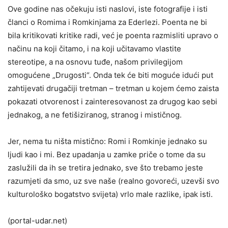
Ove godine nas očekuju isti naslovi, iste fotografije i isti
članci o Romima i Romkinjama za Ederlezi. Poenta ne bi
bila kritikovati kritike radi, već je poenta razmisliti upravo o
načinu na koji čitamo, i na koji učitavamo vlastite
stereotipe, a na osnovu tuđe, našom privilegijom
omogućene „Drugosti“. Onda tek će biti moguće idući put
zahtijevati drugačiji tretman – tretman u kojem ćemo zaista
pokazati otvorenost i zainteresovanost za drugog kao sebi
jednakog, a ne fetišiziranog, stranog i mističnog.
Jer, nema tu ništa mistično: Romi i Romkinje jednako su
ljudi kao i mi. Bez upadanja u zamke priče o tome da su
zaslužili da ih se tretira jednako, sve što trebamo jeste
razumjeti da smo, uz sve naše (realno govoreći, uzevši svo
kulturološko bogatstvo svijeta) vrlo male razlike, ipak isti.
(portal-udar.net)