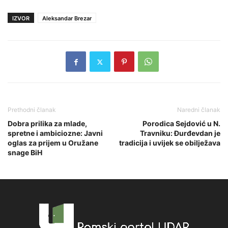
IZVOR
Aleksandar Brezar
Prethodni članak
Naredni članak
Dobra prilika za mlade,
Porodica Sejdović u N.
spretne i ambiciozne: Javni
Travniku: Đurđevdan je
oglas za prijem u Oružane
tradicija i uvijek se obilježava
snage BiH