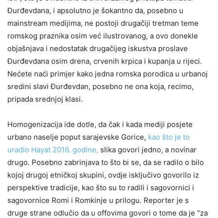
Đurđevdana, i apsolutno je šokantno da, posebno u
mainstream medijima, ne postoji drugačiji tretman teme
romskog praznika osim već ilustrovanog, a ovo donekle
objašnjava i nedostatak drugačijeg iskustva proslave
Đurđevdana osim drena, crvenih krpica i kupanja u rijeci.
Nećete naći primjer kako jedna romska porodica u urbanoj
sredini slavi Đurđevdan, posebno ne ona koja, recimo,
pripada srednjoj klasi.
Homogenizacija ide dotle, da čak i kada mediji posjete
urbano naselje poput sarajevske Gorice,
kao što je to
uradio Hayat 2016. godine,
slika govori jedno, a novinar
drugo. Posebno zabrinjava to što bi se, da se radilo o bilo
kojoj drugoj etničkoj skupini, ovdje isključivo govorilo iz
perspektive tradicije, kao što su to radili i sagovornici i
sagovornice Romi i Romkinje u prilogu. Reporter je s
druge strane odlučio da u offovima govori o tome da je “za