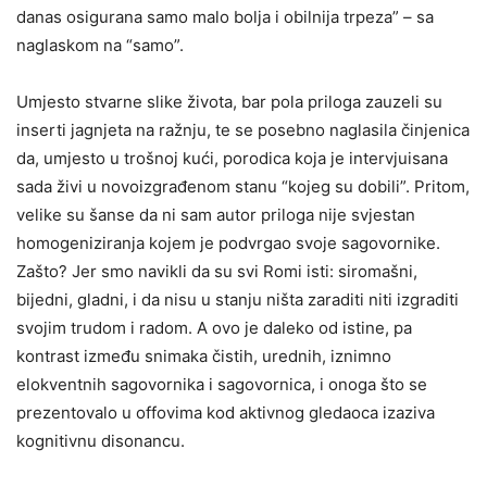
danas osigurana samo malo bolja i obilnija trpeza” – sa
naglaskom na “samo”.
Umjesto stvarne slike života, bar pola priloga zauzeli su
inserti jagnjeta na ražnju, te se posebno naglasila činjenica
da, umjesto u trošnoj kući, porodica koja je intervjuisana
sada živi u novoizgrađenom stanu “kojeg su dobili”. Pritom,
velike su šanse da ni sam autor priloga nije svjestan
homogeniziranja kojem je podvrgao svoje sagovornike.
Zašto? Jer smo navikli da su svi Romi isti: siromašni,
bijedni, gladni, i da nisu u stanju ništa zaraditi niti izgraditi
svojim trudom i radom. A ovo je daleko od istine, pa
kontrast između snimaka čistih, urednih, iznimno
elokventnih sagovornika i sagovornica, i onoga što se
prezentovalo u offovima kod aktivnog gledaoca izaziva
kognitivnu disonancu.