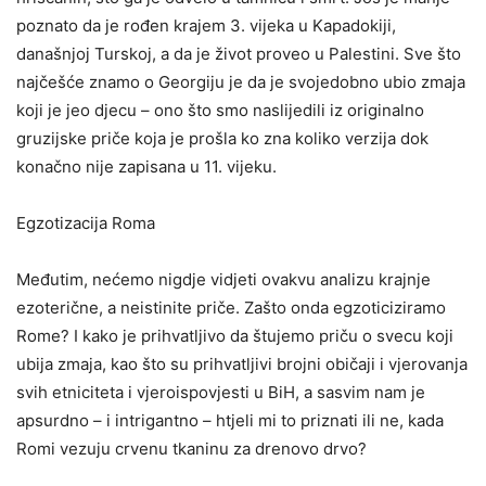
poznato da je rođen krajem 3. vijeka u Kapadokiji,
današnjoj Turskoj, a da je život proveo u Palestini. Sve što
najčešće znamo o Georgiju je da je svojedobno ubio zmaja
koji je jeo djecu – ono što smo naslijedili iz originalno
gruzijske priče koja je prošla ko zna koliko verzija dok
konačno nije zapisana u 11. vijeku.
Egzotizacija Roma
Međutim, nećemo nigdje vidjeti ovakvu analizu krajnje
ezoterične, a neistinite priče. Zašto onda egzoticiziramo
Rome? I kako je prihvatljivo da štujemo priču o svecu koji
ubija zmaja, kao što su prihvatljivi brojni običaji i vjerovanja
svih etniciteta i vjeroispovjesti u BiH, a sasvim nam je
apsurdno – i intrigantno – htjeli mi to priznati ili ne, kada
Romi vezuju crvenu tkaninu za drenovo drvo?