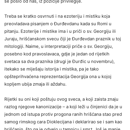
se pošlo od nas, iz pozicije privilegije.
Treba se kratko osvrnuti i na ezoteriju i mistiku koja
preovladava pisanjem o Đurđevdanu kada su Romi u
pitanju. Ezoterije i mistike ima i u priči o sv. Georgiju ili
Juraju, hrišćanskom svecu čiji je Đurđevdan praznik u toj
mitologiji. Naime, u interpretaciji priče o sv. Georgiju,
posebno kod pravoslavaca, gdje je jedan od rijetkih
svetaca sa dva praznika (drugi je Đurđic u novembru),
itekako se miješaju istorija i mistika, pa je tako
opšteprihvaćena reprezentacija Georgija ona u kojoj
kopljem ubija zmaja ili aždahu.
Rijetki su oni koji poštuju ovog sveca, a koji zaista znaju
razlog njegove kanonizacije – a koji leži u činjenici da je u
jednom od istupa protiv progona ranih hrišćana stao pred
samog rimskog cara Dioklecijana i deklarirao se i sam kao
hrišćanin, što ga je odvelo u tamnicu i smrt. Još je manje