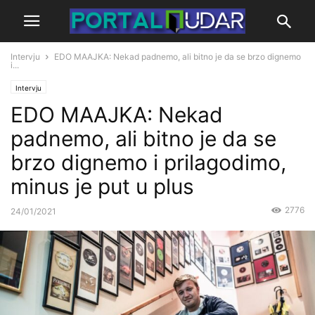
Intervju
EDO MAAJKA: Nekad padnemo, ali bitno je da se brzo dignemo
i...
Intervju
EDO MAAJKA: Nekad
padnemo, ali bitno je da se
brzo dignemo i prilagodimo,
minus je put u plus
2776
24/01/2021