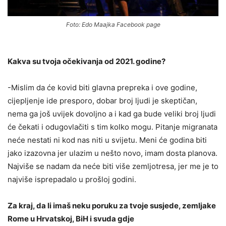
Foto: Edo Maajka Facebook page
Kakva su tvoja očekivanja od 2021. godine?
-Mislim da će kovid biti glavna prepreka i ove godine,
cijepljenje ide presporo, dobar broj ljudi je skeptičan,
nema ga još uvijek dovoljno a i kad ga bude veliki broj ljudi
će čekati i odugovlačiti s tim kolko mogu. Pitanje migranata
neće nestati ni kod nas niti u svijetu. Meni će godina biti
jako izazovna jer ulazim u nešto novo, imam dosta planova.
Najviše se nadam da neće biti više zemljotresa, jer me je to
najviše isprepadalo u prošloj godini.
Za kraj, da li imaš neku poruku za tvoje susjede, zemljake
Rome u Hrvatskoj, BiH i svuda gdje