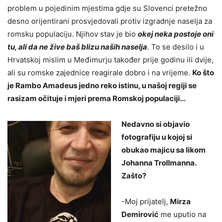
problem u pojedinim mjestima gdje su Slovenci pretežno
desno orijentirani prosvjedovali protiv izgradnje naselja za
romsku populaciju. Njihov stav je bio
okej neka postoje oni
tu, ali da ne žive baš blizu naših naselja
. To se desilo i u
Hrvatskoj mislim u Međimurju također prije godinu ili dvije,
ali su romske zajednice reagirale dobro i na vrijeme.
Ko što
je Rambo Amadeus jedno reko istinu, u našoj regiji se
rasizam očituje i mjeri prema Romskoj populaciji…
Nedavno si objavio
fotografiju u kojoj si
obukao majicu sa likom
Johanna Trollmanna.
Zašto?
-Moj prijatelj,
Mirza
Demirović
me uputio na