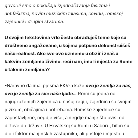
govorili smo o pokušaju izjednačavanja fašizma i
antifašizma, novim muzičkim talasima, covidu, romskoj
zajednici i drugim stvarima.
U svojim tekstovima vrlo često obrađuješ teme koje su
društveno angažovane, u kojima potpuno dekonstruišeš
našu realnost. Ako sve ovo uzmemo u obzir i znaš u
kakvim zemljama živimo, reci nam, ima li mjesta za Rome
u takvim zemljama?
-Naravno da ima, pjesma EKV-a kaže
ovo je zemlja za nas,
ovo je zemlja za sve naše ljude…
Romi su jedna od
najugroženijih zajednica u našoj regiji, zajednica sa svojim
jezikom, običajima i potrebama. Romske zajednice su
zapostavljene, negdje više, a negdje manje što ovisi od
države do države. U Hrvatskoj su Romi u Saboru, bitan su
dio i faktor manjinskih zastupnika, ali postoje i mjesta u