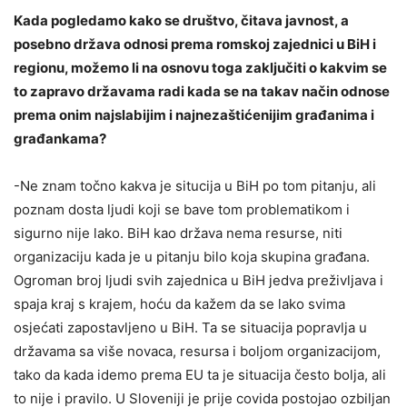
Kada pogledamo kako se društvo, čitava javnost, a
posebno država odnosi prema romskoj zajednici u BiH i
regionu, možemo li na osnovu toga zaključiti o kakvim se
to zapravo državama radi kada se na takav način odnose
prema onim najslabijim i najnezaštićenijim građanima i
građankama?
-Ne znam točno kakva je situcija u BiH po tom pitanju, ali
poznam dosta ljudi koji se bave tom problematikom i
sigurno nije lako. BiH kao država nema resurse, niti
organizaciju kada je u pitanju bilo koja skupina građana.
Ogroman broj ljudi svih zajednica u BiH jedva preživljava i
spaja kraj s krajem, hoću da kažem da se lako svima
osjećati zapostavljeno u BiH. Ta se situacija popravlja u
državama sa više novaca, resursa i boljom organizacijom,
tako da kada idemo prema EU ta je situacija često bolja, ali
to nije i pravilo. U Sloveniji je prije covida postojao ozbiljan