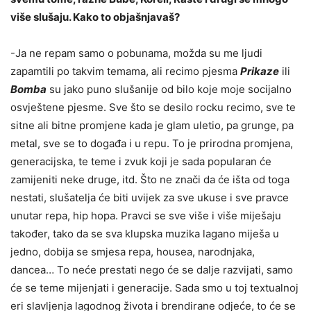
više slušaju. Kako to objašnjavaš?
-Ja ne repam samo o pobunama, možda su me ljudi
zapamtili po takvim temama, ali recimo pjesma
Prikaze
ili
Bomba
su jako puno slušanije od bilo koje moje socijalno
osvještene pjesme. Sve što se desilo rocku recimo, sve te
sitne ali bitne promjene kada je glam uletio, pa grunge, pa
metal, sve se to događa i u repu. To je prirodna promjena,
generacijska, te teme i zvuk koji je sada popularan će
zamijeniti neke druge, itd. Što ne znači da će išta od toga
nestati, slušatelja će biti uvijek za sve ukuse i sve pravce
unutar repa, hip hopa. Pravci se sve više i više miješaju
također, tako da se sva klupska muzika lagano miješa u
jedno, dobija se smjesa repa, housea, narodnjaka,
dancea… To neće prestati nego će se dalje razvijati, samo
će se teme mijenjati i generacije. Sada smo u toj textualnoj
eri slavljenja lagodnog života i brendirane odjeće, to će se