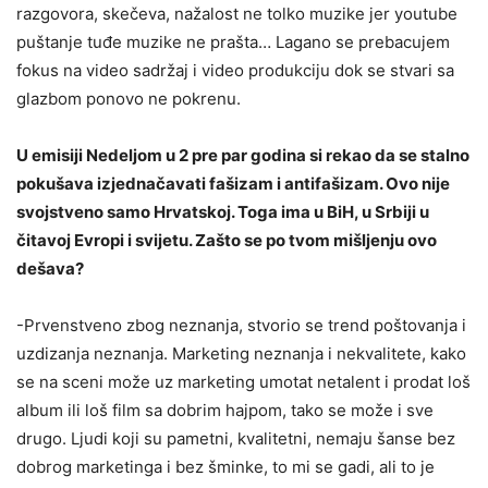
razgovora, skečeva, nažalost ne tolko muzike jer youtube
puštanje tuđe muzike ne prašta… Lagano se prebacujem
fokus na video sadržaj i video produkciju dok se stvari sa
glazbom ponovo ne pokrenu.
U emisiji Nedeljom u 2 pre par godina si rekao da se stalno
pokušava izjednačavati fašizam i antifašizam. Ovo nije
svojstveno samo Hrvatskoj. Toga ima u BiH, u Srbiji u
čitavoj Evropi i svijetu. Zašto se po tvom mišljenju ovo
dešava?
-Prvenstveno zbog neznanja, stvorio se trend poštovanja i
uzdizanja neznanja. Marketing neznanja i nekvalitete, kako
se na sceni može uz marketing umotat netalent i prodat loš
album ili loš film sa dobrim hajpom, tako se može i sve
drugo. Ljudi koji su pametni, kvalitetni, nemaju šanse bez
dobrog marketinga i bez šminke, to mi se gadi, ali to je