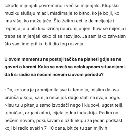
takođe mijenjati povremeno i već se mijenjalo. Klupsku
muziku slušaju mladi, mladima je to bitno, ko je bolji, ko
ima više, ko može jače. Što želim reći je da mcijanje i
repanje je u biti kao izričaj nepromijenjen, flow se mijenja i
treba se mijenjati kako bi se razvijao. Ja sam jako zahvalan
što sam imo priliku biti dio tog razvoja.
U ovom momentu ne postoji tačka na planeti gdje se ne
govori o koroni. Kako se nosiš sa celokupnom situacijom i
da li si radio na nečem novom u ovom periodu?
-Da, korona je promijenila sve iz temelja, mislim da ova
branša u kojoj sam ja neće još dugo stati na svoje noge.
Nisu tu u pitanju samo izvođači nego i klubovi, ugostitelji,
tehničari, organizatori, cijela jedna industrija. Radim na
nečem novom, pokušavam složiti ekipu za jedan podkast
koji bi radio svakih 7-10 dana, bit će tu zanimljivih