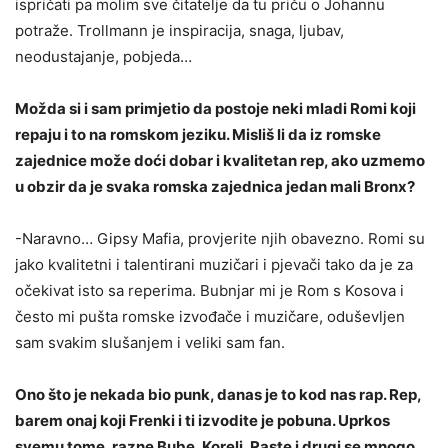
ispričati pa molim sve čitatelje da tu priču o Johannu
potraže. Trollmann je inspiracija, snaga, ljubav,
neodustajanje, pobjeda…
Možda si i sam primjetio da postoje neki mladi Romi koji
repaju i to na romskom jeziku. Misliš li da iz romske
zajednice može doći dobar i kvalitetan rep, ako uzmemo
u obzir da je svaka romska zajednica jedan mali Bronx?
-Naravno… Gipsy Mafia, provjerite njih obavezno. Romi su
jako kvalitetni i talentirani muzičari i pjevači tako da je za
očekivat isto sa reperima. Bubnjar mi je Rom s Kosova i
često mi pušta romske izvođače i muzičare, oduševljen
sam svakim slušanjem i veliki sam fan.
Ono što je nekada bio punk, danas je to kod nas rap. Rep,
barem onaj koji Frenki i ti izvodite je pobuna. Uprkos
svemu tome, razne Bube, Koreli, Raste i drugi se mnogo