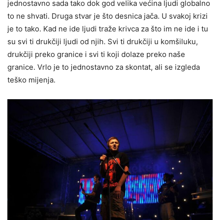
jednostavno sada tako dok god velika većina ljudi globalno
to ne shvati. Druga stvar je što desnica jača. U svakoj krizi
je to tako. Kad ne ide ljudi traže krivca za što im ne ide i tu
su svi ti drukčiji ljudi od njih. Svi ti drukčiji u komšiluku,
drukčiji preko granice i svi ti koji dolaze preko naše
granice. Vrlo je to jednostavno za skontat, ali se izgleda
teško mijenja.