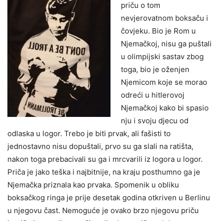
priču o tom
nevjerovatnom boksaču i
čovjeku. Bio je Rom u
Njemačkoj, nisu ga puštali
u olimpijski sastav zbog
toga, bio je oženjen
Njemicom koje se morao
odreći u hitlerovoj
Njemačkoj kako bi spasio
nju i svoju djecu od
odlaska u logor. Trebo je biti prvak, ali fašisti to
jednostavno nisu dopuštali, prvo su ga slali na ratišta,
nakon toga prebacivali su ga i mrcvarili iz logora u logor.
Priča je jako teška i najbitnije, na kraju posthumno ga je
Njemačka priznala kao prvaka. Spomenik u obliku
boksačkog ringa je prije desetak godina otkriven u Berlinu
u njegovu čast. Nemoguće je ovako brzo njegovu priču