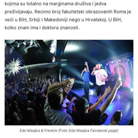
kojima su totalno na marginama društva i jedva
preživljavaju. Recimo broj fakultetski obrazovanih Roma je
veći u BiH, Srbiji i Makedoniji nego u Hrvatskoj. U BiH,
kolko znam ima i doktora znanosti.
Edo Maajka & Frenkie (Foto: Edo Maajka Facebook page)