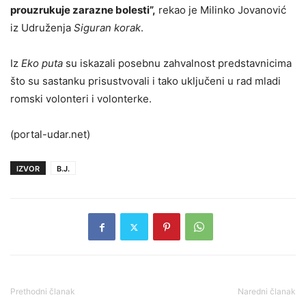
prouzrukuje zarazne bolesti”,
rekao je Milinko Jovanović
iz Udruženja
Siguran korak
.
Iz
Eko puta
su iskazali posebnu zahvalnost predstavnicima
što su sastanku prisustvovali i tako uključeni u rad mladi
romski volonteri i volonterke.
(portal-udar.net)
IZVOR
B.J.
Prethodni članak
Naredni članak