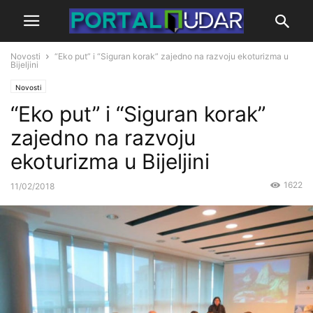
Novosti
“Eko put” i “Siguran korak” zajedno na razvoju ekoturizma u
Bijeljini
Novosti
“Eko put” i “Siguran korak”
zajedno na razvoju
ekoturizma u Bijeljini
1622
11/02/2018