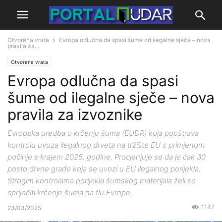
Otvorena vrata
Evropa odlučna da spasi šume od ilegalne sječe – nova
pravila za...
Otvorena vrata
Evropa odlučna da spasi
šume od ilegalne sječe – nova
pravila za izvoznike
Evropska uredba o krčenju šuma (EUDR) koja pooštrava
kontrolu uvoza ilegalnog drveta na tržište EU s primjenom
počinje s krajem 2025. godine. Procjenjuje se da je čak 30
posto drvne građe koja se uvozi u EU ilegalnog porijekla.
Strogim kontrolama porijekla šumskog materijala želi se
spriječiti krčenje šuma na tlu Evrope.
1147
23/03/2025