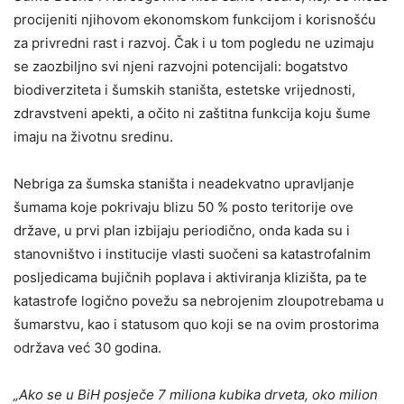
procijeniti njihovom ekonomskom funkcijom i korisnošću
za privredni rast i razvoj. Čak i u tom pogledu ne uzimaju
se zaozbiljno svi njeni razvojni potencijali: bogatstvo
biodiverziteta i šumskih staništa, estetske vrijednosti,
zdravstveni apekti, a očito ni zaštitna funkcija koju šume
imaju na životnu sredinu.
Nebriga za šumska staništa i neadekvatno upravljanje
šumama koje pokrivaju blizu 50 % posto teritorije ove
države, u prvi plan izbijaju periodično, onda kada su i
stanovništvo i institucije vlasti suočeni sa katastrofalnim
posljedicama bujičnih poplava i aktiviranja klizišta, pa te
katastrofe logično povežu sa nebrojenim zloupotrebama u
šumarstvu, kao i statusom quo koji se na ovim prostorima
održava već 30 godina.
„Ako se u BiH posječe 7 miliona kubika drveta, oko milion