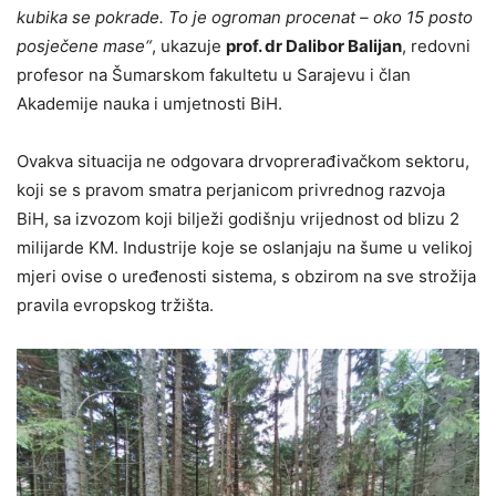
kubika se pokrade. To je ogroman procenat – oko 15 posto
posječene mase“
, ukazuje
prof. dr Dalibor Balijan
, redovni
profesor na Šumarskom fakultetu u Sarajevu i član
Akademije nauka i umjetnosti BiH.
Ovakva situacija ne odgovara drvoprerađivačkom sektoru,
koji se s pravom smatra perjanicom privrednog razvoja
BiH, sa izvozom koji bilježi godišnju vrijednost od blizu 2
milijarde KM. Industrije koje se oslanjaju na šume u velikoj
mjeri ovise o uređenosti sistema, s obzirom na sve strožija
pravila evropskog tržišta.