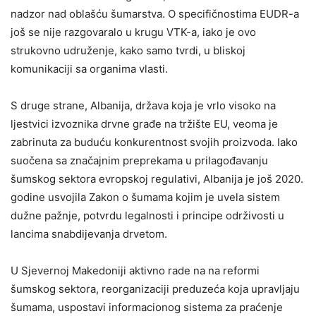
nadzor nad oblašću šumarstva. O specifičnostima EUDR-a
još se nije razgovaralo u krugu VTK-a, iako je ovo
strukovno udruženje, kako samo tvrdi, u bliskoj
komunikaciji sa organima vlasti.
S druge strane, Albanija, država koja je vrlo visoko na
ljestvici izvoznika drvne građe na tržište EU, veoma je
zabrinuta za buduću konkurentnost svojih proizvoda. Iako
suočena sa značajnim preprekama u prilagođavanju
šumskog sektora evropskoj regulativi, Albanija je još 2020.
godine usvojila Zakon o šumama kojim je uvela sistem
dužne pažnje, potvrdu legalnosti i principe održivosti u
lancima snabdijevanja drvetom.
U Sjevernoj Makedoniji aktivno rade na na reformi
šumskog sektora, reorganizaciji preduzeća koja upravljaju
šumama, uspostavi informacionog sistema za praćenje