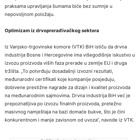
praksama upravljanja šumama biće bez sumnje u
nepovoljnom položaju.
Optimizam iz drvoprerađivačkog sektora
Iz Vanjsko-trgovinske komore (VTK) BiH ističu da drvna
industrija Bosne i Hercegovine ima višegodišnje iskustvo u
izvozu proizvoda viših faza prerade u zemlje EU i druga
tržišta. „To potvrđuju dosadašnji izvozni rezultati,
međunarodni certifikati koje kompanije posjeduju,
dobivene prestižne nagrade za dizajn i kvalitet proizvoda
na međunarodnim sajmovima. Drvna industrija BiH već je
prepoznatljiva po izvozu finalnih proizvoda, pretežno
masivnog namještaja na bazi domaće bukve, što je čini
konkurentnom i manje zavisnom od uvoza“, navode iz VTK.