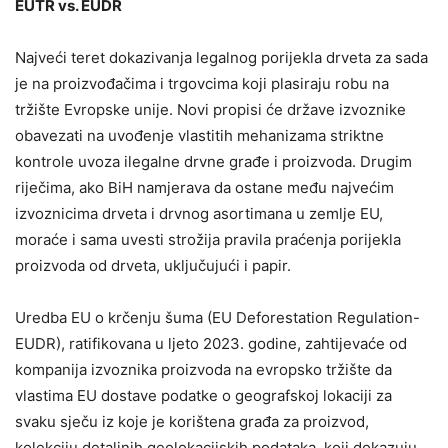
EUTR vs. EUDR
Najveći teret dokazivanja legalnog porijekla drveta za sada
je na proizvođačima i trgovcima koji plasiraju robu na
tržište Evropske unije. Novi propisi će države izvoznike
obavezati na uvođenje vlastitih mehanizama striktne
kontrole uvoza ilegalne drvne građe i proizvoda. Drugim
riječima, ako BiH namjerava da ostane među najvećim
izvoznicima drveta i drvnog asortimana u zemlje EU,
moraće i sama uvesti strožija pravila praćenja porijekla
proizvoda od drveta, uključujući i papir.
Uredba EU o krčenju šuma (EU Deforestation Regulation-
EUDR), ratifikovana u ljeto 2023. godine, zahtijevaće od
kompanija izvoznika proizvoda na evropsko tržište da
vlastima EU dostave podatke o geografskoj lokaciji za
svaku sječu iz koje je korištena građa za proizvod,
kolekciju detaljnih geolokacijskih podataka, koji dokazuju