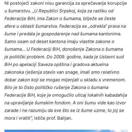
Ni postojeći zakoni nisu garancija za sprečavanje korupcije
u šumarstvu. „
U Republici Srpskoj, koja za razliku od
Federacije BiH, ima Zakon o šumama, bilježe se česte
afere u oblasti šumarstva. Federacija se „odrekla“ prava na
šume i predala je gospodarenje nad šumama kantonima.
Samo osam od deset kantona imaju vlastite zakone o
šumama… U Federaciji BiH, donošenje Zakona o šumama
je politički problem. Do 2009. godine, kada je Ustavni sud
BiH po apelaciji Saveza opština i gradova aktuelna
zakonska rješenja stavio van snage, imali smo relativno
dobar zakon koji se mogao mijenjati u skladu s vremenom.
Bilo je to čisto političko rušenje Zakona o šumama
Federacije BiH, koje je omogućilo uticaj lokalnih kabadahija
na upravljanje šumskim fondom. A oni šumu vide kao izvor
zarade i ne razumiju da sve što se iz šume uzme, to joj se
mora i vratiti“,
ističe prof. Balijan.