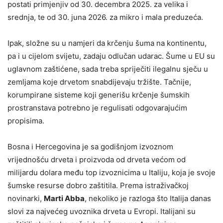
postati primjenjiv od 30. decembra 2025. za velika i
srednja, te od 30. juna 2026. za mikro i mala preduzeća.
Ipak, složne su u namjeri da krčenju šuma na kontinentu,
pa i u cijelom svijetu, zadaju odlučan udarac. Šume u EU su
uglavnom zaštićene, sada treba spriječiti ilegalnu sječu u
zemljama koje drvetom snabdijevaju tržište. Tačnije,
korumpirane sisteme koji generišu krčenje šumskih
prostranstava potrebno je regulisati odgovarajućim
propisima.
Bosna i Hercegovina je sa godišnjom izvoznom
vrijednošću drveta i proizvoda od drveta većom od
milijardu dolara među top izvoznicima u Italiju, koja je svoje
šumske resurse dobro zaštitila. Prema istraživačkoj
novinarki,
Marti Abba
, nekoliko je razloga što Italija danas
slovi za najvećeg uvoznika drveta u Evropi. Italijani su