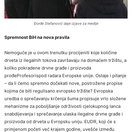
Đorđe Stefanović daje izjave za medije
Spremnost BiH na nova pravila
Nemoguće je u ovom trenutku procijeniti koje količine
drveta iz ilegalnih tokova završavaju na domaćem tržištu, a
koliko pokradene drvne građe i proizvoda
prođeProfesorispod radara Evropske unije. Ostaje i pitanje
– da li ćemo spremno dočekati nove, postrožene propise
kojima će biti regulisano evropsko tržište? Evropska
uredba o sprečavanju krčenja šuma propisuje vrlo složene
mehanizme za poboljšanje održivosti cjelokupnog lanca
snabdijevanja i sprečavanje ulaska ilegalne drvne građe i
proizvoda od drveta u Evropsku uniju. EUDR, koji će s
primjenom početi već krajem godine, uvešće između