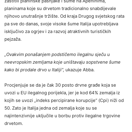
zaštitili planinske pašnjake i šume na Apeninima,
planinama koje su drvetom tradicionalno snabdijevale
njihovo unutrašnje tržište. Od kraja Drugog svjetskog rata
pa sve do danas, svoje visoke šume Italija upotrebljava
isključivo za ogrjev i za razvoj atraktivnih turističkih
pejzaža.
„Ovakvim ponašanjem podstičemo ilegalnu sječu u
neevropskim zemljama koje uništavaju sopstvene šume
kako bi prodale drvo u Italiji“,
ukazuje Abba.
Procjenjuje se da je čak 30 posto drvne građe koja se
uvozi u EU ilegalnog porijekla, jer je kod 64% zemalja iz
kojih se uvozi „indeks percipirane korupcije“ (Cpi) niži od
50. Zato je Italija jedna od zemalja koje su se
najintenzivnije uključile u borbu protiv ilegalne trgovine
drvetom.