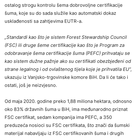
ostalog strogu kontrolu šema dobrovoljne certifikacije
šuma, koje su do sada služile kao automatski dokaz
usklađenosti sa zahtjevima EUTR-a.
„Standardi kao što je sistem Forest Stewardship Council
(FSC) ili druge šeme certifikacije kao što je Program za
odobravanje šema certifikacije šuma (PEFC) prihvataju se
kao sistem dužne pažnje ako su certifikati obezbjeđeni od
strane legalnog i od ovlaštenog tijela koje je prihvatila EU“,
ukazuju iz Vanjsko-trgovinske komore BiH. Da li će tako i
ostati, još je neizvjesno.
Od maja 2020. godine preko 1,88 miliona hektara, odnosno
oko 83% državnih šuma u BiH, ima međunarodno priznat
FSC certifikat, sedam kompanija ima PEFC, a 350
preduzeća nosioci su FSC certifikata, što znači da šumski
materijal nabavljaju iz FSC certifikovanih šuma i drugih