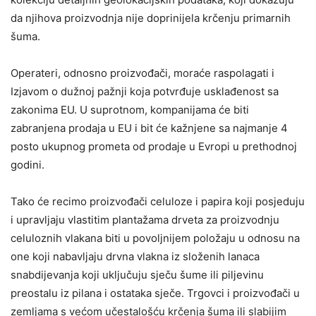
da njihova proizvodnja nije doprinijela krčenju primarnih
šuma.
Operateri, odnosno proizvođači, moraće raspolagati i
Izjavom o dužnoj pažnji koja potvrđuje usklađenost sa
zakonima EU. U suprotnom, kompanijama će biti
zabranjena prodaja u EU i bit će kažnjene sa najmanje 4
posto ukupnog prometa od prodaje u Evropi u prethodnoj
godini.
Tako će recimo proizvođači celuloze i papira koji posjeduju
i upravljaju vlastitim plantažama drveta za proizvodnju
celuloznih vlakana biti u povoljnijem položaju u odnosu na
one koji nabavljaju drvna vlakna iz složenih lanaca
snabdijevanja koji uključuju sječu šume ili piljevinu
preostalu iz pilana i ostataka sječe. Trgovci i proizvođači u
zemljama s većom učestalošću krčenja šuma ili slabijim