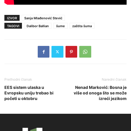
IZVOR
Sanja Mlađenović Stević
TAGOVI
Dalibor Ballian
šume
zaštita šuma
Prethodni članak
Naredni članak
EES sistem ulaska u
Nenad Marković: Bosna je
Evropsku uniju trebao bi
više od onoga što se može
početi u oktobru
izreći jezikom