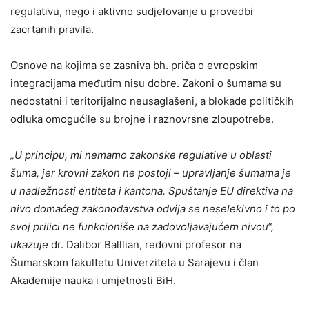
regulativu, nego i aktivno sudjelovanje u provedbi
zacrtanih pravila.
Osnove na kojima se zasniva bh. priča o evropskim
integracijama međutim nisu dobre. Zakoni o šumama su
nedostatni i teritorijalno neusaglašeni, a blokade političkih
odluka omogućile su brojne i raznovrsne zloupotrebe.
„U principu, mi nemamo zakonske regulative u oblasti
šuma, jer krovni zakon ne postoji – upravljanje šumama je
u nadležnosti entiteta i kantona. Spuštanje EU direktiva na
nivo domaćeg zakonodavstva odvija se neselekivno i to po
svoj prilici ne funkcioniše na zadovoljavajućem nivou“,
ukazuje
dr. Dalibor Balllian, redovni profesor na
Šumarskom fakultetu Univerziteta u Sarajevu i član
Akademije nauka i umjetnosti BiH.