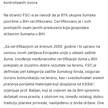
kontrolisanih izvora.
Na stranici FSC-a se navodi da je 61% ukupne šumske
površine u BiH certifikovano. Certifikovano je i svih
postojećih osam javnih preduzeća koja gospodare
državnim šumama u BiH.
„Sa certifikacijom se krenulo 2005. godine i to upravo na
osnovu novih zahtjeva Evropske unije u oblasti zaštite
šuma. Uvođenje međunarodne certifikacije šuma u BiH
pokazalo je izuzetno dobre rezultate na terenu. FSC je
definisao pet kategorija zaštite šumskog fonda, osigurao
izvrsnu komunikaciju na terenu, kao i sveobuhvatan sistem
praćenja porijekla materijala koji dospijeva na tržište“,
ocjenjuje prof. Balijan, koji je uvjeren da će BiH spremno
dočekati nova pravila, s obzirom na, između ostalog, dobru
tradiciju planske privrede, naslijeđenu iz bivše države. Ove