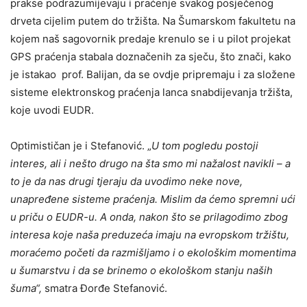
prakse podrazumijevaju i praćenje svakog posječenog
drveta cijelim putem do tržišta. Na Šumarskom fakultetu na
kojem naš sagovornik predaje krenulo se i u pilot projekat
GPS praćenja stabala doznačenih za sječu, što znači, kako
je istakao prof. Balijan, da se ovdje pripremaju i za složene
sisteme elektronskog praćenja lanca snabdijevanja tržišta,
koje uvodi EUDR.
Optimističan je i Stefanović. „
U tom pogledu postoji
interes, ali i nešto drugo na šta smo mi nažalost navikli – a
to je da nas drugi tjeraju da uvodimo neke nove,
unapređene sisteme praćenja. Mislim da ćemo spremni ući
u priču o EUDR-u. A onda, nakon što se prilagodimo zbog
interesa koje naša preduzeća imaju na evropskom tržištu,
moraćemo početi da razmišljamo i o ekološkim momentima
u šumarstvu i da se brinemo o ekološkom stanju naših
šuma“,
smatra Đorđe Stefanović.