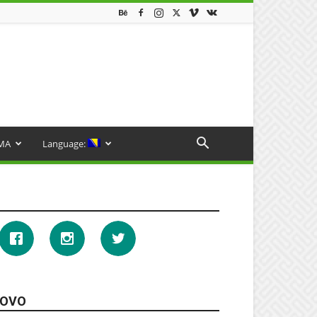
MA
Language:
OVO