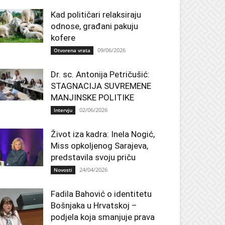
Kad političari relaksiraju
odnose, građani pakuju
kofere
09/06/2026
Otvorena vrata
Dr. sc. Antonija Petričušić:
STAGNACIJA SUVREMENE
MANJINSKE POLITIKE
02/06/2026
Intervju
Život iza kadra: Inela Nogić,
Miss opkoljenog Sarajeva,
predstavila svoju priču
24/04/2026
Novosti
Fadila Bahović o identitetu
Bošnjaka u Hrvatskoj –
podjela koja smanjuje prava