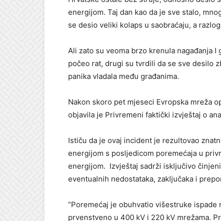
energijom. Taj dan kao da je sve stalo, mnog
se desio veliki kolaps u saobraćaju, a razlog
Ali zato su veoma brzo krenula nagađanja I g
počeo rat, drugi su tvrdili da se sve desilo 
panika vladala među građanima.
Nakon skoro pet mjeseci Evropska mreža op
objavila je Privremeni faktički izvještaj o an
Ističu da je ovaj incident je rezultovao zn
energijom s posljedicom poremećaja u priv
energijom. Izvještaj sadrži isključivo činjen
eventualnih nedostataka, zaključaka i prepo
“Poremećaj je obuhvatio višestruke ispade n
prvenstveno u 400 kV i 220 kV mrežama. Pr