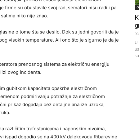
e firme su obustavile svoj rad, semafori nisu radili pa
O
 satima niko nije znao.
K
g
lasine o tome šta se desilo. Dok su jedni govorili da je
09
zbog visokih temperature. Ali ono što je sigurno je da je
U 
us
su
eratora prenosnog sistema za električnu energiju
alizi ovog incidenta.
atnim gubitkom kapaciteta opskrbe električnom
remenom podmirivanju potražnje za električnom
ični prikaz događaja bez detaljne analize uzroka,
ruka.
a različitim trafostanicama i naponskim nivoima,
vi ispad dogodio se na 400 kV dalekovodu Ribarevine