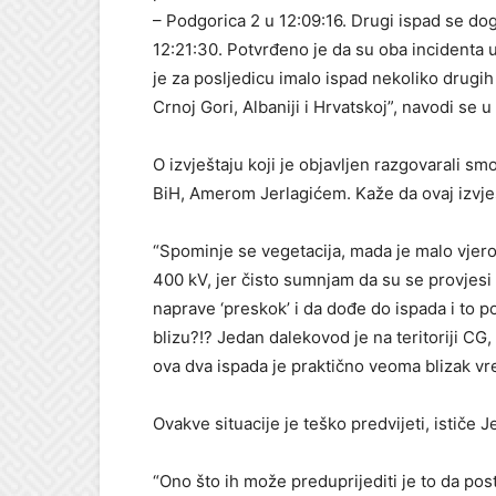
– Podgorica 2 u 12:09:16. Drugi ispad se d
12:21:30. Potvrđeno je da su oba incidenta
je za posljedicu imalo ispad nekoliko drugi
Crnoj Gori, Albaniji i Hrvatskoj”, navodi se u 
O izvještaju koji je objavljen razgovarali s
BiH, Amerom Jerlagićem. Kaže da ovaj izvješ
“Spominje se vegetacija, mada je malo vjero
400 kV, jer čisto sumnjam da su se provjesi 
naprave ‘preskok’ i da dođe do ispada i to 
blizu?!? Jedan dalekovod je na teritoriji CG
ova dva ispada je praktično veoma blizak vre
Ovakve situacije je teško predvijeti, ističe Je
“Ono što ih može preduprijediti je to da post