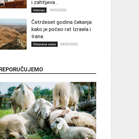
i zahtijeva...
18/03/2026
Intervju
Četrdeset godina čekanja:
kako je počeo rat Izraela i
Irana
04/03/2026
Otvorena vrata
REPORUČUJEMO