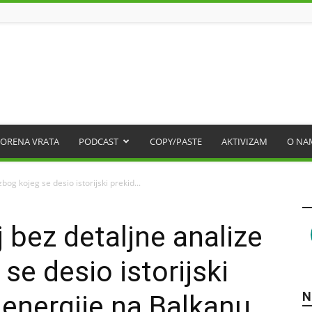
ORENA VRATA
PODCAST
COPY/PASTE
AKTIVIZAM
O NA
bog kojeg se desio istorijski prekid...
j bez detaljne analize
se desio istorijski
N
 energije na Balkanu