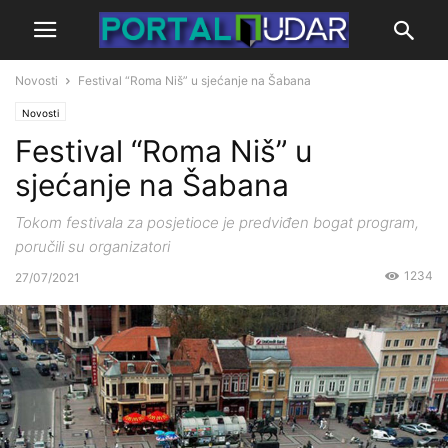
Novosti
Festival “Roma Niš” u sjećanje na Šabana
Novosti
Festival “Roma Niš” u
sjećanje na Šabana
Tokom festivala za posjetioce je predviđen bogat program,
poručili su organizatori
1234
27/07/2021