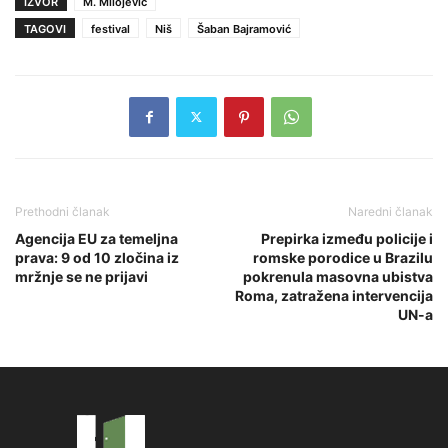
IZVOR
M. Milojević
TAGOVI
festival
Niš
Šaban Bajramović
Prethodni članak
Naredni članak
Agencija EU za temeljna
Prepirka između policije i
prava: 9 od 10 zločina iz
romske porodice u Brazilu
mržnje se ne prijavi
pokrenula masovna ubistva
Roma, zatražena intervencija
UN-a