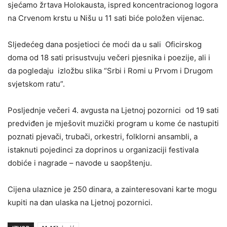
sjećamo žrtava Holokausta, ispred koncentracionog logora
na Crvenom krstu u Nišu u 11 sati biće položen vijenac.
Sljedećeg dana posjetioci će moći da u sali Oficirskog
doma od 18 sati prisustvuju večeri pjesnika i poezije, ali i
da pogledaju izložbu slika “Srbi i Romi u Prvom i Drugom
svjetskom ratu”.
Posljednje večeri 4. avgusta na Ljetnoj pozornici od 19 sati
predviđen je mješovit muzički program u kome će nastupiti
poznati pjevači, trubači, orkestri, folklorni ansambli, a
istaknuti pojedinci za doprinos u organizaciji festivala
dobiće i nagrade – navode u saopštenju.
Cijena ulaznice je 250 dinara, a zainteresovani karte mogu
kupiti na dan ulaska na Ljetnoj pozornici.