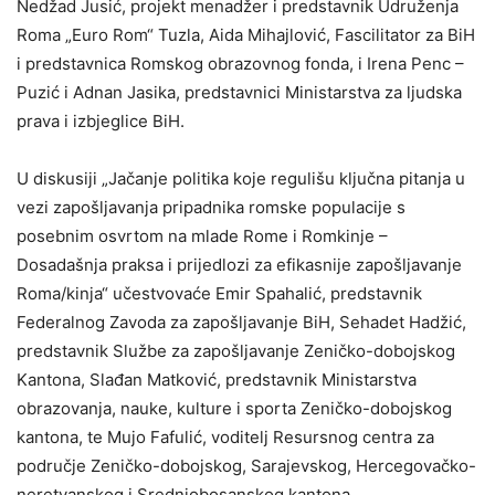
Nedžad Jusić, projekt menadžer i predstavnik Udruženja
Roma „Euro Rom“ Tuzla, Aida Mihajlović, Fascilitator za BiH
i predstavnica Romskog obrazovnog fonda, i Irena Penc –
Puzić i Adnan Jasika, predstavnici Ministarstva za ljudska
prava i izbjeglice BiH.
U diskusiji „Jačanje politika koje regulišu ključna pitanja u
vezi zapošljavanja pripadnika romske populacije s
posebnim osvrtom na mlade Rome i Romkinje –
Dosadašnja praksa i prijedlozi za efikasnije zapošljavanje
Roma/kinja“ učestvovaće Emir Spahalić, predstavnik
Federalnog Zavoda za zapošljavanje BiH, Sehadet Hadžić,
predstavnik Službe za zapošljavanje Zeničko-dobojskog
Kantona, Slađan Matković, predstavnik Ministarstva
obrazovanja, nauke, kulture i sporta Zeničko-dobojskog
kantona, te Mujo Fafulić, voditelj Resursnog centra za
područje Zeničko-dobojskog, Sarajevskog, Hercegovačko-
neretvanskog i Srednjobosanskog kantona.