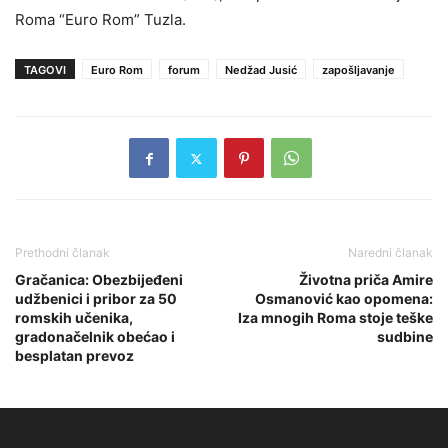
Roma “Euro Rom” Tuzla.
TAGOVI
Euro Rom
forum
Nedžad Jusić
zapošljavanje
Prethodni članak
Naredni članak
Gračanica: Obezbijeđeni
Životna priča Amire
udžbenici i pribor za 50
Osmanović kao opomena:
romskih učenika,
Iza mnogih Roma stoje teške
gradonačelnik obećao i
sudbine
besplatan prevoz