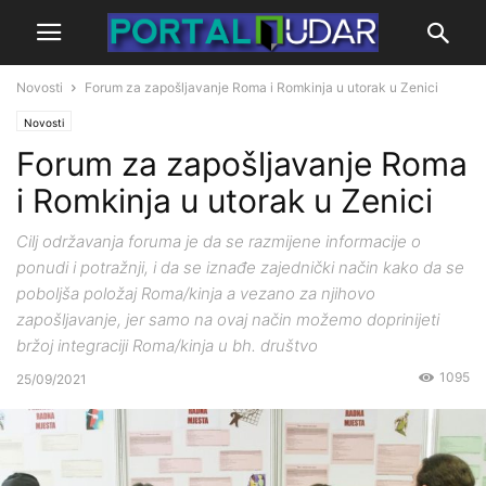
Novosti
Forum za zapošljavanje Roma i Romkinja u utorak u Zenici
Novosti
Forum za zapošljavanje Roma
i Romkinja u utorak u Zenici
Cilj održavanja foruma je da se razmijene informacije o
ponudi i potražnji, i da se iznađe zajednički način kako da se
poboljša položaj Roma/kinja a vezano za njihovo
zapošljavanje, jer samo na ovaj način možemo doprinijeti
bržoj integraciji Roma/kinja u bh. društvo
1095
25/09/2021