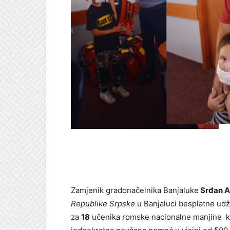
Zamjenik gradonačelnika Banjaluke
Srđan 
Republike Srpske
u Banjaluci besplatne udž
za
18
učenika romske nacionalne manjine ko