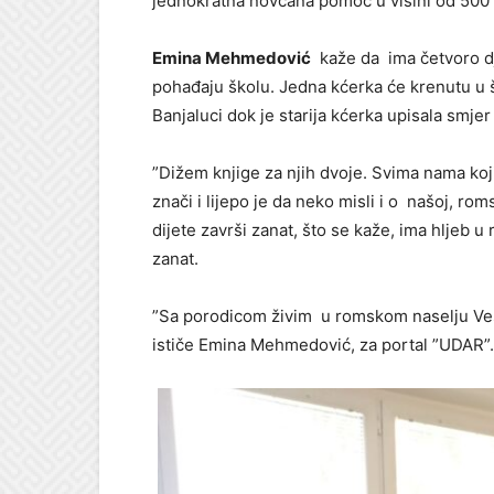
jednokratna novčana pomoć u visini od 500
Emina Mehmedović
kaže da ima četvoro dj
pohađaju školu. Jedna kćerka će krenutu u 
Banjaluci dok je starija kćerka upisala smjer
”Dižem knjige za njih dvoje. Svima nama k
znači i lijepo je da neko misli i o našoj, r
dijete završi zanat, što se kaže, ima hljeb u
zanat.
”Sa porodicom živim u romskom naselju Vese
ističe Emina Mehmedović, za portal ”UDAR”.