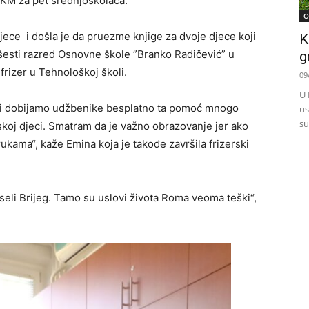
 KM za pet srednjoskolaca.
O
ece i došla je da pruezme knjige za dvoje djece koji
K
šesti razred Osnovne škole ”Branko Radičević” u
g
 frizer u Tehnološkoj školi.
09
U 
oji dobijamo udžbenike besplatno ta pomoć mnogo
us
su
omskoj djeci. Smatram da je važno obrazovanje jer ako
 rukama“, kaže Emina koja je takođe završila frizerski
li Brijeg. Tamo su uslovi života Roma veoma teški“,