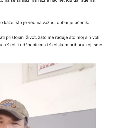
j Roma se snalazi na razne načine, idu da rade na
ako kaže, što je veoma važno, dobar je učenik.
ti pristojan život, zato me raduje što moj sin voli
ku u školi i udžbenicima i školskom priboru koji smo