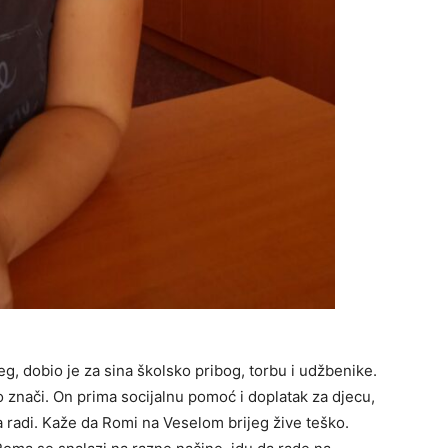
eg, dobio je za sina školsko pribog, torbu i udžbenike.
znači. On prima socijalnu pomoć i doplatak za djecu,
 radi. Kaže da Romi na Veselom brijeg žive teško.