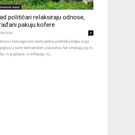
tvorena vrata
ad političari relaksiraju odnose,
rađani pakuju kofere
/06/2026
0
Bosni i Hercegovini raste jedna politička biljka koja
pijeva u svim klimatskim uslovima. Ne smetaju joj ni
še, ni poplave, ni inflacija, ni...