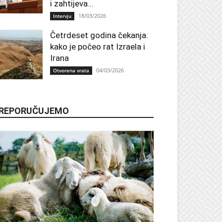
i zahtijeva...
18/03/2026
Intervju
Četrdeset godina čekanja:
kako je počeo rat Izraela i
Irana
04/03/2026
Otvorena vrata
REPORUČUJEMO