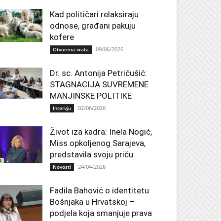
Kad političari relaksiraju
odnose, građani pakuju
kofere
09/06/2026
Otvorena vrata
Dr. sc. Antonija Petričušić:
STAGNACIJA SUVREMENE
MANJINSKE POLITIKE
02/06/2026
Intervju
Život iza kadra: Inela Nogić,
Miss opkoljenog Sarajeva,
predstavila svoju priču
24/04/2026
Novosti
Fadila Bahović o identitetu
Bošnjaka u Hrvatskoj –
podjela koja smanjuje prava