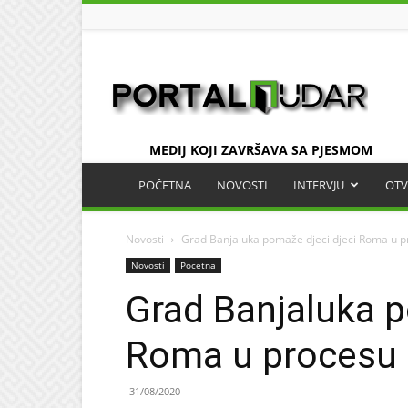
UDAR
MEDIJ KOJI ZAVRŠAVA SA PJESMOM
POČETNA
NOVOSTI
INTERVJU
OTV
Novosti
Grad Banjaluka pomaže djeci djeci Roma u 
Novosti
Pocetna
Grad Banjaluka p
Roma u procesu 
31/08/2020