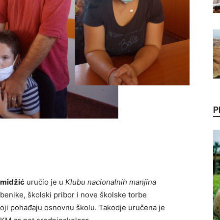
P
Amidžić
uručio je u
Klubu nacionalnih manjina
benike, školski pribor i nove školske torbe
ji pohađaju osnovnu školu. Takodje uručena je