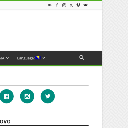
MA
Language:
OVO