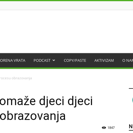
ORENA VRATA
PODCAST
COPY/PASTE
AKTIVIZAM
O NA
procesu obrazovanja
omaže djeci djeci
obrazovanja
N
1847