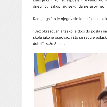
Malo je onih koji su zaposleni. A veliki bro
dnevnicu, sakupljaju sekundarne sirovine.
Raduje ga što je njegov sin ide u školu i, k
”Bez obrazovanja teško je doći do posla i ima
školu iako je osnovac, i što se raduje polas
dobili”, kaže Samir.