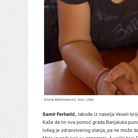
Emina Mehmedović, foto: Udar
Samir Ferhatić,
takođe iz naselja Veseli brij
Kaže da im ova pomoć grada Banjaluka puno 
lošeg je zdravstvenog stanja, pa ne može da